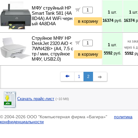
МФУ струйный HP
1
шт.
1
шт
Smart Tank 581 (4A
8D4A) A4 WiFi черн
16374
руб.
16374
р
в корзину
ый 4A8D4A
Струйное МФУ HP
на зак
DeskJet 2320 AiO <
1
шт.
через 6 
7WN42B> (A4, 7.5 с
5592
руб.
5592
ру
тр / мин, струйное
в корзину
МФУ, USB2.0)
1
2
Скачать прайс-лист
(~10 Мб)
© 2004-2026 ООО "Компьютерная фирма «Багира»"
политика
конфиденциальности