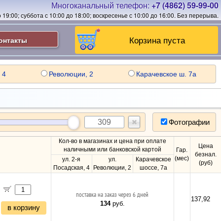
Многоканальный телефон:
+7 (4862) 59-99-00
19:00; суббота с 10:00 до 18:00; воскресенье с 10:00 до 16:00.
Без перерыва.
Корзина пуста
онтакты
 4
Революции, 2
Карачевское ш. 7а
Фотографии
Кол-во в магазинах и цена при оплате
Цена
наличными или банковской картой
Гар.
безнал.
(мес)
ул. 2-я
ул.
Карачевское
(руб)
Посадская, 4
Революции, 2
шоссе, 7а
поставка на заказ через 6 дней
137,92
134
руб.
в корзину