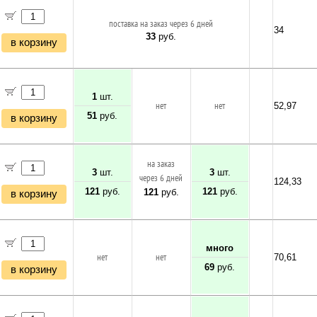
поставка на заказ через 6 дней
34
33
руб.
в корзину
1
шт.
нет
нет
52,97
51
руб.
в корзину
на заказ
3
шт.
3
шт.
через 6 дней
124,33
121
руб.
121
руб.
121
руб.
в корзину
много
нет
нет
70,61
69
руб.
в корзину