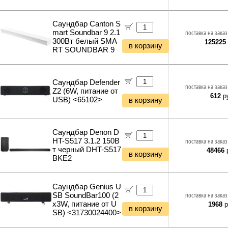
Саундбар Canton S
mart Soundbar 9 2.1
поставка на заказ
300Вт белый SMA
125225
в корзину
RT SOUNDBAR 9
Саундбар Defender
поставка на заказ
Z2 (6W, питание от
612
ру
USB) <65102>
в корзину
Саундбар Denon D
HT-S517 3.1.2 150В
поставка на заказ
т черный DHT-S517
48466
р
в корзину
BKE2
Саундбар Genius U
SB SoundBar100 (2
поставка на заказ
x3W, питание от U
1968
р
в корзину
SB) <31730024400>