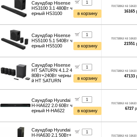
Саундбар Hisense
поставка на заказ
HS3100 3.1 480Вт ч
16165
р
ерный HS3100
в корзину
Саундбар Hisense
поставка на заказ
HS5100 5.1 540Вт ч
21551
р
ерный HS5100
в корзину
Саундбар Hisense
HT SATURN 4.1.2 4
поставка на заказ
80Вт+240Вт черны
47133
р
в корзину
й HT SATURN
Саундбар Hyundai
поставка на заказ
H-HA622 2.0 60Вт ч
6727
р
ерный H-HA622
в корзину
Саундбар Hyundai
H-HA630 2.1 50Вт+
поставка на заказ