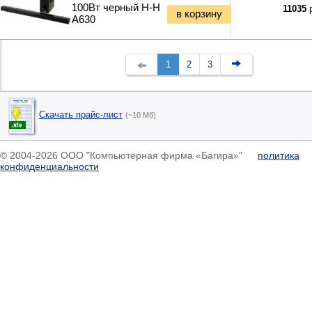
100Вт черный H-H
11035
р
в корзину
A630
1
2
3
Скачать прайс-лист
(~10 Мб)
© 2004-2026 ООО "Компьютерная фирма «Багира»"
политика
конфиденциальности