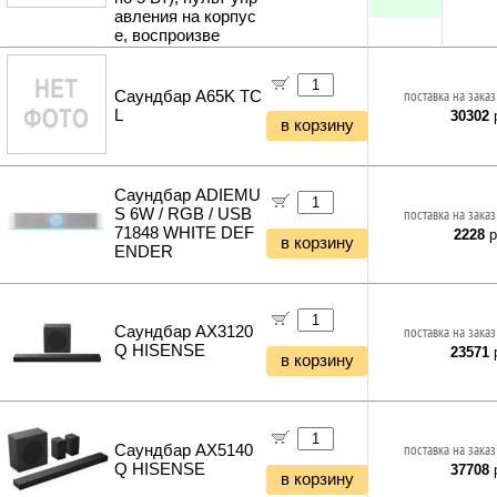
авления на корпус
е, воспроизве
Саундбар A65K TC
поставка на заказ
L
30302
р
в корзину
Саундбар ADIEMU
S 6W / RGB / USB
поставка на заказ
71848 WHITE DEF
2228
р
в корзину
ENDER
Саундбар AX3120
поставка на заказ
Q HISENSE
23571
р
в корзину
Саундбар AX5140
поставка на заказ
Q HISENSE
37708
р
в корзину