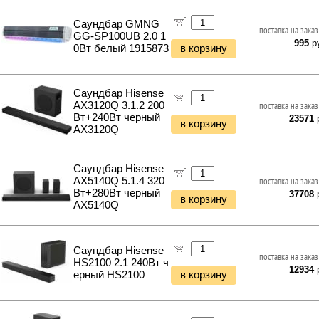
Саундбар GMNG
поставка на заказ
GG-SP100UB 2.0 1
995
ру
0Вт белый 1915873
в корзину
Саундбар Hisense
AX3120Q 3.1.2 200
поставка на заказ
Вт+240Вт черный
23571
р
в корзину
AX3120Q
Саундбар Hisense
AX5140Q 5.1.4 320
поставка на заказ
Вт+280Вт черный
37708
р
в корзину
AX5140Q
Саундбар Hisense
поставка на заказ
HS2100 2.1 240Вт ч
12934
р
ерный HS2100
в корзину