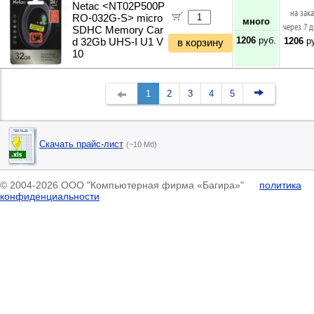
Netac <NT02P500P
на зак
RO-032G-S> micro
много
через 7 
SDHC Memory Car
1206
руб.
1206
ру
d 32Gb UHS-I U1 V
в корзину
10
1
2
3
4
5
Скачать прайс-лист
(~10 Мб)
© 2004-2026 ООО "Компьютерная фирма «Багира»"
политика
конфиденциальности