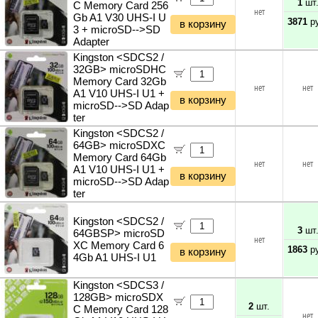
1
шт
C Memory Card 256
Мультитулы и ножи
нет
Gb A1 V30 UHS-I U
3871
ру
Инструменты и техника прочее
в корзину
3 + microSD-->SD
Adapter
Kingston <SDCS2 /
32GB> microSDHC
Memory Card 32Gb
нет
нет
A1 V10 UHS-I U1 +
в корзину
microSD-->SD Adap
ter
Kingston <SDCS2 /
64GB> microSDXC
Memory Card 64Gb
нет
нет
A1 V10 UHS-I U1 +
в корзину
microSD-->SD Adap
ter
Kingston <SDCS2 /
3
шт
64GBSP> microSD
нет
XC Memory Card 6
1863
ру
в корзину
4Gb A1 UHS-I U1
Kingston <SDCS3 /
128GB> microSDX
2
шт.
C Memory Card 128
нет