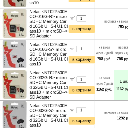
ss10
Netac <NT02P500E
CO-016G-R> micro
SDHC Memory Car
поставка на заказ
d 16Gb UHS-I U1 Cl
785
ру
в корзину
ass10 + microSD-->
SD Adapter
Netac <NT02P500E
на заказ
на зак
CO-016G-S> micro
через 7 дней
через 7 
SDHC Memory Car
758
руб.
758
ру
d 16Gb UHS-I U1 Cl
в корзину
ass10
Netac <NT02P500E
CO-032G-R> micro
на заказ
1
шт
SDHC Memory Car
через 7 дней
d 32Gb UHS-I U1 Cl
1162
ру
1162
руб.
в корзину
ass10 + microSD-->
SD Adapter
Netac <NT02P500E
CO-032G-S> micro
поставка на заказ
SDHC Memory Car
1292
р
d 32Gb UHS-I U1 Cl
в корзину
ass10