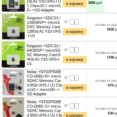
Gb A1 V10 UHS-I U
3006
руб.
в корзину
1 Class10 + microS
D-->SD Adapter
Kingston <SDCS3 /
128GBSP> microS
поставка на заказ
DXC Memory Card
3430
р
128Gb A1 V10 UHS
в корзину
-I U1
Kingston <SDCS3 /
64GBSP> microSD
поставка на заказ
XC Memory Card 6
1706
р
4Gb A1 V10 UHS-I
в корзину
U1
Netac <NT02P500E
CO-008G-R> micro
SDHC Memory Car
поставка на заказ
d 8Gb UHS-I U1 Cla
670
ру
в корзину
ss10 + microSD-->
SD Adapter
Netac <NT02P500E
CO-008G-S> micro
поставка на заказ
SDHC Memory Car
630
ру
d 8Gb UHS-I U1 Cla
в корзину