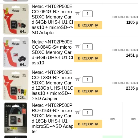
Netac <NT02P500E
CO-064G-R> micro
SDXC Memory Car
поставка на заказ
d 64Gb UHS-I U1 Cl
1105
р
в корзину
ass10 + microSD-->
SD Adapter
Netac <NT02P500E
CO-064G-S> micro
поставка на заказ
SDXC Memory Car
1451
р
d 64Gb UHS-I U1 Cl
в корзину
ass10
Netac <NT02P500E
CO-128G-R> micro
SDXC Memory Car
поставка на заказ
d 128Gb UHS-I U1C
2335
р
в корзину
lass10 + microSD--
>SD Adapter
Netac <NT02P500P
RO-016G-R> micro
SDXC Memory Car
нет
нет
d 16Gb UHS-I U1 +
в корзину
microSD-->SD Adap
ter