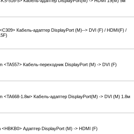
<KS-516-5> Кабель-адаптер DisplayPort(M) -> HDMI 19(M) 5м
 <C309> Кабель-адаптер DisplayPort (M)--> DVI (F) / HDMI(F) /
15F)
m <TA557> Кабель-переходник DisplayPort (M) -> DVI (F)
m <TA668-1.8м> Кабель-адаптер DisplayPort(M) -> DVI (M) 1.8м
n <HBKB0> Адаптер DisplayPort (M) -> HDMI (F)