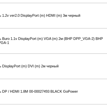
 1.2v ver2.0 DisplayPort (m) HDMI (m) 3м черный
 Buro 1.1v DisplayPort (m) VGA (m) 2м (BHP DPP_VGA-2) BHP
VGA-1
 DisplayPort (m) DVI (m) 2м черный
ь DP / HDMI 1.8M 00-00027493 BLACK GoPower