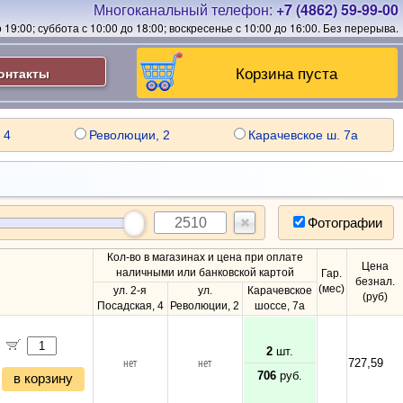
Многоканальный телефон:
+7 (4862) 59-99-00
19:00; суббота с 10:00 до 18:00; воскресенье с 10:00 до 16:00.
Без перерыва.
Корзина пуста
онтакты
 4
Революции, 2
Карачевское ш. 7а
Фотографии
Кол-во в магазинах и цена при оплате
Цена
наличными или банковской картой
Гар.
безнал.
(мес)
ул. 2-я
ул.
Карачевское
(руб)
Посадская, 4
Революции, 2
шоссе, 7а
2
шт.
нет
нет
727,59
706
руб.
в корзину