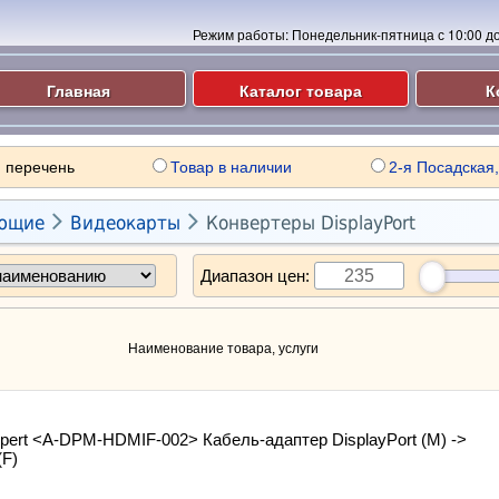
Режим работы:
Понедельник-пятница с 10:00 до 
Главная
Каталог товара
К
 перечень
Товар в наличии
2-я Посадская,


ющие
Видеокарты
Конвертеры DisplayPort
Диапазон цен:
Наименование товара, услуги
pert <A-DPM-HDMIF-002> Кабель-адаптер DisplayPort (M) ->
(F)