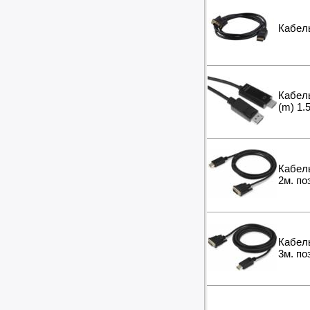
Кабел
Кабель
(m) 1.
Кабель
2м. по
Кабель
3м. по