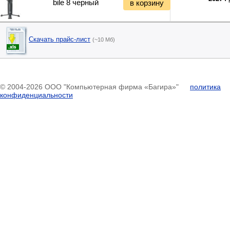
bile 8 черный
в корзину
Вибротехника
Бетономешалки
Садовые инструменты
Наборы инструментов
Скачать прайс-лист
(~10 Мб)
Хранение инструментов
Удлинители силовые
Фонари и мобильные светильники
Мультитулы и ножи
© 2004-2026 ООО "Компьютерная фирма «Багира»"
политика
Инструменты и техника прочее
конфиденциальности