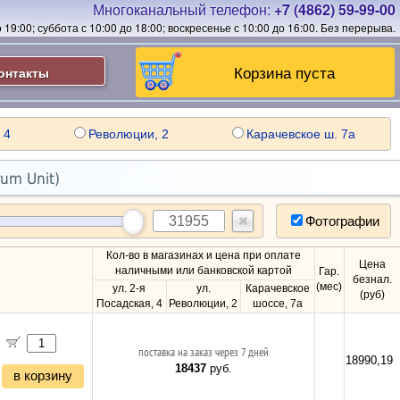
Многоканальный телефон:
+7 (4862) 59-99-00
19:00; суббота с 10:00 до 18:00; воскресенье с 10:00 до 16:00.
Без перерыва.
Корзина пуста
онтакты
 4
Революции, 2
Карачевское ш. 7а
um Unit)
Фотографии
Кол-во в магазинах и цена при оплате
Цена
наличными или банковской картой
Гар.
безнал.
(мес)
ул. 2-я
ул.
Карачевское
(руб)
Посадская, 4
Революции, 2
шоссе, 7а
поставка на заказ через 7 дней
18990,19
18437
руб.
в корзину