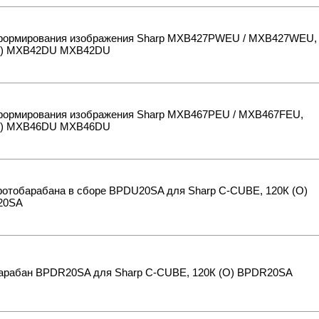
формирования изображения Sharp MXB427PWEU / MXB427WEU,
O) MXB42DU MXB42DU
формирования изображения Sharp MXB467PEU / MXB467FEU,
O) MXB46DU MXB46DU
фотобарабана в сборе BPDU20SA для Sharp C-CUBE, 120К (O)
20SA
арабан BPDR20SA для Sharp C-CUBE, 120К (O) BPDR20SA