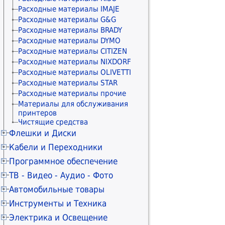
Коннекторы и колпачки
Расходные материалы IMAJE
Модули и адаптеры
Расходные материалы G&G
Keystone/Mosaic/Mini-Com
Расходные материалы BRADY
Патч-панели
Расходные материалы DYMO
Розетки сетевые внешние
Расходные материалы CITIZEN
Розетки сетевые
Расходные материалы NIXDORF
Рамки и монтажные элементы
Расходные материалы OLIVETTI
Крепления для сетевого
Расходные материалы STAR
оборудования
Расходные материалы прочие
Кабельные каналы
Материалы для обслуживания
Гофры и металлорукава
принтеров
Органайзеры для кабелей
Чистящие средства
Стяжки для кабелей
Флешки и Диски
Маркеры сетевые
Карты SD
Кабели и Переходники
Карты microSD
Кабели USB
Программное обеспечение
Карты Compact Flash
Удлинители USB
Антивирусы KASPERSKY
ТВ - Видео - Аудио - Фото
Картридеры внешние
Разветвители USB
Антивирусы ESET NOD32
Флешки USB 4ГБ
Телевизоры 20" - 29"
Автомобильные товары
Кабели micro USB
Антивирусы Dr.WEB
Флешки USB 8ГБ
Телевизоры 30" - 39"
Кабели mini USB
Автовидеорегистраторы
Инструменты и Техника
Microsoft Windows
Флешки USB 16ГБ
Телевизоры 40" - 49"
Кабели USB Type-C
Карты microSD
Microsoft Office
Перфораторы
Электрика и Освещение
Флешки USB 32ГБ
Телевизоры 50" - 59"
Конвертеры USB Type-C
GPS навигаторы
Microsoft Server
Дрели и миксеры строительные