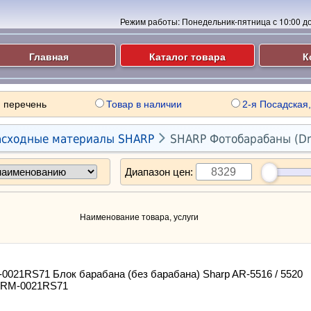
Режим работы:
Понедельник-пятница с 10:00 до 
Главная
Каталог товара
К
 перечень
Товар в наличии
2-я Посадская,

асходные материалы SHARP
SHARP Фотобарабаны (Dr
Диапазон цен:
Наименование товара, услуги
021RS71 Блок барабана (без барабана) Sharp AR-5516 / 5520
FRM-0021RS71