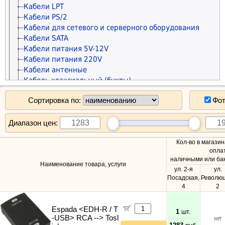
Кабели LPT
Рамки и монтажные элементы
Чистящие средства
Кабели PS/2
Крепления для сетевого оборудования
Кабели для сетевого и серверного оборудования
Кабельные каналы
Кабели SATA
Гофры и металлорукава
Кабели питания 5V-12V
Органайзеры для кабелей
Кабели питания 220V
Стяжки для кабелей
Кабели антенные
Маркеры сетевые
Кабель коаксиальный (бухты)
Кабель сетевой (патч-корды)
Сортировка по:
Фо
Кабель сетевой (бухты)
Кабель телефонный
Кабель силовой (бухты)
Диапазон цен:
Аксессуары для майнинга
Кол-во в магазин
Планки и панели портов
опла
Органайзеры для кабелей
наличными или бан
Стяжки для кабелей
Наименование товара, услуги
ул. 2-я
ул.
Кабели и переходники прочие
Посадская,
Революц
Программное обеспечение
4
2
Антивирусы KASPERSKY
ТВ - Видео - Аудио - Фото
Антивирусы ESET NOD32
Espada <EDH-R / T
Телевизоры 20" - 29"
1
шт.
Автомобильные товары
Антивирусы Dr.WEB
-USB> RCA --> Tosl
нет
Телевизоры 30" - 39"
Автовидеорегистраторы