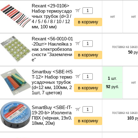
Rexant <29-0106>
Набор термоусадо
чных трубок (d=3 /
нет
нет
4 / 5 / 6 / 8 / 10 / 12
в корзину
мм, 100 мм)
Rexant <56-0010-01
-20шт> Наклейка з
поставка на заказ
нак электробезопа
50
ру
сности "Заземлени
в корзину
е"
Smartbuy <SBE-HS
T-12> Набор термо
1
шт.
усадочных трубок
нет
92
руб.
(d=12 мм, 100мм, 2
в корзину
1шт, 7 цветов)
SmartBuy <SBE-IT-
19-20-b> Изолента
поставка на заказ
ПВХ (чёрная, 19x0.
103
ру
в корзину
18мм, 20м)