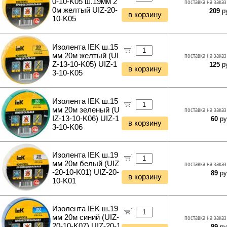
0-10-K05 ш.19мм 2
поставка на заказ
0м желтый UIZ-20-
209
ру
в корзину
10-K05
Изолента IEK ш.15
мм 20м желтый (UI
поставка на заказ
Z-13-10-K05) UIZ-1
125
ру
в корзину
3-10-K05
Изолента IEK ш.15
мм 20м зеленый (U
поставка на заказ
IZ-13-10-K06) UIZ-1
60
ру
в корзину
3-10-K06
Изолента IEK ш.19
мм 20м белый (UIZ
поставка на заказ
-20-10-K01) UIZ-20-
89
ру
в корзину
10-K01
Изолента IEK ш.19
мм 20м синий (UIZ-
поставка на заказ
20-10-K07) UIZ-20-1
99
ру