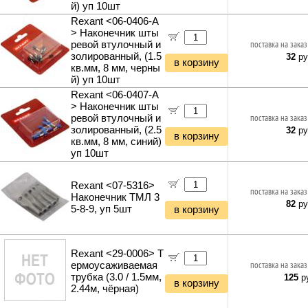
й) уп 10шт
Rexant <06-0406-A
> Наконечник шты
ревой втулочный и
поставка на заказ
золированный, (1.5
32
ру
в корзину
кв.мм, 8 мм, черны
й) уп 10шт
Rexant <06-0407-A
> Наконечник шты
ревой втулочный и
поставка на заказ
золированный, (2.5
32
ру
в корзину
кв.мм, 8 мм, синий)
уп 10шт
Rexant <07-5316>
поставка на заказ
Наконечник ТМЛ 3
82
ру
5-8-9, уп 5шт
в корзину
Rexant <29-0006> Т
ермоусаживаемая
поставка на заказ
трубка (3.0 / 1.5мм,
125
ру
в корзину
2.44м, чёрная)