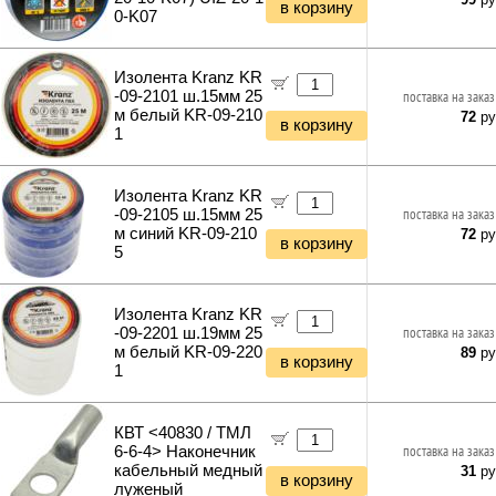
в корзину
0-K07
Изолента Kranz KR
-09-2101 ш.15мм 25
поставка на заказ
м белый KR-09-210
72
ру
в корзину
1
Изолента Kranz KR
-09-2105 ш.15мм 25
поставка на заказ
м синий KR-09-210
72
ру
в корзину
5
Изолента Kranz KR
-09-2201 ш.19мм 25
поставка на заказ
м белый KR-09-220
89
ру
в корзину
1
КВТ <40830 / ТМЛ
6-6-4> Наконечник
поставка на заказ
кабельный медный
31
ру
в корзину
луженый