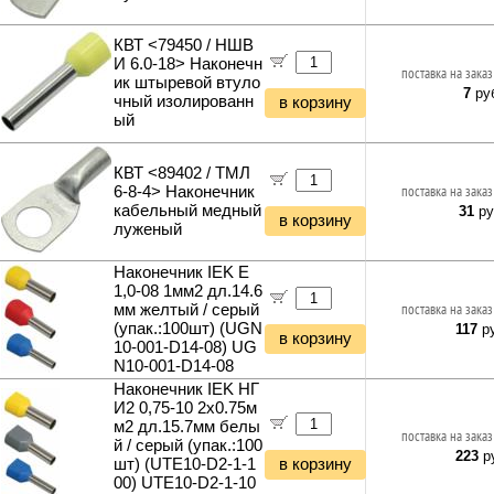
КВТ <79450 / НШВ
И 6.0-18> Наконечн
поставка на заказ
ик штыревой втуло
7
ру
чный изолированн
в корзину
ый
КВТ <89402 / ТМЛ
6-8-4> Наконечник
поставка на заказ
кабельный медный
31
ру
в корзину
луженый
Наконечник IEK Е
1,0-08 1мм2 дл.14.6
мм желтый / серый
поставка на заказ
(упак.:100шт) (UGN
117
ру
в корзину
10-001-D14-08) UG
N10-001-D14-08
Наконечник IEK НГ
И2 0,75-10 2x0.75м
м2 дл.15.7мм белы
поставка на заказ
й / серый (упак.:100
223
ру
шт) (UTE10-D2-1-1
в корзину
00) UTE10-D2-1-10