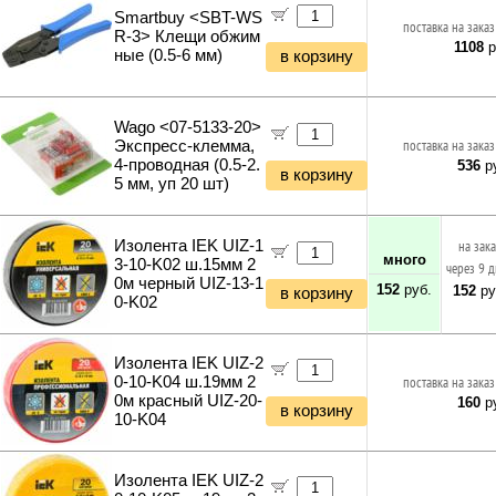
Smartbuy <SBT-WS
поставка на заказ
R-3> Клещи обжим
1108
р
ные (0.5-6 мм)
в корзину
Wago <07-5133-20>
Экcпресс-клемма,
поставка на заказ
4-проводная (0.5-2.
536
ру
в корзину
5 мм, уп 20 шт)
Изолента IEK UIZ-1
на зак
много
3-10-K02 ш.15мм 2
через 9 
0м черный UIZ-13-1
152
руб.
152
ру
в корзину
0-K02
Изолента IEK UIZ-2
0-10-K04 ш.19мм 2
поставка на заказ
0м красный UIZ-20-
160
ру
в корзину
10-K04
Изолента IEK UIZ-2