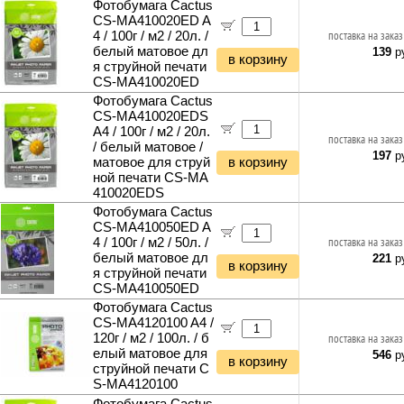
Фотобумага Cactus
CS-MA410020ED A
4 / 100г / м2 / 20л. /
поставка на заказ
белый матовое дл
139
ру
в корзину
я струйной печати
CS-MA410020ED
Фотобумага Cactus
CS-MA410020EDS
A4 / 100г / м2 / 20л.
поставка на заказ
/ белый матовое /
197
ру
матовое для струй
в корзину
ной печати CS-MA
410020EDS
Фотобумага Cactus
CS-MA410050ED A
4 / 100г / м2 / 50л. /
поставка на заказ
белый матовое дл
221
ру
в корзину
я струйной печати
CS-MA410050ED
Фотобумага Cactus
CS-MA4120100 A4 /
120г / м2 / 100л. / б
поставка на заказ
елый матовое для
546
ру
в корзину
струйной печати C
S-MA4120100