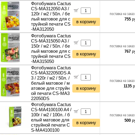
Светодиодные светильники
Фотобумага Cactus
Кабели питания 220V
Наборы инструментов
Минимойки
Светодиодные ленты
CS-MA312050 A3 /
Кабели антенные
Автокосметика и автохимия
Поливочное оборудование
120г / м2 / 50л. / бе
поставка на заказ
Блоки питания для светодиодных лент
Кабель коаксиальный (бухты)
Автожидкости
Кусторезы и садовые ножницы
лый матовое для с
755
ру
Светодиодные прожекторы
в корзину
Кабель сетевой (патч-корды)
Автомасла
труйной печати CS
Садовые измельчители
Фитосветильники и фитолампы
Кабель сетевой (бухты)
Аксессуары для автомобиля
-MA312050
Газонокосилки и триммеры
Светильники настольные
Кабель телефонный
Фотобумага Cactus
Культиваторы и мотоблоки
Фонари и мобильные светильники
CS-MA315050 A3 /
Кабель силовой (бухты)
Снегоуборщики и подметальщики
Ночники и декоративные светильники
150г / м2 / 50л. / бе
поставка на заказ
Аксессуары для майнинга
Мотобуры
лый матовое для с
767
ру
Гирлянды и гибкий неон
в корзину
Планки и панели портов
труйной печати CS
Отбойные молотки
Органайзеры для кабелей
-MA315050
Вибротехника
Стяжки для кабелей
Фотобумага Cactus
Бетономешалки
CS-MA322050DS A
Кабели и переходники прочие
Садовые инструменты
3 / 220г / м2 / 50л. /
поставка на заказ
Наборы инструментов
белый матовое / м
1135
р
Хранение инструментов
атовое для струйн
в корзину
ой печати CS-MA3
Удлинители силовые
22050DS
Фонари и мобильные светильники
Фотобумага Cactus
Мультитулы и ножи
CS-MA4100100 A4 /
Инструменты и техника прочее
100г / м2 / 100л. / б
поставка на заказ
елый матовое для
500
ру
в корзину
струйной печати C
S-MA4100100