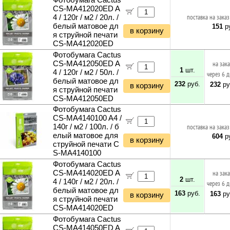
Фотобумага Cactus
CS-MA412020ED A
4 / 120г / м2 / 20л. /
поставка на заказ
белый матовое дл
151
ру
в корзину
я струйной печати
CS-MA412020ED
Фотобумага Cactus
CS-MA412050ED A
на зак
1
шт.
4 / 120г / м2 / 50л. /
через 6 
белый матовое дл
232
руб.
232
ру
в корзину
я струйной печати
CS-MA412050ED
Фотобумага Cactus
CS-MA4140100 A4 /
140г / м2 / 100л. / б
поставка на заказ
елый матовое для
604
ру
в корзину
струйной печати C
S-MA4140100
Фотобумага Cactus
CS-MA414020ED A
на зак
2
шт.
4 / 140г / м2 / 20л. /
через 6 
белый матовое дл
163
руб.
163
ру
в корзину
я струйной печати
CS-MA414020ED
Фотобумага Cactus
CS-MA414050ED A