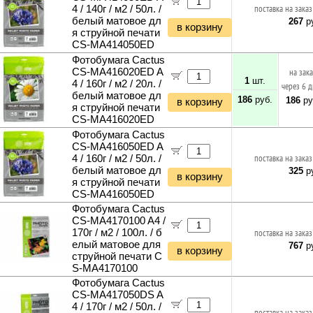
4 / 140г / м2 / 50л. /
поставка на заказ
белый матовое дл
267
ру
в корзину
я струйной печати
CS-MA414050ED
Фотобумага Cactus
CS-MA416020ED A
на зак
1
шт.
4 / 160г / м2 / 20л. /
через 6 
белый матовое дл
186
руб.
186
ру
в корзину
я струйной печати
CS-MA416020ED
Фотобумага Cactus
CS-MA416050ED A
4 / 160г / м2 / 50л. /
поставка на заказ
белый матовое дл
325
ру
в корзину
я струйной печати
CS-MA416050ED
Фотобумага Cactus
CS-MA4170100 A4 /
170г / м2 / 100л. / б
поставка на заказ
елый матовое для
767
ру
в корзину
струйной печати C
S-MA4170100
Фотобумага Cactus
CS-MA417050DS A
4 / 170г / м2 / 50л. /