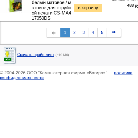
поставка на заказ
белый матовое / м
488
ру
атовое для струйн
в корзину
ой печати CS-MA4
17050DS
1
2
3
4
5
Скачать прайс-лист
(~10 Мб)
© 2004-2026 ООО "Компьютерная фирма «Багира»"
политика
конфиденциальности