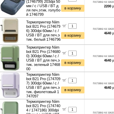
(1746799) 203dpi 50
поставка на заказ
мм / с / USB / BT д
2200
р
в корзину
ля печ.этик. голубо
й 1746799
Термопринтер Niim
bot B21 Pro (174679
поставка на заказ
6) 300dpi 60мм / с /
4640
р
USB / BT для печ.э
в корзину
тик. белый 1746796
Термопринтер Niim
bot B21 Pro (174680
0) 300dpi 60мм / с /
поставка на заказ
USB / BT для печ.э
4640
р
в корзину
тик. зеленый 17468
00
Термопринтер Niim
bot B21 Pro (174709
7) 300dpi 60мм / с /
поставка на заказ
USB / BT для печ.э
4640
р
в корзину
тик. фиолетовый 1
747097
Термопринтер Niim
bot B21 Pro (174740
4 / 1747186) 300dpi
поставка на заказ