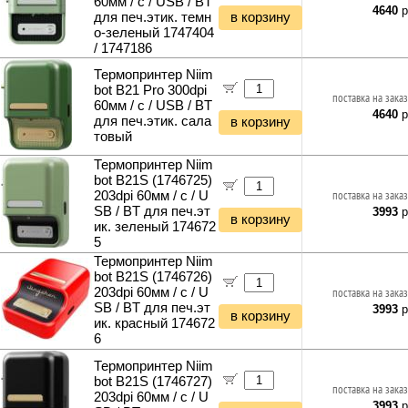
60мм / с / USB / BT
4640
р
для печ.этик. темн
в корзину
о-зеленый 1747404
/ 1747186
Термопринтер Niim
bot B21 Pro 300dpi
поставка на заказ
60мм / с / USB / BT
4640
р
для печ.этик. сала
в корзину
товый
Термопринтер Niim
bot B21S (1746725)
203dpi 60мм / с / U
поставка на заказ
SB / BT для печ.эт
3993
р
в корзину
ик. зеленый 174672
5
Термопринтер Niim
bot B21S (1746726)
203dpi 60мм / с / U
поставка на заказ
SB / BT для печ.эт
3993
р
в корзину
ик. красный 174672
6
Термопринтер Niim
bot B21S (1746727)
поставка на заказ
203dpi 60мм / с / U
3993
р