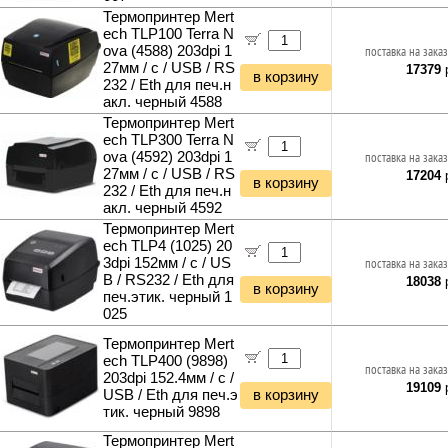
Термопринтер Mert
ech TLP100 Terra N
ova (4588) 203dpi 1
поставка на заказ
27мм / с / USB / RS
17379
р
в корзину
232 / Eth для печ.н
акл. черный 4588
Термопринтер Mert
ech TLP300 Terra N
ova (4592) 203dpi 1
поставка на заказ
27мм / с / USB / RS
17204
р
в корзину
232 / Eth для печ.н
акл. черный 4592
Термопринтер Mert
ech TLP4 (1025) 20
3dpi 152мм / с / US
поставка на заказ
B / RS232 / Eth для
18038
р
в корзину
печ.этик. черный 1
025
Термопринтер Mert
ech TLP400 (9898)
поставка на заказ
203dpi 152.4мм / с /
19109
р
USB / Eth для печ.э
в корзину
тик. черный 9898
Термопринтер Mert