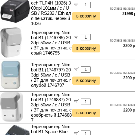
ech TLP4H (1026) 3
00dpi 101мм / с / U
поставка на заказ
SB / RS232 / Eth дл
21998
р
в корзину
я печ.этик. черный
1026
Термопринтер Niim
bot B1 (1746795) 20
поставка на заказ
3dpi 50мм / с / USB
2200
р
/ BT для печ.этик. с
в корзину
ерый 1746795
Термопринтер Niim
bot B1 (1746797) 20
поставка на заказ
3dpi 50мм / с / USB
2200
р
/ BT для печ.этик. г
в корзину
олубой 1746797
Термопринтер Niim
bot B1 (1746887) 20
3dpi 50мм / с / USB
поставка на заказ
/ BT для печ.этик. с
2200
р
в корзину
еребристый 174688
7
Термопринтер Niim
bot B1 Space Blue