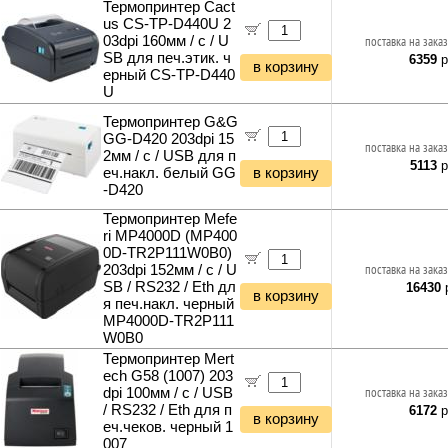
Снегоуборщики и подметальщики
Термопринтер Cact
Ночники и декоративные светильники
Аксессуары для майнинга
us CS-TP-D440U 2
Мотобуры
Гирлянды и гибкий неон
Планки и панели портов
03dpi 160мм / с / U
поставка на заказ
Отбойные молотки
SB для печ.этик. ч
6359
р
Органайзеры для кабелей
в корзину
Вибротехника
ерный CS-TP-D440
Стяжки для кабелей
Бетономешалки
U
Кабели и переходники прочие
Садовые инструменты
Термопринтер G&G
Наборы инструментов
GG-D420 203dpi 15
поставка на заказ
Хранение инструментов
2мм / с / USB для п
5113
р
еч.накл. белый GG
в корзину
Удлинители силовые
-D420
Фонари и мобильные светильники
Мультитулы и ножи
Термопринтер Mefe
ri MP4000D (MP400
Инструменты и техника прочее
0D-TR2P111W0B0)
203dpi 152мм / с / U
поставка на заказ
SB / RS232 / Eth дл
16430
р
в корзину
я печ.накл. черный
MP4000D-TR2P111
W0B0
Термопринтер Mert
ech G58 (1007) 203
dpi 100мм / с / USB
поставка на заказ
/ RS232 / Eth для п
6172
р
в корзину
еч.чеков. черный 1
007