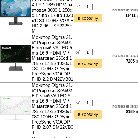
A LED 16:9 HDMI м
атовая 3000:1 250c
поставка на заказ
d 178гр / 178гр 1920
11411
р
в корзину
x1080 100Hz VGA F
HD 2.96кг SE2225H
M
Монитор Digma 21.
5" Progress 22A501
F черный VA LED 5
ms 16:9 HDMI M /
поставка на заказ
M матовая 250cd 1
7265
р
78гр / 178гр 1920x1
в корзину
080 100Hz G-Sync
FreeSync VGA DP
FHD 2.2 DM22VB01
Монитор Digma 21.
5" Progress 22A502
F белый VA LED 5
ms 16:9 HDMI M /
M матовая 250cd 1
поставка на заказ
78гр / 178гр 1920x1
8159
р
в корзину
080 100Hz G-Sync
FreeSync VGA DP
FHD 2.07 DM22VB0
4