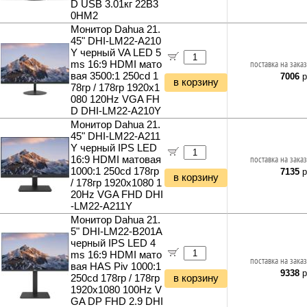
Инструменты и техника прочее
D USB 3.01кг 22B3
0HM2
Монитор Dahua 21.
45" DHI-LM22-A210
Y черный VA LED 5
ms 16:9 HDMI мато
поставка на заказ
вая 3500:1 250cd 1
7006
р
в корзину
78гр / 178гр 1920x1
080 120Hz VGA FH
D DHI-LM22-A210Y
Монитор Dahua 21.
45" DHI-LM22-A211
Y черный IPS LED
16:9 HDMI матовая
поставка на заказ
1000:1 250cd 178гр
7135
р
в корзину
/ 178гр 1920x1080 1
20Hz VGA FHD DHI
-LM22-A211Y
Монитор Dahua 21.
5" DHI-LM22-B201A
черный IPS LED 4
ms 16:9 HDMI мато
поставка на заказ
вая HAS Piv 1000:1
9338
р
250cd 178гр / 178гр
в корзину
1920x1080 100Hz V
GA DP FHD 2.9 DHI