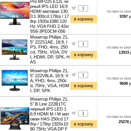
Pro MP225 E12L че
рный IPS LED 16:9
HDMI матовая 130
поставка на заказ
0:1 300cd 178гр / 17
9397
р
в корзину
8гр 1920x1080 120
Hz VGA FHD 2.42кг
9S6-3PE0CM-056
Монитор Philips 21,
5" 222S1AE, 16:9, I
PS, FHD, 4ms, 250
поставка на заказ
cd, 75Hz, VGA, DV
13933
р
в корзину
I, HDMI, DP, SPK, H
AS
Монитор Philips 21,
5" 222V8LA, 16:9, V
поставка на заказ
A, FHD, 4ms, 250c
9608
р
d, 75Hz, VGA, HDM
в корзину
I, DP, SPK
Монитор Philips 21.
5" B Line 222B1TC
черный IPS LED 1
6:9 HDMI M / M мат
поставка на заказ
овая HAS 250cd 17
25276
р
8гр / 178гр 1920x10
в корзину
80 75Hz VGA DP F