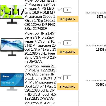
Монитор Digma 21.
5" Progress 22P403
F черный IPS LED
5ms 16:9 HDMI M /
поставка на заказ
M матовая 250cd 1
7576
р
в корзину
78гр / 178гр 1920x1
080 120Hz DP FHD
3.0кг 22P403F
Монитор HP 21.45"
Series 3 Pro 322pv
черный VA 5ms 16:
9 HDMI матовая 25
поставка на заказ
0cd 178гр / 178гр 19
12837
р
в корзину
20x1080 75Hz Free
Sync VGA FHD 2.8к
г 9U5A2AA
Монитор Iiyama 21.
5" ProLite T2252MS
C-W2AG белый IP
S LED 5ms 16:9 HD
поставка на заказ
MI M / M матовая 2
30460
р
50cd 178гр / 178гр 1
в корзину
920x1080 60Hz DP
FHD USB Touch 4.5
T2252MSC-W2AG
Монитор MSI 21.5"