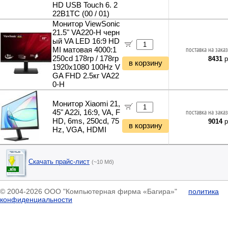
HD USB Touch 6. 2
22B1TC (00 / 01)
Монитор ViewSonic
21.5" VA220-H черн
ый VA LED 16:9 HD
MI матовая 4000:1
поставка на заказ
250cd 178гр / 178гр
8431
р
в корзину
1920x1080 100Hz V
GA FHD 2.5кг VA22
0-H
Монитор Xiaomi 21,
45" A22i, 16:9, VA, F
поставка на заказ
HD, 6ms, 250cd, 75
9014
р
в корзину
Hz, VGA, HDMI
Скачать прайс-лист
(~10 Мб)
© 2004-2026 ООО "Компьютерная фирма «Багира»"
политика
конфиденциальности