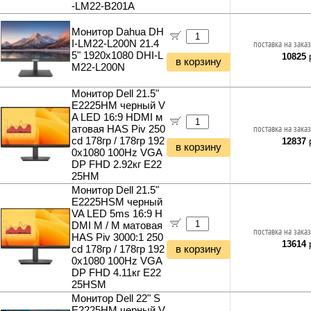
-LM22-B201A
Монитор Dahua DH
I-LM22-L200N 21.4
поставка на заказ
5" 1920x1080 DHI-L
10825
р
в корзину
M22-L200N
Монитор Dell 21.5"
E2225HM черный V
A LED 16:9 HDMI м
атовая HAS Piv 250
поставка на заказ
cd 178гр / 178гр 192
12837
р
в корзину
0x1080 100Hz VGA
DP FHD 2.92кг E22
25HM
Монитор Dell 21.5"
E2225HSM черный
VA LED 5ms 16:9 H
DMI M / M матовая
поставка на заказ
HAS Piv 3000:1 250
13614
р
cd 178гр / 178гр 192
в корзину
0x1080 100Hz VGA
DP FHD 4.11кг E22
25HSM
Монитор Dell 22" S
E2225HM черный V