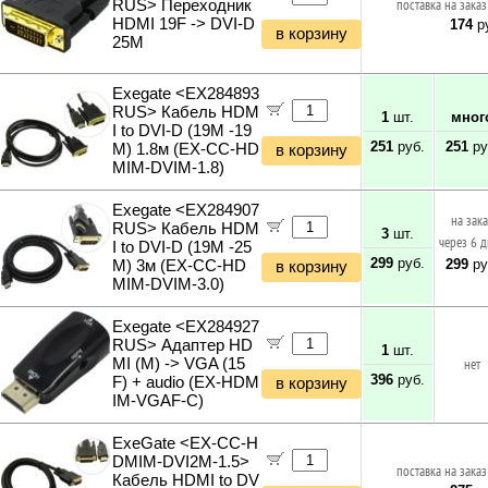
RUS> Переходник
поставка на заказ
HDMI 19F -> DVI-D
174
ру
в корзину
25M
Exegate <EX284893
RUS> Кабель HDM
1
шт.
мног
I to DVI-D (19M -19
251
руб.
251
ру
M) 1.8м (EX-CC-HD
в корзину
MIM-DVIM-1.8)
Exegate <EX284907
на зак
RUS> Кабель HDM
3
шт.
через 6 
I to DVI-D (19M -25
299
руб.
299
ру
M) 3м (EX-CC-HD
в корзину
MIM-DVIM-3.0)
Exegate <EX284927
RUS> Адаптер HD
1
шт.
MI (M) -> VGA (15
нет
396
руб.
F) + audio (EX-HDM
в корзину
IM-VGAF-C)
ExeGate <EX-CC-H
DMIM-DVI2M-1.5>
поставка на заказ
Кабель HDMI to DV