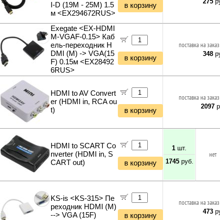
275
ру
I-D (19M - 25M) 1.5
в корзину
м <EX294672RUS>
Exegate <EX-HDMI
M-VGAF-0.15> Каб
ель-переходник H
поставка на заказ
DMI (M) -> VGA(15
348
ру
в корзину
F) 0.15м <EX28492
6RUS>
HDMI to AV Convert
поставка на заказ
er (HDMI in, RCA ou
2097
р
t)
в корзину
HDMI to SCART Co
1
шт.
nverter (HDMI in, S
нет
1745
руб.
CART out)
в корзину
KS-is <KS-315> Пе
поставка на заказ
реходник HDMI (M)
473
ру
--> VGA (15F)
в корзину