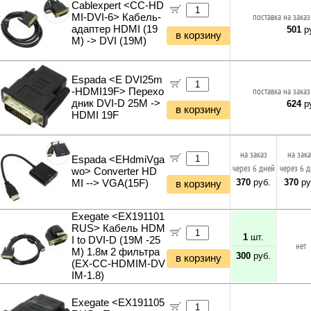
Инструменты и техника прочее
Cablexpert <CC-HD
MI-DVI-6> Кабель-
поставка на заказ
адаптер HDMI (19
501
ру
в корзину
M) -> DVI (19M)
Espada <E DVI25m
-HDMI19F> Перехо
поставка на заказ
дник DVI-D 25M ->
624
ру
в корзину
HDMI 19F
на заказ
на зак
Espada <EHdmiVga
через 6 дней
через 6 
wo> Converter HD
370
руб.
370
ру
MI --> VGA(15F)
в корзину
Exegate <EX191101
RUS> Кабель HDM
1
шт.
I to DVI-D (19M -25
нет
M) 1.8м 2 фильтра
300
руб.
в корзину
(EX-CC-HDMIM-DV
IM-1.8)
Exegate <EX191105