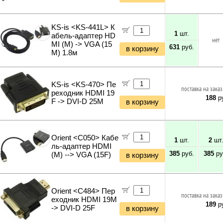
KS-is <KS-441L> К
1
шт.
абель-адаптер HD
нет
MI (M) -> VGA (15
631
руб.
в корзину
M) 1.8м
KS-is <KS-470> Пе
поставка на заказ
реходник HDMI 19
188
ру
F -> DVI-D 25M
в корзину
Orient <C050> Кабе
1
шт.
2
шт
ль-адаптер HDMI
385
руб.
385
ру
(M) --> VGA (15F)
в корзину
Orient <C484> Пер
поставка на заказ
еходник HDMI 19M
189
ру
-> DVI-D 25F
в корзину