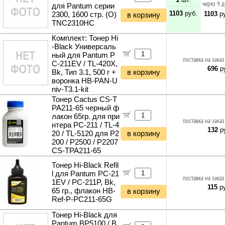
Насосы
через 9 
для Pantum серии
Светодиодные светильники
Кабели питания 220V
Наборы инструментов
Минимойки
1103
руб.
1103
ру
2300, 1600 стр. (O)
в корзину
Светодиодные ленты
Кабели антенные
Автокосметика и автохимия
TNC2310HC
Поливочное оборудование
Блоки питания для светодиодных лент
Кабель коаксиальный (бухты)
Автожидкости
Кусторезы и садовые ножницы
Светодиодные прожекторы
Комплект: Тонер Hi
Кабель сетевой (патч-корды)
Автомасла
Садовые измельчители
-Black Универсаль
Фитосветильники и фитолампы
Кабель сетевой (бухты)
Аксессуары для автомобиля
ный для Pantum P
Газонокосилки и триммеры
Светильники настольные
поставка на заказ
Кабель телефонный
C-211EV / TL-420X,
Культиваторы и мотоблоки
696
ру
Фонари и мобильные светильники
Bk, Тип 3.1, 500 г +
в корзину
Кабель силовой (бухты)
Снегоуборщики и подметальщики
Ночники и декоративные светильники
воронка HB-PAN-U
Аксессуары для майнинга
Мотобуры
niv-T3.1-kit
Гирлянды и гибкий неон
Планки и панели портов
Дровоколы
Тонер Cactus CS-T
Органайзеры для кабелей
PA211-65 черный ф
Отбойные молотки
Стяжки для кабелей
лакон 65гр. для при
Вибротехника
поставка на заказ
нтера PC-211 / TL-4
Кабели и переходники прочие
Бетономешалки
132
ру
20 / TL-5120 для P2
в корзину
Садовые инструменты
200 / P2500 / P2207
Наборы инструментов
CS-TPA211-65
Хранение инструментов
Тонер Hi-Black Refil
Удлинители силовые
l для Pantum PC-21
поставка на заказ
Фонари и мобильные светильники
1EV / PC-211P, Bk,
115
ру
65 гр., флакон HB-
в корзину
Мультитулы и ножи
Ref-P-PC211-65G
Инструменты и техника прочее
Тонер Hi-Black для
Pantum BP5100 / B