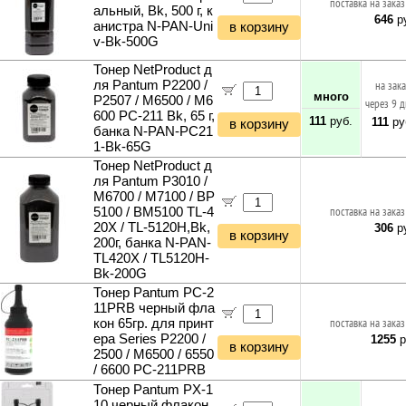
поставка на заказ
альный, Bk, 500 г, к
646
ру
анистра N-PAN-Uni
в корзину
v-Bk-500G
Тонер NetProduct д
ля Pantum P2200 /
на зак
много
P2507 / M6500 / M6
через 9 
600 PC-211 Bk, 65 г,
111
руб.
111
ру
в корзину
банка N-PAN-PC21
1-Bk-65G
Тонер NetProduct д
ля Pantum P3010 /
M6700 / M7100 / BP
5100 / BM5100 TL-4
поставка на заказ
20X / TL-5120Н,Bk,
306
ру
в корзину
200г, банка N-PAN-
TL420X / TL5120Н-
Bk-200G
Тонер Pantum PC-2
11PRB черный фла
кон 65гр. для принт
поставка на заказ
ера Series P2200 /
1255
р
в корзину
2500 / M6500 / 6550
/ 6600 PC-211PRB
Тонер Pantum PX-1
10 черный флакон