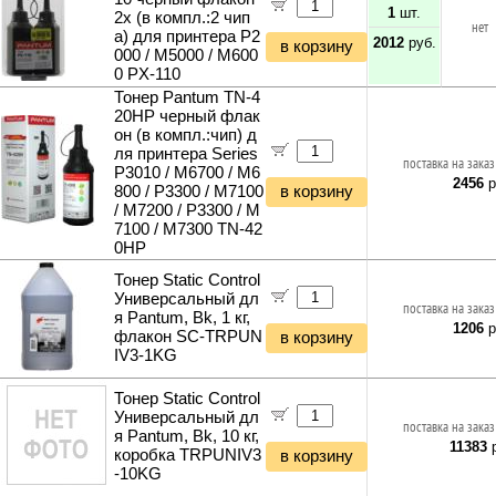
1
шт.
2x (в компл.:2 чип
нет
а) для принтера P2
2012
руб.
в корзину
000 / M5000 / M600
0 PX-110
Тонер Pantum TN-4
20HP черный флак
он (в компл.:чип) д
ля принтера Series
поставка на заказ
P3010 / M6700 / M6
2456
р
800 / P3300 / M7100
в корзину
/ M7200 / P3300 / M
7100 / M7300 TN-42
0HP
Тонер Static Control
Универсальный дл
поставка на заказ
я Pantum, Bk, 1 кг,
1206
р
флакон SC-TRPUN
в корзину
IV3-1KG
Тонер Static Control
Универсальный дл
поставка на заказ
я Pantum, Bk, 10 кг,
11383
р
коробка TRPUNIV3
в корзину
-10KG