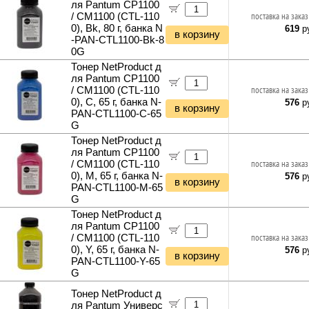
ля Pantum CP1100
/ CM1100 (CTL-110
поставка на заказ
0), Bk, 80 г, банка N
619
ру
в корзину
-PAN-CTL1100-Bk-8
0G
Тонер NetProduct д
ля Pantum CP1100
/ CM1100 (CTL-110
поставка на заказ
0), C, 65 г, банка N-
576
ру
в корзину
PAN-CTL1100-C-65
G
Тонер NetProduct д
ля Pantum CP1100
/ CM1100 (CTL-110
поставка на заказ
0), M, 65 г, банка N-
576
ру
в корзину
PAN-CTL1100-M-65
G
Тонер NetProduct д
ля Pantum CP1100
/ CM1100 (CTL-110
поставка на заказ
0), Y, 65 г, банка N-
576
ру
в корзину
PAN-CTL1100-Y-65
G
Тонер NetProduct д
ля Pantum Универс