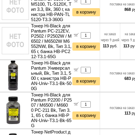
M5100, TL-5120Х, Т
поставка на заказ
ип 3.3, Bk, 360 г, ка
868
ру
в корзину
нистра HB-PAN-TL
5120-T3.3-360G
Тонер Hi-Black для
Pantum PC-212EV,
на заказ
на зак
P2502 / P2502W / M
через 9 дней
через 9 
6502 / M6502W M6
113
руб.
113
ру
552NW, Bk, Тип 3.1,
в корзину
65 г, банка HB-PC2
12-T3.1-65G
Тонер Hi-Black для
Pantum Универсал
ьный, Bk, Тип 3.1, 5
поставка на заказ
00 г, канистра HB-P
683
ру
в корзину
AN-Univ-T3.1-Bk-50
0G
Тонер Hi-Black для
Pantum P2200 / P25
07 / M6500 / M660
поставка на заказ
0 PC-211 Bk, Тип 3.
113
ру
1, 65 г, банка HB-P
в корзину
AN-Univ-T3.1-Bk-65
G
Тонер NetProduct д