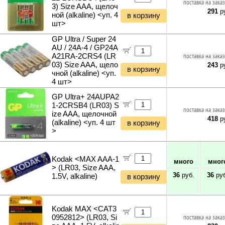
поставка на заказ
3) Size AAA, щелоч
291
ру
ной (alkaline) <уп. 4
в корзину
шт>
GP Ultra / Super 24
AU / 24A-4 / GP24A
A21RA-2CRS4 (LR
поставка на заказ
03) Size AAA, щело
243
ру
в корзину
чной (alkaline) <уп.
4 шт>
GP Ultra+ 24AUPA2
1-2CRSB4 (LR03) S
поставка на заказ
ize AAA, щелочной
418
ру
(alkaline) <уп. 4 шт
в корзину
>
Kodak <MAX AAA-1
много
мног
> (LR03, Size AAA,
36
руб.
36
руб
1.5V, alkaline)
в корзину
Kodak MAX <CAT3
0952812> (LR03, Si
поставка на заказ