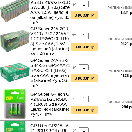
VS30 / 24AA21-2CR
SWC30 (LR03) Size
поставка на заказ
AAA, 1.5V, щелочн
1834
р
в корзину
ой (alkaline) <уп. 30
шт>
GP Super 24A-2CR
VS40 / B40 / 24AA2
1-2CRSWC40 (LR0
поставка на заказ
3) Size AAA, 1.5V,
2421
р
в корзину
щелочной (alkaline)
<уп. 40 шт>
GP Super 24ARS-2
SB4-96 / GP24AA21
RA-2CRS4 (LR03)
поставка на заказ
Size AAA, щелочно
4128
р
в корзину
й (alkaline) <уп. 96
шт>
GP Super G-Tech G
P24AA21-2CRSBC
поставка на заказ
4 (LR03) Size AAA,
284
ру
щелочной (alkaline)
в корзину
<уп. 4 шт>
GP Ultra GP24AUA
21-2CRSBC4 (LR0