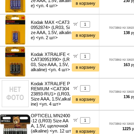
ze AAA, 1.5V, alkalin
230
ру
в корзину
e) <уп. 4 шт>
Kodak MAX <CAT3
0952874> (LR03, Si
поставка на заказ
ze AAA, 1.5V, alkalin
138
ру
в корзину
e) <уп. 2 шт>
Kodak XTRALIFE <
CAT30951990> (LR
поставка на заказ
03, Size AAA, 1.5V,
163
ру
в корзину
alkaline) <уп. 4 шт>
Kodak XTRALIFE P
REMIUM <CAT304
поставка на заказ
23893-RU1> (LR03,
136
ру
Size AAA, 1.5V,alkal
в корзину
ine) <уп. 4 шт>
OPTICELL MN2400
-12 (LR03) Size AA
поставка на заказ
A, 1.5V, щелочной
1225
р
(alkaline) <уп. 12 шт
в корзину