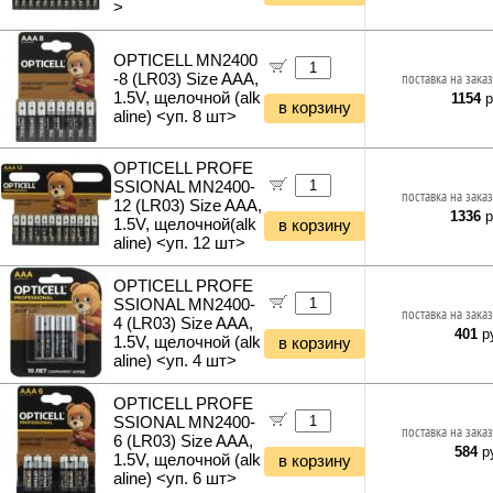
>
OPTICELL MN2400
-8 (LR03) Size AAA,
поставка на заказ
1.5V, щелочной (alk
1154
р
в корзину
aline) <уп. 8 шт>
OPTICELL PROFE
SSIONAL MN2400-
поставка на заказ
12 (LR03) Size AAA,
1336
р
1.5V, щелочной(alk
в корзину
aline) <уп. 12 шт>
OPTICELL PROFE
SSIONAL MN2400-
поставка на заказ
4 (LR03) Size AAA,
401
ру
1.5V, щелочной (alk
в корзину
aline) <уп. 4 шт>
OPTICELL PROFE
SSIONAL MN2400-
поставка на заказ
6 (LR03) Size AAA,
584
ру
1.5V, щелочной (alk
в корзину
aline) <уп. 6 шт>