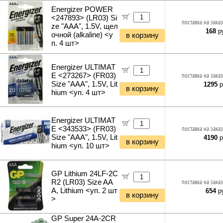
Фонари и мобильные светильники
Energizer POWER
Мультитулы и ножи
<247893> (LR03) Si
поставка на заказ
Инструменты и техника прочее
ze "AAA", 1.5V, щел
168
ру
очной (alkaline) <у
в корзину
п. 4 шт>
Energizer ULTIMAT
E <273267> (FR03)
поставка на заказ
Size "AAA", 1.5V, Lit
1295
р
в корзину
hium <уп. 4 шт>
Energizer ULTIMAT
E <343533> (FR03)
поставка на заказ
Size "AAA", 1.5V, Lit
4190
р
в корзину
hium <уп. 10 шт>
GP Lithium 24LF-2C
R2 (LR03) Size AA
поставка на заказ
A, Lithium <уп. 2 шт
654
ру
в корзину
>
GP Super 24A-2CR