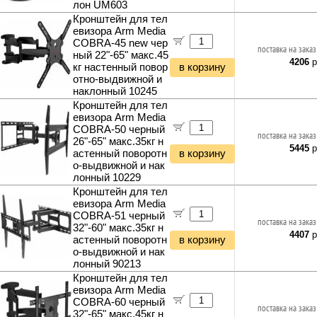
лон UM603
Кронштейн для тел
евизора Arm Media
COBRA-45 new чер
поставка на заказ
ный 22"-65" макс.45
4206
р
кг настенный повор
в корзину
отно-выдвижной и
наклонный 10245
Кронштейн для тел
евизора Arm Media
COBRA-50 черный
поставка на заказ
26"-65" макс.35кг н
5445
р
астенный поворотн
в корзину
о-выдвижной и нак
лонный 10229
Кронштейн для тел
евизора Arm Media
COBRA-51 черный
поставка на заказ
32"-60" макс.35кг н
4407
р
астенный поворотн
в корзину
о-выдвижной и нак
лонный 90213
Кронштейн для тел
евизора Arm Media
COBRA-60 черный
поставка на заказ
32"-65" макс.45кг н