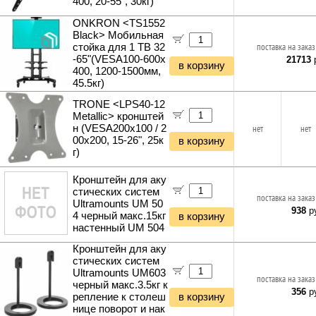
400, 20-55", 30кг)
Инструменты и техника прочее
ONKRON <TS1552
Black> Мобильная
стойка для 1 ТВ 32
поставка на заказ
-65"(VESA100-600x
21713
р
в корзину
400, 1200-1500мм,
45.5кг)
TRONE <LPS40-12
Metallic> кронштей
н (VESA200x100 / 2
нет
нет
00x200, 15-26", 25к
в корзину
г)
Кронштейн для аку
стических систем
поставка на заказ
Ultramounts UM 50
938
ру
4 черный макс.15кг
в корзину
настенный UM 504
Кронштейн для аку
стических систем
Ultramounts UM603
поставка на заказ
черный макс.3.5кг к
356
ру
репление к столеш
в корзину
нице поворот и нак