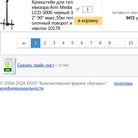
Кронштейн для тел
евизора Arm Media
LCD-3000 черный 3
поставка на заказ
2"-90" макс.55кг пот
9472
р
в корзину
олочный поворот и
наклон 10178
1
2
3
4
5
6
7
8
9
...
13
Скачать прайс-лист
(~10 Мб)
© 2004-2026 ООО "Компьютерная фирма «Багира»"
политика
конфиденциальности