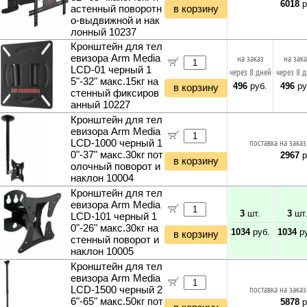
6018
р
астенный поворотн
в корзину
о-выдвижной и нак
лонный 10237
Кронштейн для тел
евизора Arm Media
на заказ
на зак
LCD-01 черный 1
через 8 дней
через 8 
5"-32" макс.15кг на
496
руб.
496
ру
в корзину
стенный фиксиров
анный 10227
Кронштейн для тел
евизора Arm Media
LCD-1000 черный 1
поставка на заказ
0"-37" макс.30кг пот
2967
р
в корзину
олочный поворот и
наклон 10004
Кронштейн для тел
евизора Arm Media
3
шт.
3
шт
LCD-101 черный 1
0"-26" макс.30кг на
1034
руб.
1034
ру
в корзину
стенный поворот и
наклон 10005
Кронштейн для тел
евизора Arm Media
LCD-1500 черный 2
поставка на заказ
6"-65" макс.50кг пот
5878
р