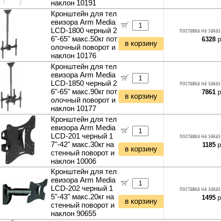
наклон 10191
Кронштейн для тел
евизора Arm Media
LCD-1800 черный 2
поставка на заказ
6"-65" макс.50кг пот
6328
р
в корзину
олочный поворот и
наклон 10176
Кронштейн для тел
евизора Arm Media
LCD-1850 черный 2
поставка на заказ
6"-65" макс.90кг пот
7861
р
в корзину
олочный поворот и
наклон 10177
Кронштейн для тел
евизора Arm Media
LCD-201 черный 1
поставка на заказ
7"-42" макс.30кг на
1185
р
в корзину
стенный поворот и
наклон 10006
Кронштейн для тел
евизора Arm Media
LCD-202 черный 1
поставка на заказ
5"-43" макс.20кг на
1495
р
в корзину
стенный поворот и
наклон 90655