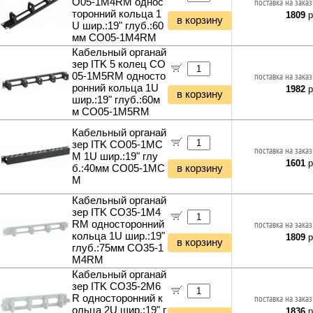
O05-1M4RM однос
поставка на заказ
торонний кольца 1
1809
р
в корзину
U шир.:19" глуб.:60
мм CO05-1M4RM
Кабельный органай
зер ITK 5 колец CO
05-1M5RM односто
поставка на заказ
ронний кольца 1U
1982
р
в корзину
шир.:19" глуб.:60м
м CO05-1M5RM
Кабельный органай
зер ITK CO05-1MC
поставка на заказ
M 1U шир.:19" глу
1601
р
б.:40мм CO05-1MC
в корзину
M
Кабельный органай
зер ITK CO35-1M4
RM односторонний
поставка на заказ
кольца 1U шир.:19"
1809
р
в корзину
глуб.:75мм CO35-1
M4RM
Кабельный органай
зер ITK CO35-2M6
R односторонний к
поставка на заказ
ольца 2U шир.:19" г
1836
р