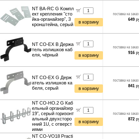
NT BA-RC G Компл
ект крепления "сто
поставка на заказ
йка-органайзер", 3
649
ру
в корзину
кронштейна, серый
NT CO-EX B Держа
поставка на заказ
тель излишков каб
916
ру
еля, чёрный
в корзину
NT CO-EX G Держ
поставка на заказ
атель излишков ка
841
ру
беля, серый
в корзину
NT CO-HО.2 G Каб
ельный органайзер
19", серый горизонт
поставка на заказ
альный двухсторо
872
ру
в корзину
нний 1U, с отверст
иями
NT CO-VO18 Practi