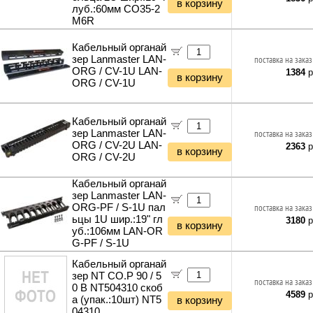
в корзину
луб.:60мм CO35-2
M6R
Кабельный органай
зер Lanmaster LAN-
поставка на заказ
ORG / CV-1U LAN-
1384
р
в корзину
ORG / CV-1U
Кабельный органай
зер Lanmaster LAN-
поставка на заказ
ORG / CV-2U LAN-
2363
р
в корзину
ORG / CV-2U
Кабельный органай
зер Lanmaster LAN-
ORG-PF / S-1U пал
поставка на заказ
ьцы 1U шир.:19" гл
3180
р
в корзину
уб.:106мм LAN-OR
G-PF / S-1U
Кабельный органай
зер NT CO.Р 90 / 5
поставка на заказ
0 В NT504310 скоб
4589
р
а (упак.:10шт) NT5
в корзину
04310