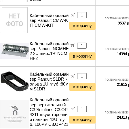
Кабельный органай
поставка на заказ
зер Panduit CMW-K
9537
р
IT CMW-KIT
в корзину
Кабельный органай
зер Panduit NCMHF
поставка на заказ
2 2U шир.:19" NCM
14394
р
в корзину
HF2
Кабельный органай
зер Panduit S1DR к
поставка на заказ
ольца 1U глуб.:80м
21615
р
в корзину
м S1DR
Кабельный органай
зер вертикальный
C3 Solutions C3.OP
поставка на заказ
4211 двухсторонни
24313
р
й пальцы 42U глу
в корзину
б.:106мм C3.OP421