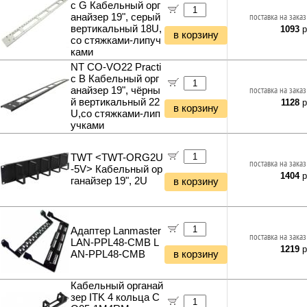
c G Кабельный орг
анайзер 19", серый
поставка на заказ
вертикальный 18U,
1093
р
в корзину
со стяжками-липуч
ками
NT CO-VO22 Practi
c B Кабельный орг
анайзер 19", чёрны
поставка на заказ
й вертикальный 22
1128
р
в корзину
U,со стяжками-лип
учками
TWT <TWT-ORG2U
поставка на заказ
-5V> Кабельный ор
1404
р
ганайзер 19", 2U
в корзину
Адаптер Lanmaster
поставка на заказ
LAN-PPL48-CMB L
1219
р
AN-PPL48-CMB
в корзину
Кабельный органай
зер ITK 4 кольца C