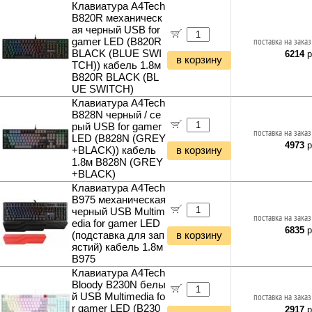
Клавиатура A4Tech
B820R механическ
ая черный USB for
gamer LED (B820R
поставка на заказ
BLACK (BLUE SWI
6214
р
в корзину
TCH)) кабель 1.8м
B820R BLACK (BL
UE SWITCH)
Клавиатура A4Tech
B828N черный / се
рый USB for gamer
поставка на заказ
LED (B828N (GREY
4973
р
+BLACK)) кабель
в корзину
1.8м B828N (GREY
+BLACK)
Клавиатура A4Tech
B975 механическая
черный USB Multim
поставка на заказ
edia for gamer LED
6835
р
(подставка для зап
в корзину
ястий) кабель 1.8м
B975
Клавиатура A4Tech
Bloody B230N белы
й USB Multimedia fo
поставка на заказ
r gamer LED (B230
2917
р