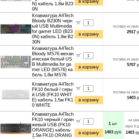
в корзину
N) кабель 1.8м B23
0N
Клавиатура A4Tech
Bloody B230N черн
ый USB Multimedia
поставка на заказ
for gamer LED (B23
2917
р
в корзину
0N) кабель 1.8м B2
30N
Клавиатура A4Tech
Bloody MS76 механ
ическая белый US
поставка на заказ
B Multimedia for ga
5707
р
в корзину
mer LED (MS76) ка
бель 1.8м MS76
Клавиатура A4Tech
FK10 белый / серы
поставка на заказ
й USB (FK10 WHIT
1403
р
E) кабель 1.5м FK1
в корзину
0 WHITE
Клавиатура A4Tech
FK10 черный / оран
на зак
1
шт.
жевый USB (FK10
через 8 
ORANGE) кабель
1403
руб.
1403
ру
в корзину
1.5м FK10 ORANG