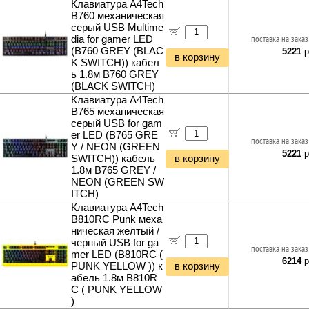
Клавиатура A4Tech
B760 механическая
серый USB Multime
dia for gamer LED
поставка на заказ
(B760 GREY (BLAC
5221
р
в корзину
K SWITCH)) кабел
ь 1.8м B760 GREY
(BLACK SWITCH)
Клавиатура A4Tech
B765 механическая
серый USB for gam
er LED (B765 GRE
поставка на заказ
Y / NEON (GREEN
5221
р
SWITCH)) кабель
в корзину
1.8м B765 GREY /
NEON (GREEN SW
ITCH)
Клавиатура A4Tech
B810RC Punk меха
ническая желтый /
черный USB for ga
поставка на заказ
mer LED (B810RC (
6214
р
PUNK YELLOW )) к
в корзину
абель 1.8м B810R
C ( PUNK YELLOW
)