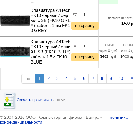
E
Клавиатура A4Tech
FK10 черный / сер
поставка на заказ
ый USB (FK10 GRE
1403
р
Y) кабель 1.5м FK1
в корзину
0 GREY
Клавиатура A4Tech
на заказ
на зак
FK10 черный / сини
через 8 дней
через 8 
й USB (FK10 BLUE)
1403
руб.
1403
ру
кабель 1.5м FK10
в корзину
BLUE
1
2
3
4
5
6
7
8
9
10
Скачать прайс-лист
(~10 Мб)
© 2004-2026 ООО "Компьютерная фирма «Багира»"
политика
конфиденциальности