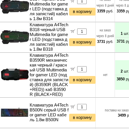
Multimedia for game
через 8 дней
через 8 
r LED (подставка д
3359
руб.
3359
ру
в корзину
ля запястий) кабел
ь 1.8м B314
Клавиатура A4Tech
B318 черный USB
на заказ
1
шт
Multimedia for game
через 8 дней
r LED (подставка д
3731
ру
3731
руб.
в корзину
ля запястий) кабел
ь 1.8м B318
Клавиатура A4Tech
B3590R механичес
кая черный / красн
ый USB Multimedia
2
шт
for gamer LED (под
нет
3850
ру
ставка для запясти
в корзину
й) (B3590R (BLACK
+RED)) каб B3590
R (BLACK+RED)
Клавиатура A4Tech
B500N серый USB f
поставка на заказ
or gamer LED кабе
3499
р
в корзину
ль 1.8м B500N