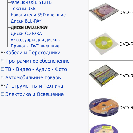
Флешки USB 512ГБ
принтеров
принтеров
PANASONIC
Термоэтикетки
Токены USB
Расходные материалы KONICA
Материалы для обслуживания
Бумага и пленка прочее
DVD+R
Накопители SSD внешние
принтеров
MINOLTA
Диски BLU-RAY
Расходные материалы OKI
KONICA Запчасти и
ремкомплекты
Диски DVD±R/RW
Расходные материалы LEXMARK
Материалы для обслуживания
Материалы для обслуживания
принтеров
Диски CD-R/RW
Расходные материалы SHARP
Материалы для обслуживания
принтеров
принтеров
Аксессуары для дисков
Расходные материалы TOSHIBA
Материалы для обслуживания
DVD-R 
принтеров
Приводы DVD внешние
Материалы для обслуживания
Материалы для обслуживания
принтеров
принтеров
Кабели и Переходники
Чистящие средства
Разветвители портов (док-станции)
Программное обеспечение
Удлинители HDMI
Антивирусы KASPERSKY
ТВ - Видео - Аудио - Фото
Устройства видеозахвата
Антивирусы Dr.WEB
ТВ приставки DVB-T2
DVD-R 
Автомобильные товары
Конвертеры Toslink
Microsoft Windows
Кронштейны для телевизоров
Кабели питания 5V-12V
Автовидеорегистраторы
Инструменты и Техника
Microsoft Office
Медиаплееры
Стяжки для кабелей
Карты microSD
Microsoft Server
Болгарки и шлифмашины
Электрика и Освещение
Микрофоны
Аксесcуары для электромонтажа
Токены USB
Фоторамки цифровые
Кабельные каналы
Автомасла
Программное обеспечение прочее
Аксесcуары для электромонтажа
DVD-R 
Светодиодные лампы GX53