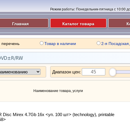
Режим работы:
Понедельник-пятница с 10:00 до 
Главная
Каталог товара
К
 перечень
Товар в наличии
2-я Посадская,
DVD±R/RW
Диапазон цен:
Наименование товара, услуги
Disc Mirex 4.7Gb 16x <уп. 100 шт> (technology), printable
68>