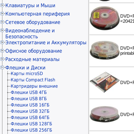
Звуковые адаптеры
Разветвители портов (док-станции)
Колонки портативные
Процессоры AMD EPYC
Сетевые хранилища
Блоки питания ATX 500-580Вт
Корпуса Big и Midi (без БП)
Шкафы настенные
Гарнитуры проводные
Накопители SSD серверные
Клавиатуры и Мыши
Разветвители портов (док-станции)
Принтеры струйные
Контроллеры серверные
Чистящие средства
Колонки умные
Адаптеры для SSD/HDD
Блоки питания ATX 600-680Вт
Корпуса Mini и Micro
Рельсы-направляющие
Гарнитуры беспроводные
Корзины для SSD/HDD
Чистящие средства
Принтеры портативные
Клавиатуры проводные
Компьютерная периферия
Картридеры
Звуковые адаптеры
Шасси в ноутбук для SSD/HDD
Блоки питания ATX 700-780Вт
Корпуса Mini и Micro (без БП)
Гарнитуры-вкладыши проводные
Сетевые хранилища
DVD+R 
Плоттеры
Клавиатуры беспроводные
Картридеры внешние
Конвертеры Toslink
Веб–камеры
Корзины для SSD/HDD
Блоки питания ATX 800-980Вт
Аксессуары для корпусов
<2042
Сетевое оборудование
Гарнитуры-вкладыши
Контроллеры серверные
Сканеры
Клавиатура+мышь (комплекты)
Микрофоны
Кабели питания 5V-12V
Блоки питания ATX 1000-2000Вт
беспроводные
Коммутаторы и маршрутизаторы
Блоки питания серверные
Видеонаблюдение и
Сканеры штрих-кода
Мыши проводные
Геймпады
Блоки питания SFX и TFX
Наушники-вкладыши проводные
(Ethernet)
Аксессуары для серверов
Безопасность
Чистящие средства
Мыши беспроводные
Картридеры внешние
Блоки питания серверные
Звуковые адаптеры
Powerline оборудование
KVM оборудование
Электропитание и Аккумуляторы
Коммутаторы и маршрутизаторы
Батарейки "AA"
Разветвители портов (док-станции)
Кабели питания 5V-12V
PoE оборудование
Microsoft Server
(Ethernet)
DVD+R 
Блоки и адаптеры питания
Батарейки "AAA"
Офисное оборудование
Чистящие средства
KVM оборудование
Сетевые хранилища
Шкафы настенные
printa
Рельсы-направляющие
Блоки питания для ноутбуков
Чистящие средства
IP телефония
IP телефония
Расходные материалы
Камеры цифровые
Батарейки "AA"
Блоки питания для
Телефоны DECT
Сетевые хранилища
Бумага - Плёнки - Этикетки
Блоки питания для
видеонаблюдения
Флешки и Диски
Батарейки "AAA"
Телефоны проводные
Аксессуары для сетевого
видеонаблюдения
Расходные материалы HP
Бумага офисная
PoE оборудование
Батарейки "A27-MN27"
Карты microSD
Шредеры
оборудования
PoE оборудование
Расходные материалы CANON
Бумага для цветной лазерной
HP Запчасти и ремкомплекты
Зарядки для гаджетов
Батарейки "CR123A"
Карты Compact Flash
Шкафы и стойки
Аксесcуары для электромонтажа
Термоэтикетки
Шкафы настенные
DVD+R 
печати
Расходные материалы EPSON
Материалы для обслуживания
CANON Фотобарабаны (OPC
Батарейки "CR2"
Картридеры внешние
Инструменты и тестеры
Шкафы настенные
Сканеры штрих-кода
Бумага широкоформатная
Аксессуары для видеонаблюдения
принтеров
Drum)
Расходные материалы KYOCERA
Материалы для обслуживания
Батарейки "C"
Флешки USB 4ГБ
Кабельные каналы
Рельсы-направляющие
Токены USB
Бумага термотрансферная
Материалы для обслуживания
принтеров
MITA
Батарейки "D"
Флешки USB 8ГБ
принтеров
Стяжки для кабелей
Канцтовары
Бумага для факса
Расходные материалы BROTHER
Материалы для обслуживания
Батарейки "Крона"
Флешки USB 16ГБ
Скотч и упаковка
принтеров
Фотобумага глянцевая
Расходные материалы XEROX
BROTHER Лазерные картриджи
Батарейки "Таблетки"
Флешки USB 32ГБ
Чистящие средства
Фотобумага матовая
Расходные материалы SAMSUNG
BROTHER Фотобарабаны (Drum
Материалы для обслуживания
DVD+RW
Флешки USB 64ГБ
Unit)
принтеров
Фотобумага магнитная
Расходные материалы PANTUM
Материалы для обслуживания
Флешки USB 128ГБ
Материалы для обслуживания
принтеров
Фотобумага самоклеящаяся
Расходные материалы RICOH
PANTUM Лазерные картриджи
Флешки USB 256ГБ
принтеров
Этикетки-наклейки
Расходные материалы
Материалы для обслуживания
Материалы для обслуживания