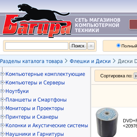
СЕТЬ МАГАЗИНОВ
КОМПЬЮТЕРНОЙ
ТЕХНИКИ
Полный


Разделы каталога товара
Флешки и Диски
Диски 
Компьютерные комплектующие
Сортировка по:
Материнские платы
Компьютеры и Серверы
Процессоры
Материнские платы s.1200
Системные блоки
Ноутбуки
Оперативная память
Материнские платы s.1700
Процессоры INTEL s.1151
Миникомпьютеры
Ноутбуки 13" - 14"
Планшеты и Смартфоны
Видеокарты
Материнские платы s.AM4
Процессоры INTEL s.1200
Модули памяти DDR 5
Серверы и серверные платформы
Ноутбуки 15" - 16"
Винчестеры HDD и SSD
Планшеты
Материнские платы s.AM5
Процессоры INTEL s.1700
Видеокарты GEFORCE
Мониторы и Проекторы
Всё для серверов
Сумки для ноутбуков
Приводы DVD и BLU-RAY
Карты microSD
Материнские платы серверные
Процессоры INTEL s.1851
Видеокарты RADEON
Накопители SSD SATA
Кронштейны для мониторов
Материнские платы серверные
Принтеры и Сканеры
Рюкзаки для ноутбуков
Блоки питания
Зарядки для гаджетов
Батарейки "Таблетки"
Процессоры INTEL XEON
Видеокарты профессиональные
Накопители SSD M.2
Приводы DVD внешние
Кронштейны для телевизоров
Процессоры INTEL XEON
DVD+R 
Блоки питания для ноутбуков
МФУ лазерные и копиры
Колонки и Акустические системы
Компьютерные корпуса
Защитные плёнки и стёкла
Кабели питания 5V-12V
Процессоры AMD s.AM4
Устройства видеозахвата
Накопители SSD внешние
Кабели питания 5V-12V
Блоки питания ATX 300-380Вт
<2097
Чистящие средства
Процессоры AMD EPYC
Шасси в ноутбук для SSD/HDD
МФУ струйные
Шкафы и стойки
Аксессуары для гаджетов
Колонки 2.0
Процессоры AMD s.AM5
Кабели питания 5V-12V
Накопители SSD серверные
Блоки питания ATX 400-480Вт
Корпуса Big и Midi
Наушники и Гарнитуры
Видеокарты профессиональные
Аксессуары для ноутбуков
Принтеры лазерные черно-белые