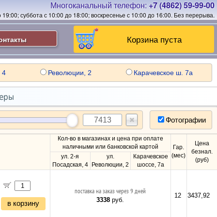
Многоканальный телефон:
+7 (4862) 59-99-00
19:00; суббота с 10:00 до 18:00; воскресенье с 10:00 до 16:00.
Без перерыва.
Корзина пуста
онтакты
 4
Революции, 2
Карачевское ш. 7а
перы
Фотографии
Кол-во в магазинах и цена при оплате
Цена
наличными или банковской картой
Гар.
безнал.
(мес)
ул. 2-я
ул.
Карачевское
(руб)
Посадская, 4
Революции, 2
шоссе, 7а
поставка на заказ через 9 дней
12
3437,92
3338
руб.
в корзину