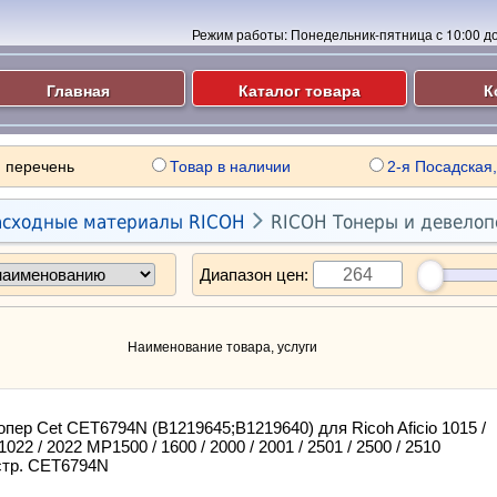
Режим работы:
Понедельник-пятница с 10:00 до 
Главная
Каталог товара
К
 перечень
Товар в наличии
2-я Посадская,

асходные материалы RICOH
RICOH Тонеры и девело
Диапазон цен:
Наименование товара, услуги
пер Cet CET6794N (B1219645;B1219640) для Ricoh Aficio 1015 /
1022 / 2022 MP1500 / 1600 / 2000 / 2001 / 2501 / 2500 / 2510
стр. CET6794N