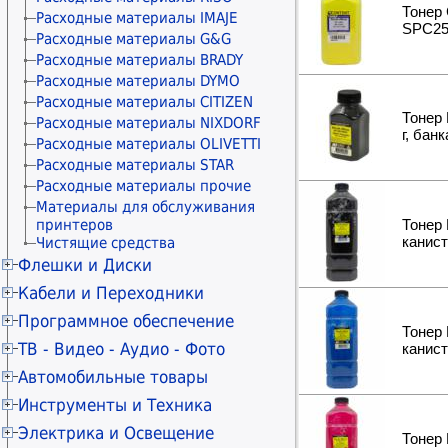
Материалы для обслуживания
Коннекторы и колпачки
Тонер 
Расходные материалы IMAJE
принтеров
Модули и адаптеры
SPC25
Расходные материалы G&G
Keystone/Mosaic/Mini-Com
Расходные материалы BRADY
Патч-панели
Расходные материалы DYMO
Розетки сетевые внешние
Расходные материалы CITIZEN
Розетки сетевые
Тонер 
Расходные материалы NIXDORF
Рамки и монтажные элементы
г, бан
Расходные материалы OLIVETTI
Крепления для сетевого
Расходные материалы STAR
оборудования
Расходные материалы прочие
Кабельные каналы
Материалы для обслуживания
Гофры и металлорукава
принтеров
Тонер 
Органайзеры для кабелей
канист
Чистящие средства
Стяжки для кабелей
Флешки и Диски
Маркеры сетевые
Карты SD
Кабели и Переходники
Карты microSD
Кабели USB
Программное обеспечение
Карты Compact Flash
Тонер 
Удлинители USB
Антивирусы KASPERSKY
ТВ - Видео - Аудио - Фото
Картридеры внешние
канист
Разветвители USB
Антивирусы ESET NOD32
Флешки USB 4ГБ
Телевизоры 20" - 29"
Автомобильные товары
Кабели micro USB
Антивирусы Dr.WEB
Флешки USB 8ГБ
Телевизоры 30" - 39"
Кабели mini USB
Автовидеорегистраторы
Инструменты и Техника
Microsoft Windows
Флешки USB 16ГБ
Телевизоры 40" - 49"
Кабели USB Type-C
Карты microSD
Microsoft Office
Перфораторы
Электрика и Освещение
Флешки USB 32ГБ
Телевизоры 50" - 59"
Конвертеры USB Type-C
GPS навигаторы
Тонер 
Microsoft Server
Дрели и миксеры строительные