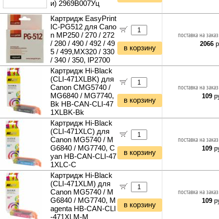
и) 2969B007Уц
Картридж EasyPrint
IC-PG512 для Cano
n MP250 / 270 / 272
поставка на заказ
/ 280 / 490 / 492 / 49
2066
р
в корзину
5 / 499,MX320 / 330
/ 340 / 350, IP2700
Картридж Hi-Black
(CLI-471XLBK) для
Canon CMG5740 /
поставка на заказ
MG6840 / MG7740,
109
ру
в корзину
Bk HB-CAN-CLI-47
1XLBK-Bk
Картридж Hi-Black
(CLI-471XLC) для
Canon MG5740 / M
поставка на заказ
G6840 / MG7740, C
109
ру
в корзину
yan HB-CAN-CLI-47
1XLC-C
Картридж Hi-Black
(CLI-471XLM) для
Canon MG5740 / M
поставка на заказ
G6840 / MG7740, M
109
ру
в корзину
agenta HB-CAN-CLI
-471XLM-M