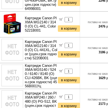
GI-450PGBK, BK (у
2246
р
в корзину
цен.срок годности)
Хранение инструментов
6499B001
Удлинители силовые
Фонари и мобильные светильники
Картридж Canon PI
Мультитулы и ножи
XMA MG2140 / 314
поставка на заказ
Инструменты и техника прочее
0 (O) CL-441, Color
2476
р
в корзину
5221B001
Картридж Canon PI
XMA MG2140 / 314
поставка на заказ
0 (O) CL-441XL, Col
3186
р
or (уцен.срок годно
в корзину
сти) 5220B001
Картридж Canon PI
XMA MG5140 / 524
0 / 6140 / 8140 (O)
поставка на заказ
CLI-426BK, BK (уце
1629
р
в корзину
н.срок годности) 45
56B001Уц
Картридж Canon PI
XMA MP240 / 260 /
поставка на заказ
480 (O) PG-512, BK
2173
р
(уцен.срок годност
в корзину