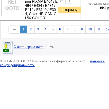
non PIXMA E404 / E
поставка на заказ
464 / E484 / E474 /
1542
р
E414 / E3140 / E30
в корзину
4, Color HB-CAN-C
L56-COLOR
1
2
3
4
5
6
7
8
9
10
11
1
Скачать прайс-лист
(~10 Мб)
© 2004-2026 ООО "Компьютерная фирма «Багира»"
политика
конфиденциальности