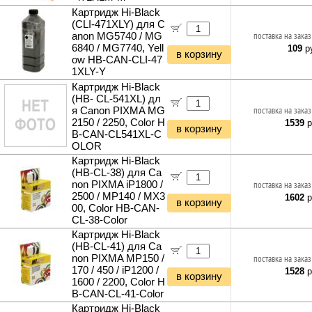
Картридж Hi-Black
(CLI-471XLY) для C
anon MG5740 / MG
поставка на заказ
6840 / MG7740, Yell
109
ру
в корзину
ow HB-CAN-CLI-47
1XLY-Y
Картридж Hi-Black
(HB- CL-541XL) дл
я Canon PIXMA MG
поставка на заказ
2150 / 2250, Color H
1539
р
в корзину
B-CAN-CL541XL-C
OLOR
Картридж Hi-Black
(HB-CL-38) для Ca
non PIXMA iP1800 /
поставка на заказ
2500 / MP140 / MX3
1602
р
в корзину
00, Color HB-CAN-
CL-38-Color
Картридж Hi-Black
(HB-CL-41) для Ca
non PIXMA MP150 /
поставка на заказ
170 / 450 / iP1200 /
1528
р
в корзину
1600 / 2200, Color H
B-CAN-CL-41-Color
Картридж Hi-Black