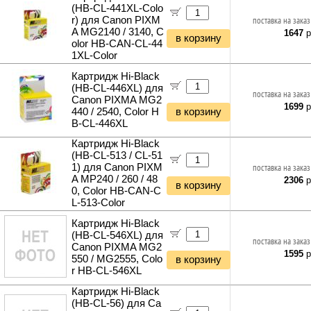
(HB-CL-441XL-Colo
r) для Canon PIXM
поставка на заказ
A MG2140 / 3140, C
1647
р
в корзину
olor HB-CAN-CL-44
1XL-Color
Картридж Hi-Black
(HB-CL-446XL) для
поставка на заказ
Canon PIXMA MG2
1699
р
440 / 2540, Color H
в корзину
B-CL-446XL
Картридж Hi-Black
(HB-CL-513 / CL-51
1) для Canon PIXM
поставка на заказ
A MP240 / 260 / 48
2306
р
в корзину
0, Color HB-CAN-C
L-513-Color
Картридж Hi-Black
(HB-CL-546XL) для
поставка на заказ
Canon PIXMA MG2
1595
р
550 / MG2555, Colo
в корзину
r HB-CL-546XL
Картридж Hi-Black
(HB-CL-56) для Ca