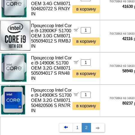
поставка на заказ
OEM 3.4G CM8071
41630
р
504820722 S RN3Y
в корзину
IN
Процессор Intel Cor
e i9-13900KF S1700
поставка на заказ
OEM 3.0G CM8071
42116
р
505094012 S RMBJ
в корзину
IN
Процессор Intel Cor
e i9-14900K S1700
поставка на заказ
OEM 3.2G CM8071
58940
р
505094017 S RN48
в корзину
IN
Процессор Intel Cor
e i9-14900KS S1700
поставка на заказ
OEM 3.2G CM8071
80237
р
504820506 S RN7R
в корзину
IN
1
2