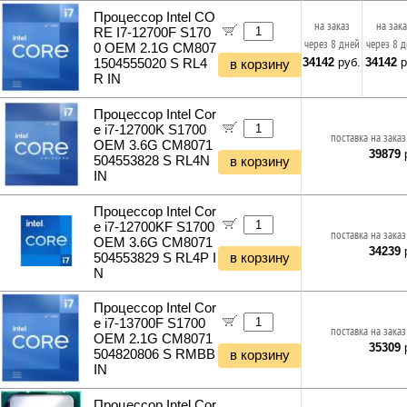
Планки и панели портов
Отбойные молотки
Процессор Intel CO
Органайзеры для кабелей
на заказ
на зак
Вибротехника
RE I7-12700F S170
Стяжки для кабелей
через 8 дней
через 8 
0 OEM 2.1G CM807
Бетономешалки
Кабели и переходники прочие
34142
руб.
34142
р
1504555020 S RL4
в корзину
Садовые инструменты
R IN
Наборы инструментов
Хранение инструментов
Процессор Intel Cor
Удлинители силовые
e i7-12700K S1700
поставка на заказ
Фонари и мобильные светильники
OEM 3.6G CM8071
39879
р
504553828 S RL4N
в корзину
Мультитулы и ножи
IN
Инструменты и техника прочее
Процессор Intel Cor
e i7-12700KF S1700
поставка на заказ
OEM 3.6G CM8071
34239
р
504553829 S RL4P I
в корзину
N
Процессор Intel Cor
e i7-13700F S1700
поставка на заказ
OEM 2.1G CM8071
35309
р
504820806 S RMBB
в корзину
IN
Процессор Intel Cor