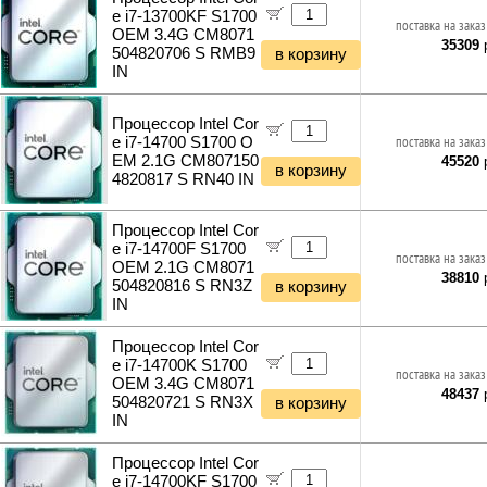
e i7-13700KF S1700
поставка на заказ
OEM 3.4G CM8071
35309
р
504820706 S RMB9
в корзину
IN
Процессор Intel Cor
e i7-14700 S1700 O
поставка на заказ
EM 2.1G CM807150
45520
р
в корзину
4820817 S RN40 IN
Процессор Intel Cor
e i7-14700F S1700
поставка на заказ
OEM 2.1G CM8071
38810
р
504820816 S RN3Z
в корзину
IN
Процессор Intel Cor
e i7-14700K S1700
поставка на заказ
OEM 3.4G CM8071
48437
р
504820721 S RN3X
в корзину
IN
Процессор Intel Cor
e i7-14700KF S1700