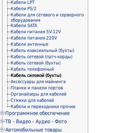
Расходные материалы STAR
Коннекторы и колпачки
Кабели LPT
Расходные материалы прочие
Модули и адаптеры
Кабели PS/2
Материалы для обслуживания
Keystone/Mosaic/Mini-Com
Кабели для сетевого и серверного
принтеров
оборудования
Патч-панели
Чистящие средства
Кабели SATA
Розетки сетевые внешние
Кабели питания 5V-12V
Розетки сетевые
Кабели питания 220V
Рамки и монтажные элементы
Кабели антенные
Крепления для сетевого
Кабель коаксиальный (бухты)
оборудования
Кабельные каналы
Кабель сетевой (патч-корды)
Гофры и металлорукава
Кабель сетевой (бухты)
Органайзеры для кабелей
Кабель телефонный
Стяжки для кабелей
Кабель силовой (бухты)
Маркеры сетевые
Аксессуары для майнинга
Планки и панели портов
Органайзеры для кабелей
Стяжки для кабелей
Кабели и переходники прочие
Программное обеспечение
Антивирусы KASPERSKY
ТВ - Видео - Аудио - Фото
Антивирусы ESET NOD32
Телевизоры 20" - 29"
Автомобильные товары
Антивирусы Dr.WEB