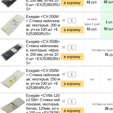
я, 200 мм, уп-ка 10
62
руб
62
руб.
в корзину
0 шт <EX253852RU
S>
Exegate <CV-200W
на заказ
> Стяжка нейлонов
1
шт
через 8 дней
ая, неоткрыв. 200 м
53
руб
53
руб.
м, уп-ка 100 шт <E
в корзину
X253850RUS>
Exegate <CV-250B>
Стяжка нейлонова
я, неоткрыв. чёрна
поставка на заказ
я, 250 мм, уп-ка 10
91
ру
в корзину
0 шт <EX253853RU
S>
Exegate <CV-250W
> Стяжка нейлонов
ая, неоткрыв. 250 м
нет
нет
м, уп-ка 100 шт <E
в корзину
X253854RUS>
Exegate <CV66-120
x2.5W> Стяжка ней
лоновая, неоткрыв.
поставка на заказ
белая, 120мм, уп-к
26
ру
в корзину
а 100 шт <EX29290