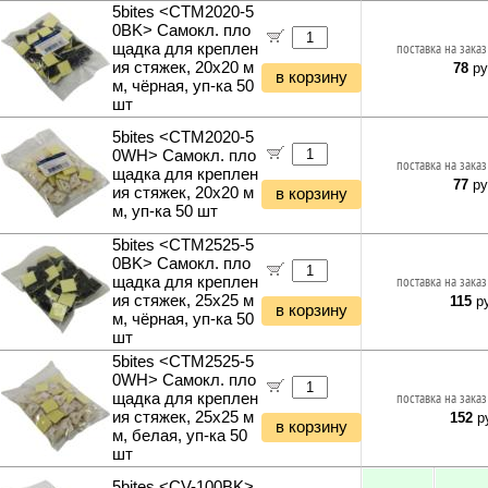
5bites <CTM2020-5
0BK> Самокл. пло
щадка для креплен
поставка на заказ
ия стяжек, 20х20 м
78
ру
в корзину
м, чёрная, уп-ка 50
шт
5bites <CTM2020-5
0WH> Самокл. пло
поставка на заказ
щадка для креплен
77
ру
ия стяжек, 20х20 м
в корзину
м, уп-ка 50 шт
5bites <CTM2525-5
0BK> Самокл. пло
щадка для креплен
поставка на заказ
ия стяжек, 25х25 м
115
ру
в корзину
м, чёрная, уп-ка 50
шт
5bites <CTM2525-5
0WH> Самокл. пло
щадка для креплен
поставка на заказ
ия стяжек, 25х25 м
152
ру
в корзину
м, белая, уп-ка 50
шт
5bites <CV-100BK>