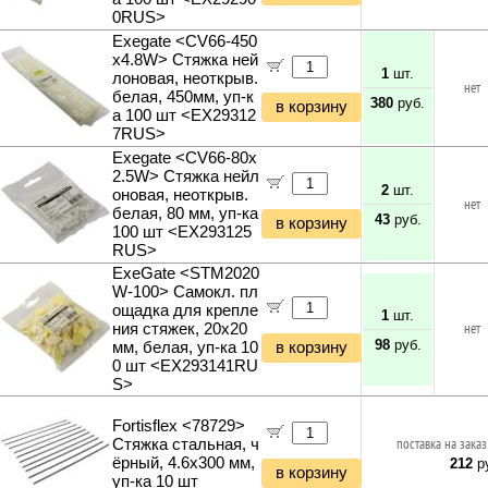
0RUS>
Exegate <CV66-450
x4.8W> Стяжка ней
1
шт.
лоновая, неоткрыв.
нет
белая, 450мм, уп-к
380
руб.
в корзину
а 100 шт <EX29312
7RUS>
Exegate <CV66-80x
2.5W> Стяжка нейл
2
шт.
оновая, неоткрыв.
нет
белая, 80 мм, уп-ка
43
руб.
в корзину
100 шт <EX293125
RUS>
ExeGate <STM2020
W-100> Самокл. пл
ощадка для крепле
1
шт.
ния стяжек, 20х20
нет
98
руб.
мм, белая, уп-ка 10
в корзину
0 шт <EX293141RU
S>
Fortisflex <78729>
Стяжка стальная, ч
поставка на заказ
ёрный, 4.6x300 мм,
212
ру
в корзину
уп-ка 10 шт