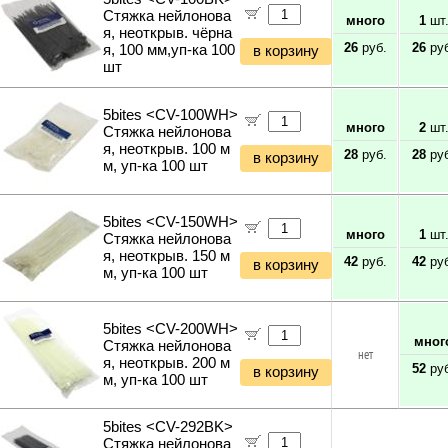
Стяжка нейлонова
много
1
шт
я, неоткрыв. чёрна
26
руб.
26
руб
я, 100 мм,уп-ка 100
в корзину
шт
5bites <CV-100WH>
много
2
шт
Стяжка нейлонова
я, неоткрыв. 100 м
28
руб.
28
руб
в корзину
м, уп-ка 100 шт
5bites <CV-150WH>
много
1
шт
Стяжка нейлонова
я, неоткрыв. 150 м
42
руб.
42
руб
в корзину
м, уп-ка 100 шт
5bites <CV-200WH>
мног
Стяжка нейлонова
нет
я, неоткрыв. 200 м
52
руб
в корзину
м, уп-ка 100 шт
5bites <CV-292BK>
Стяжка нейлонова