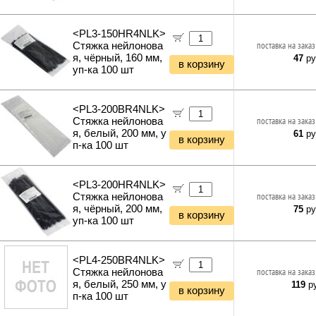
Гирлянды и гибкий неон
Отбойные молотки
Вибротехника
<PL3-150HR4NLK>
Бетономешалки
Стяжка нейлонова
поставка на заказ
я, чёрный, 160 мм,
Садовые инструменты
47
ру
в корзину
уп-ка 100 шт
Наборы инструментов
Хранение инструментов
Удлинители силовые
<PL3-200BR4NLK>
Фонари и мобильные светильники
Стяжка нейлонова
поставка на заказ
Мультитулы и ножи
я, белый, 200 мм, у
61
ру
в корзину
п-ка 100 шт
Инструменты и техника прочее
<PL3-200HR4NLK>
Стяжка нейлонова
поставка на заказ
я, чёрный, 200 мм,
75
ру
в корзину
уп-ка 100 шт
<PL4-250BR4NLK>
Стяжка нейлонова
поставка на заказ
я, белый, 250 мм, у
119
ру
в корзину
п-ка 100 шт