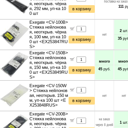
поставка на заказ
я, неоткрыв. чёрна
111
ру
я, 292 мм, уп-ка 10
в корзину
0 шт
Exegate <CV-100B>
Стяжка нейлонова
2
шт
я, неоткрыв. чёрна
нет
я, 100 мм, уп-ка 10
35
руб
в корзину
0 шт <EX253847RU
S>
Exegate <CV-150B>
Стяжка нейлонова
много
мног
я, неоткрыв. чёрна
я, 150 мм, уп-ка 10
45
руб.
45
руб
в корзину
0 шт <EX253849RU
S>
Exegate <CV-150W
> Стяжка нейлонов
ая, неоткрыв. 150 м
нет
нет
м, уп-ка 100 шт <E
в корзину
X253848RUS>
Exegate <CV-200B>
Стяжка нейлонова
на заказ
1
шт
я, неоткрыв. чёрна
через 8 дней