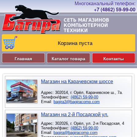
+7 (4862) 59-99-00
СЕТЬ МАГАЗИНОВ
КОМПЬЮТЕРНОЙ
ТЕХНИКИ
Корзина пуста
Главная
Каталог товара
Контакты
Магазин на Карачевском шоссе
Адрес: 302014, г. Орёл, Карачевское ш., 7а.
Телефон/факс:
(4862)
59-99-00
Email:
bagira3@bagiracomp.com
Магазин на 2-й Посадской ул.
Адрес: 302026, г. Орёл, ул. 2-я Посадская, 4
Телефон/факс:
(4862) 59-99-00
Email:
bagira@bagiracomp.com