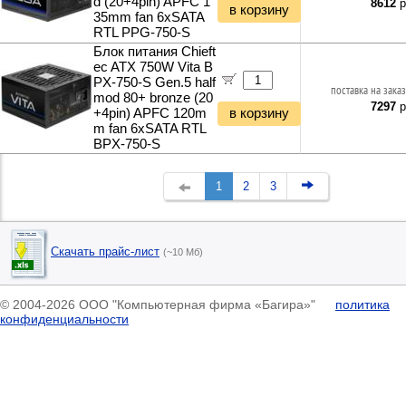
d (20+4pin) APFC 1
8612
р
в корзину
35mm fan 6xSATA
RTL PPG-750-S
Блок питания Chieft
ec ATX 750W Vita B
PX-750-S Gen.5 half
поставка на заказ
mod 80+ bronze (20
7297
р
+4pin) APFC 120m
в корзину
m fan 6xSATA RTL
BPX-750-S
1
2
3
Скачать прайс-лист
(~10 Мб)
© 2004-2026 ООО "Компьютерная фирма «Багира»"
политика
конфиденциальности