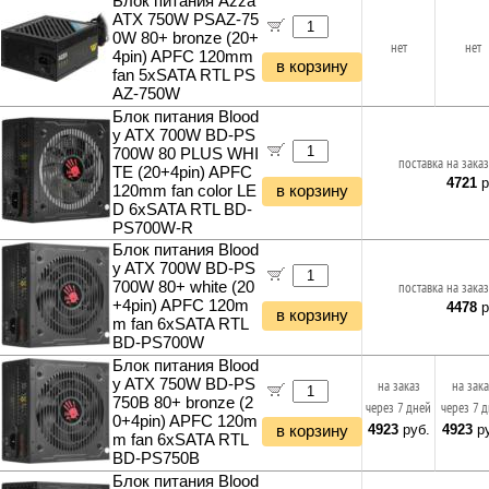
Блок питания Azza
ATX 750W PSAZ-75
0W 80+ bronze (20+
нет
нет
4pin) APFC 120mm
в корзину
fan 5xSATA RTL PS
AZ-750W
Блок питания Blood
y ATX 700W BD-PS
700W 80 PLUS WHI
поставка на заказ
TE (20+4pin) APFC
4721
р
120mm fan color LE
в корзину
D 6xSATA RTL BD-
PS700W-R
Блок питания Blood
y ATX 700W BD-PS
700W 80+ white (20
поставка на заказ
+4pin) APFC 120m
4478
р
в корзину
m fan 6xSATA RTL
BD-PS700W
Блок питания Blood
y ATX 750W BD-PS
на заказ
на зак
750B 80+ bronze (2
через 7 дней
через 7 
0+4pin) APFC 120m
4923
руб.
4923
ру
в корзину
m fan 6xSATA RTL
BD-PS750B
Блок питания Blood