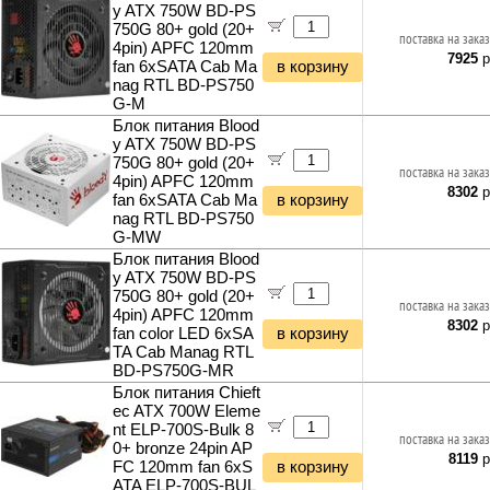
y ATX 750W BD-PS
750G 80+ gold (20+
поставка на заказ
4pin) APFC 120mm
7925
р
fan 6xSATA Cab Ma
в корзину
nag RTL BD-PS750
G-M
Блок питания Blood
y ATX 750W BD-PS
750G 80+ gold (20+
поставка на заказ
4pin) APFC 120mm
8302
р
fan 6xSATA Cab Ma
в корзину
nag RTL BD-PS750
G-MW
Блок питания Blood
y ATX 750W BD-PS
750G 80+ gold (20+
поставка на заказ
4pin) APFC 120mm
8302
р
fan color LED 6xSA
в корзину
TA Cab Manag RTL
BD-PS750G-MR
Блок питания Chieft
ec ATX 700W Eleme
nt ELP-700S-Bulk 8
поставка на заказ
0+ bronze 24pin AP
8119
р
FC 120mm fan 6xS
в корзину
ATA ELP-700S-BUL