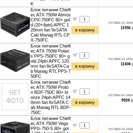
K
Блок питания Chieft
ec ATX 750W Atmos
CPX-750FC 80+ gol
поставка на заказ
d (20+4pin) APFC 1
11956
р
20mm fan 9xSATA
в корзину
Cab Manag RTL CP
X-750FC
Блок питания Chieft
ec ATX 750W Polari
s PPS-750FC 80+ g
поставка на заказ
old 24pin APFC 120
11408
р
mm fan 8xSATA Ca
в корзину
b Manag RTL PPS-7
50FC
Блок питания Chieft
ec ATX 750W Proto
n BDF-750C 80+ br
поставка на заказ
onze 24pin APFC 14
9928
р
0mm fan 6xSATA C
в корзину
ab Manag RTL BDF-
750C
Блок питания Chieft
ec ATX 750W Vega
PPG-750-S 80+ gol
поставка на заказ