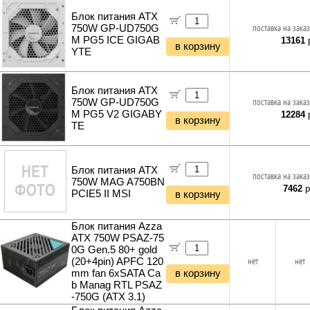
Фонари и мобильные светильники
Блок питания ATX
Мультитулы и ножи
750W GP-UD750G
поставка на заказ
Инструменты и техника прочее
M PG5 ICE GIGAB
13161
р
в корзину
YTE
Блок питания ATX
750W GP-UD750G
поставка на заказ
M PG5 V2 GIGABY
12284
р
в корзину
TE
Блок питания ATX
поставка на заказ
750W MAG A750BN
7462
р
PCIE5 II MSI
в корзину
Блок питания Azza
ATX 750W PSAZ-75
0G Gen.5 80+ gold
(20+4pin) APFC 120
нет
нет
mm fan 6xSATA Ca
в корзину
b Manag RTL PSAZ
-750G (ATX 3.1)