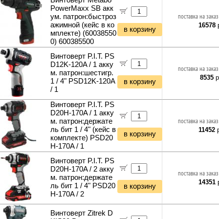
Винтоверт Metabo
PowerMaxx SB акк
ум. патрон:быстроз
поставка на заказ
ажимной (кейс в ко
16578
р
в корзину
мплекте) (60038550
0) 600385500
Винтоверт P.I.T. PS
D12K-120A / 1 акку
поставка на заказ
м. патрон:шестигр.
8535
р
1 / 4" PSD12K-120A
в корзину
/ 1
Винтоверт P.I.T. PS
D20H-170A / 1 акку
м. патрон:держате
поставка на заказ
ль бит 1 / 4" (кейс в
11452
р
в корзину
комплекте) PSD20
H-170A / 1
Винтоверт P.I.T. PS
D20H-170A / 2 акку
поставка на заказ
м. патрон:держате
14351
р
ль бит 1 / 4" PSD20
в корзину
H-170A / 2
Винтоверт Zitrek D