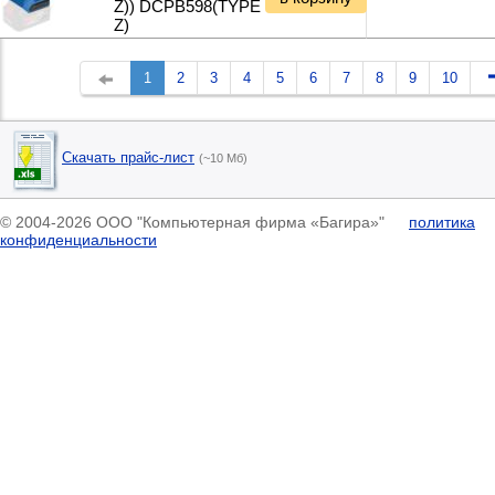
Z)) DCPB598(TYPE
Z)
1
2
3
4
5
6
7
8
9
10
Скачать прайс-лист
(~10 Мб)
© 2004-2026 ООО "Компьютерная фирма «Багира»"
политика
конфиденциальности