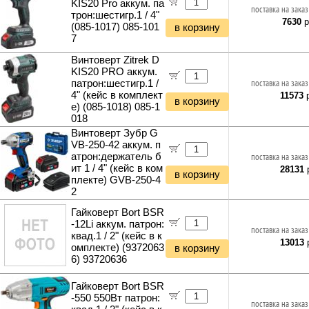
KIS20 Pro аккум. па
поставка на заказ
трон:шестигр.1 / 4"
7630
р
(085-1017) 085-101
в корзину
7
Винтоверт Zitrek D
KIS20 PRO аккум.
патрон:шестигр.1 /
поставка на заказ
4" (кейс в комплект
11573
р
в корзину
е) (085-1018) 085-1
018
Винтоверт Зубр G
VB-250-42 аккум. п
атрон:держатель б
поставка на заказ
ит 1 / 4" (кейс в ком
28131
р
в корзину
плекте) GVB-250-4
2
Гайковерт Bort BSR
-12Li аккум. патрон:
поставка на заказ
квад.1 / 2" (кейс в к
13013
р
омплекте) (9372063
в корзину
6) 93720636
Гайковерт Bort BSR
-550 550Вт патрон:
поставка на заказ