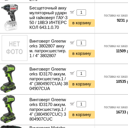
Бесщеточный акку
муляторный ударн
поставка на заказ
ый гайковерт ГАУ-3
9231
р
50 / 18ВЭ ИНТЕРС
в корзину
КОЛ 643.1.0.70
Винтоверт Greenw
orks 3802807 акку
поставка на заказ
м. патрон:шестигр.
11509
р
в корзину
1 / 4" 3802807
Винтоверт Greenw
orks ID3170 аккум.
поставка на заказ
патрон:шестигр.1 /
10535
р
4" (3804907CUA) 38
в корзину
04907CUA
Винтоверт Greenw
orks ID3170 аккум.
поставка на заказ
патрон:шестигр.1 /
16733
р
4" (3804907CUC) 3
в корзину
804907CUC