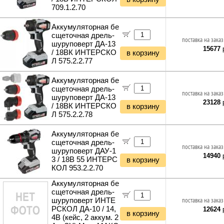
709.1.2.70
Инструменты и техника прочее
Электрика и Освещение
Аккумуляторная бе
Выключатели и переключатели
Услуги и Подарки
сщеточная дрель-
поставка на заказ
Умные выключатели
шуруповерт ДА-13
Идеи для подарков
Уценённые товары
15677
р
Розетки силовые
/ 18ВК ИНТЕРСКО
в корзину
Подарочные карты
Уценка Корпуса и Блоки питания
Л 575.2.2.77
Умные розетки
Полезные мелочи и сувениры
Уценка Принтеры и Сканеры
Розетки сетевые
Курьерская доставка
Уценка Картриджи и Расходники
Аккумуляторная бе
Розетки телевизионные
сщеточная дрель-
Уценка Сетевое оборудование
поставка на заказ
Рамки и монтажные элементы
шуруповерт ДА-13
Уценка Электропитание
23128
р
Выключатели автоматические
/ 18ВК ИНТЕРСКО
в корзину
Уценка Клавиатуры и Мыши
Л 575.2.2.78
Выключатели дифф.тока
Уценка Колонки и Наушники
Реле
Уценка Рули и Джойстики
Аккумуляторная бе
Щиты распределительные
сщеточная дрель-
Уценка Компьютерная периферия
Кабель силовой (бухты)
поставка на заказ
шуруповерт ДАУ-1
Уценка Мультимедиа
14940
р
Вилки разборные
3 / 18В 55 ИНТЕРС
в корзину
Уценка Автоэлектроника
Кабельные каналы
КОЛ 953.2.2.70
Гофры и металлорукава
Аккумуляторная бе
Аксесcуары для электромонтажа
сщеточная дрель-
Мультиметры и измерители тока
шуруповерт ИНТЕ
поставка на заказ
РСКОЛ ДА-10 / 14,
Электрика прочее
12624
р
в корзину
4В (кейс, 2 аккум. 2
Светодиодные лампы E14