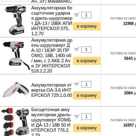
Ач, ЗУ) МиниМАКС
Светодиодные лампы E27
Аккумуляторная бе
Светодиодные лампы E40
сщеточная ударна
Светодиодные лампы GU4
я дрель-шуруповер
поставка на заказ
Светодиодные лампы GU5.3
т ДА-13 / 18ВК АПИ
11988
р
в корзину
ИНТЕРСКОЛ 575.
Светодиодные лампы GU10
1.2.70
Светодиодные лампы GX53
Аккумуляторная др
Светодиодные лампы G4
ель-шуруповерт Д
Светодиодные лампы G13
А-10 / 18ЭР 35 ПР
поставка на заказ
Умные лампы и светильники
ОМО, 18В, 1400 об
5643
р
/ мин, с 2 АКБ 2 Ач
в корзину
Светодиодные светильники
и ЗУ ИНТЕРСКОЛ
Светодиодные ленты
518.2.2.20
Блоки питания для светодиодных лент
Светодиодные прожекторы
Аккумуляторная от
Фитосветильники и фитолампы
поставка на заказ
вертка ОА-3.6 ИНТ
Светильники настольные
2084
р
ЕРСКОЛ 729.1.0.00
в корзину
Фонари и мобильные светильники
Ночники и декоративные светильники
Бесщеточная акку
Гирлянды и гибкий неон
муляторная дрель-
шуруповерт КОМБ
поставка на заказ
И ДА-13 / 18В 50 И
16957
р
в корзину
НТЕРСКОЛ 776.2.
2.79