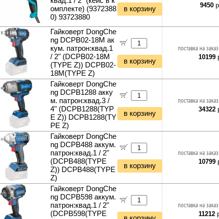
квад.1 / 2" (кейс в к
9450
р
омплекте) (9372388
в корзину
0) 93723880
Гайковерт DongChe
ng DCPB02-18M ак
кум. патрон:квад.1
поставка на заказ
/ 2" (DCPB02-18M
10199
р
в корзину
(TYPE Z)) DCPB02-
18M(TYPE Z)
Гайковерт DongChe
ng DCPB1288 акку
м. патрон:квад.3 /
поставка на заказ
4" (DCPB1288(TYP
34322
р
в корзину
E Z)) DCPB1288(TY
PE Z)
Гайковерт DongChe
ng DCPB488 аккум.
патрон:квад.1 / 2"
поставка на заказ
(DCPB488(TYPE
10799
р
в корзину
Z)) DCPB488(TYPE
Z)
Гайковерт DongChe
ng DCPB598 аккум.
патрон:квад.1 / 2"
поставка на заказ
(DCPB598(TYPE
11212
р
в корзину