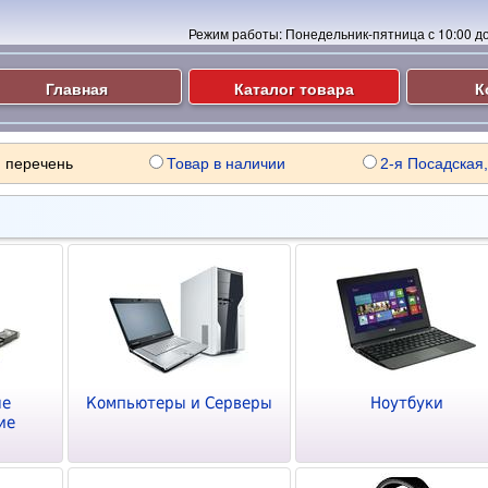
Режим работы:
Понедельник-пятница с 10:00 до 
Главная
Каталог товара
К
 перечень
Товар в наличии
2-я Посадская,
ые
Компьютеры и Серверы
Ноутбуки
ие