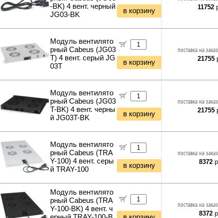
-BK) 4 вент. черный
11752
р
в корзину
JG03-BK
Модуль вентилято
рный Cabeus (JG03
поставка на заказ
T) 4 вент. серый JG
21755
р
в корзину
03T
Модуль вентилято
рный Cabeus (JG03
поставка на заказ
T-BK) 4 вент. черны
21755
р
в корзину
й JG03T-BK
Модуль вентилято
рный Cabeus (TRA
поставка на заказ
Y-100) 4 вент. серы
8372
р
в корзину
й TRAY-100
Модуль вентилято
рный Cabeus (TRA
поставка на заказ
Y-100-BK) 4 вент. ч
8372
р
ерный TRAY-100-B
в корзину