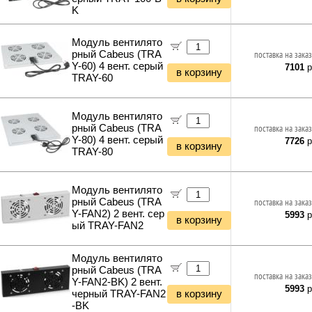
K
Модуль вентилято
рный Cabeus (TRA
поставка на заказ
Y-60) 4 вент. серый
7101
р
в корзину
TRAY-60
Модуль вентилято
рный Cabeus (TRA
поставка на заказ
Y-80) 4 вент. серый
7726
р
в корзину
TRAY-80
Модуль вентилято
рный Cabeus (TRA
поставка на заказ
Y-FAN2) 2 вент. сер
5993
р
в корзину
ый TRAY-FAN2
Модуль вентилято
рный Cabeus (TRA
поставка на заказ
Y-FAN2-BK) 2 вент.
5993
р
черный TRAY-FAN2
в корзину
-BK