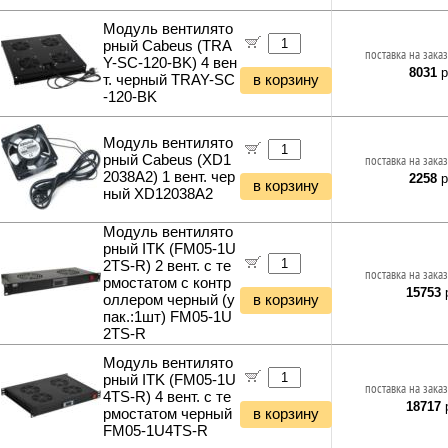
Модуль вентилято
рный Cabeus (TRA
поставка на заказ
Y-SC-120-BK) 4 вен
8031
р
т. черный TRAY-SC
в корзину
-120-BK
Модуль вентилято
рный Cabeus (XD1
поставка на заказ
2038A2) 1 вент. чер
2258
р
в корзину
ный XD12038A2
Модуль вентилято
рный ITK (FM05-1U
2TS-R) 2 вент. с те
поставка на заказ
рмостатом с контр
15753
р
оллером черный (у
в корзину
пак.:1шт) FM05-1U
2TS-R
Модуль вентилято
рный ITK (FM05-1U
поставка на заказ
4TS-R) 4 вент. с те
18717
р
рмостатом черный
в корзину
FM05-1U4TS-R