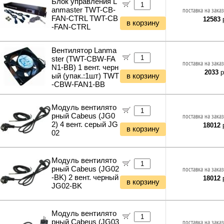
Блок управления L
anmaster TWT-CB-
поставка на заказ
FAN-CTRL TWT-CB
12583
р
в корзину
-FAN-CTRL
Вентилятор Lanma
ster (TWT-CBW-FA
поставка на заказ
N1-BB) 1 вент. черн
2033
р
ый (упак.:1шт) TWT
в корзину
-CBW-FAN1-BB
Модуль вентилято
рный Cabeus (JG0
поставка на заказ
2) 4 вент. серый JG
18012
р
в корзину
02
Модуль вентилято
рный Cabeus (JG02
поставка на заказ
-BK) 2 вент. черный
18012
р
в корзину
JG02-BK
Модуль вентилято
рный Cabeus (JG03
поставка на заказ