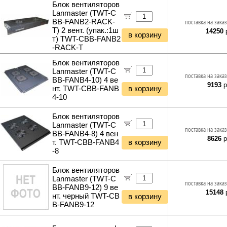
Кабель силовой (бухты)
Блок вентиляторов
Снегоуборщики и подметальщики
Ночники и декоративные светильники
Lanmaster (TWT-C
Аксессуары для майнинга
Мотобуры
Гирлянды и гибкий неон
BB-FANB2-RACK-
поставка на заказ
Планки и панели портов
Отбойные молотки
T) 2 вент. (упак.:1ш
14250
р
Органайзеры для кабелей
в корзину
Вибротехника
т) TWT-CBB-FANB2
Стяжки для кабелей
-RACK-T
Бетономешалки
Кабели и переходники прочие
Садовые инструменты
Блок вентиляторов
Наборы инструментов
Lanmaster (TWT-C
поставка на заказ
BB-FANB4-10) 4 ве
Хранение инструментов
9193
р
нт. TWT-CBB-FANB
в корзину
Удлинители силовые
4-10
Фонари и мобильные светильники
Мультитулы и ножи
Блок вентиляторов
Инструменты и техника прочее
Lanmaster (TWT-C
поставка на заказ
BB-FANB4-8) 4 вен
8626
р
т. TWT-CBB-FANB4
в корзину
-8
Блок вентиляторов
Lanmaster (TWT-C
поставка на заказ
BB-FANB9-12) 9 ве
15148
р
нт. черный TWT-CB
в корзину
B-FANB9-12