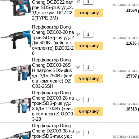
Cheng DCZC22 пат
поставка на заказ
рон:SDS-plus уд.:2.
31564
р
1Дж аккум. DCZC2
в корзину
2(TYPE BM)
Перфоратор Dong
Cheng DZC02-20 па
трон:SDS-plus уд.:2
поставка на заказ
Дж 500Вт (кейс в к
11636
р
в корзину
омплекте) DZC02-2
0
Перфоратор Dong
Cheng DZC03-26S
H патрон:SDS-plus
поставка на заказ
уд.:3Дж 750Вт (кей
15797
р
в корзину
с в комплекте) DZ
C03-26SH
Перфоратор Dong
Cheng DZC03-28 па
трон:SDS-plus уд.:
поставка на заказ
3.6Дж 1100Вт (кейс
18313
р
в корзину
в комплекте) DZC0
3-28
Перфоратор Dong
Cheng DZC03-38 па
трон:SDS-max уд.:
поставка на заказ