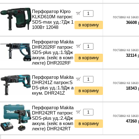
Перфоратор Klpro
KLKD610M патрон:
поставка на заказ
SDS-max уд.:7Дж 1
36608
р
в корзину
100Вт 12048
Перфоратор Makita
DHR202RF патрон:
поставка на заказ
SDS-plus уд.:1.9Дж
32114
р
аккум. (кейс в комп
в корзину
лекте) DHR202RF
Перфоратор Makita
DHR241Z патрон:S
поставка на заказ
DS-plus уд.:1.9Дж а
18343
р
в корзину
ккум. DHR241Z
Перфоратор Makita
DHR242RT патрон:
поставка на заказ
SDS-plus уд.:2.4Дж
47260
р
аккум. (кейс в комп
в корзину
лекте) DHR242RT