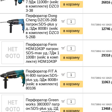
7.9Дж 1100Вт (кейс
26816
р
в корзину
в комплекте) DZC0
3-38
Перфоратор Dong
Cheng DZC05-26B
патрон:SDS-plus у
поставка на заказ
д.:3Дж 800Вт (кейс
12746
р
в корзину
в комплекте) DZC0
5-26B
Перфоратор Ferm
HDM1043P патрон:
поставка на заказ
SDS-max уд.:7Дж 1
29318
р
100Вт (кейс в комп
в корзину
лекте) HDM1043P
Перфоратор FIT A
H-800 патрон:SDS-
поставка на заказ
plus уд.:3Дж 800Вт
11063
р
(кейс в комплекте)
в корзину
80106
Перфоратор Green
works 3803007 патр
поставка на заказ
он:SDS-plus уд.:2Д
13468
р
в корзину