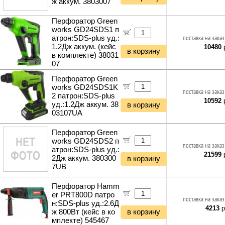
ж аккум. 3803007
Перфоратор Green
works GD24SDS1 п
атрон:SDS-plus уд.:
поставка на заказ
1.2Дж аккум. (кейс
10480
р
в корзину
в комплекте) 38031
07
Перфоратор Green
works GD24SDS1K
поставка на заказ
2 патрон:SDS-plus
10592
р
уд.:1.2Дж аккум. 38
в корзину
03107UA
Перфоратор Green
works GD24SDS2 п
поставка на заказ
атрон:SDS-plus уд.:
21599
р
2Дж аккум. 380300
в корзину
7UB
Перфоратор Hamm
er PRT800D патро
поставка на заказ
н:SDS-plus уд.:2.6Д
4213
р
ж 800Вт (кейс в ко
в корзину
мплекте) 545467