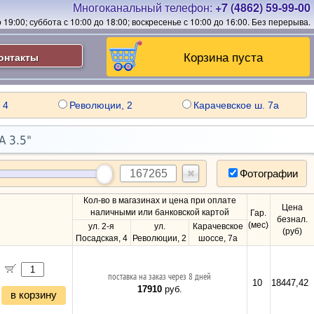
Многоканальный телефон:
+7 (4862) 59-99-00
19:00; суббота с 10:00 до 18:00; воскресенье с 10:00 до 16:00.
Без перерыва.
Корзина пуста
онтакты
 4
Революции, 2
Карачевское ш. 7а
 3.5"
Фотографии
Кол-во в магазинах и цена при оплате
Цена
наличными или банковской картой
Гар.
безнал.
(мес)
ул. 2-я
ул.
Карачевское
(руб)
Посадская, 4
Революции, 2
шоссе, 7а
поставка на заказ через 8 дней
10
18447,42
17910
руб.
в корзину