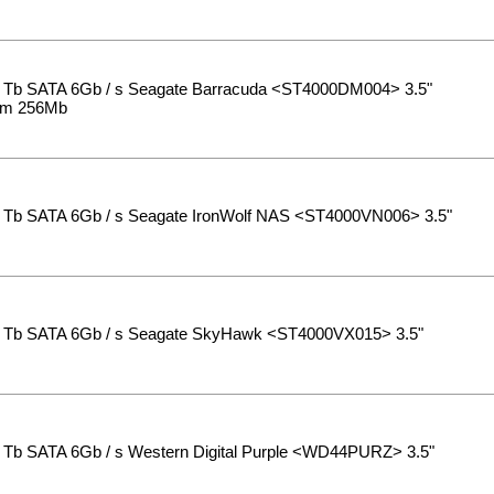
Tb SATA 6Gb / s Seagate Barracuda <ST4000DM004> 3.5"
pm 256Mb
Tb SATA 6Gb / s Seagate IronWolf NAS <ST4000VN006> 3.5"
Tb SATA 6Gb / s Seagate SkyHawk <ST4000VX015> 3.5"
Tb SATA 6Gb / s Western Digital Purple <WD44PURZ> 3.5"