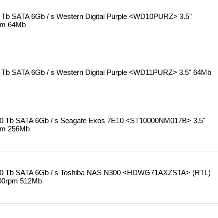
Tb SATA 6Gb / s Western Digital Purple <WD10PURZ> 3.5"
pm 64Mb
Tb SATA 6Gb / s Western Digital Purple <WD11PURZ> 3.5" 64Mb
 Tb SATA 6Gb / s Seagate Exos 7E10 <ST10000NM017B> 3.5"
pm 256Mb
0 Tb SATA 6Gb / s Toshiba NAS N300 <HDWG71AXZSTA> (RTL)
200rpm 512Mb