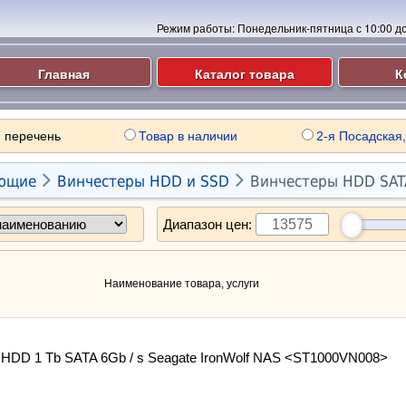
Режим работы:
Понедельник-пятница с 10:00 до 
Главная
Каталог товара
К
 перечень
Товар в наличии
2-я Посадская,


ющие
Винчестеры HDD и SSD
Винчестеры HDD SATA
Диапазон цен:
Наименование товара, услуги
HDD 1 Tb SATA 6Gb / s Seagate IronWolf NAS <ST1000VN008>