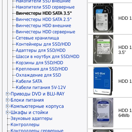
Планки и панели портов
Процессоры AMD s.AM5
Охлаждение серверное
Модули памяти SODIMM DDR 4
Аксессуары для майнинга
Накопители SSD внешние
Кабели питания 5V-12V
Процессоры AMD THREADRIPPER
Вентиляторные модули
Модули памяти SODIMM DDR 5
Устройства видеозахвата
Накопители SSD серверные
Аксессуары для материнских
Процессоры AMD EPYC
Вентиляторы под клеммы
Модули памяти серверные
Конвертеры DisplayPort
Винчестеры HDD SATA 3.5"
HDD 1 
плат
Аксессуары для вентиляторов
Охлаждение модулей памяти
Конвертеры DVI
Винчестеры HDD SATA 2.5"
Термопаста
Конвертеры HDMI
Винчестеры HDD внешние
Термопрокладки
Конвертеры VGA
Винчестеры HDD серверные
Разветвители HDMI
Сетевые хранилища
Разветвители VGA
Контейнеры для SSD/HDD
HDD 1 
Кабели питания 5V-12V
Адаптеры для SSD/HDD
3.5"
Шасси в ноутбук для SSD/HDD
Корзины для SSD/HDD
Крепления для SSD/HDD
Охлаждение для SSD
Кабели SATA
HDD 1 
Кабели питания 5V-12V
Приводы DVD и BLU-RAY
Блоки питания
Приводы DVD SATA
Компьютерные корпуса
Приводы DVD SATA Slim
Блоки питания ATX 300-380Вт
HDD 1 
Шкафы и стойки
Приводы DVD внешние
Блоки питания ATX 400-480Вт
Корпуса Big и Midi
64Mb
Звуковые адаптеры
Кабели SATA
Блоки питания ATX 500-580Вт
Корпуса Big и Midi (без БП)
Шкафы напольные
Контроллеры
Кабели питания 5V-12V
Блоки питания ATX 600-680Вт
Корпуса Mini и Micro
Шкафы настенные
Контроллеры серверные
Блоки питания ATX 700-780Вт
Корпуса Mini и Micro (без БП)
Стойки и стеллажи