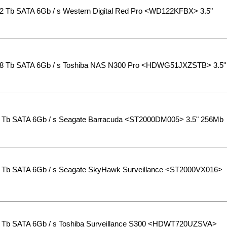
 Tb SATA 6Gb / s Western Digital Red Pro <WD122KFBX> 3.5"
8 Tb SATA 6Gb / s Toshiba NAS N300 Pro <HDWG51JXZSTB> 3.5"
Tb SATA 6Gb / s Seagate Barracuda <ST2000DM005> 3.5" 256Mb
Tb SATA 6Gb / s Seagate SkyHawk Surveillance <ST2000VX016>
Tb SATA 6Gb / s Toshiba Surveillance S300 <HDWT720UZSVA>