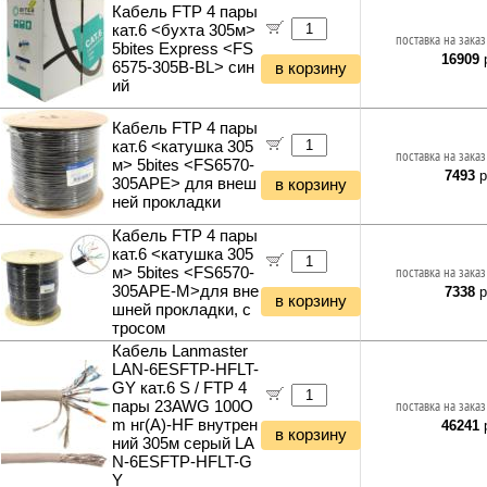
Кабель FTP 4 пары
кат.6 <бухта 305м>
поставка на заказ
5bites Express <FS
16909
р
6575-305B-BL> син
в корзину
ий
Кабель FTP 4 пары
кат.6 <катушка 305
поставка на заказ
м> 5bites <FS6570-
7493
р
305APE> для внеш
в корзину
ней прокладки
Кабель FTP 4 пары
кат.6 <катушка 305
м> 5bites <FS6570-
поставка на заказ
305APE-M>для вне
7338
р
в корзину
шней прокладки, с
тросом
Кабель Lanmaster
LAN-6ESFTP-HFLT-
GY кат.6 S / FTP 4
пары 23AWG 100O
поставка на заказ
m нг(А)-HF внутрен
46241
р
в корзину
ний 305м серый LA
N-6ESFTP-HFLT-G
Y