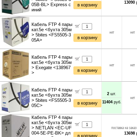
Удлинители силовые
13090
р
05B-BL> Express с
в корзину
Фонари и мобильные светильники
иний
Мультитулы и ножи
Инструменты и техника прочее
Кабель FTP 4 пары
кат.5e <бухта 305м
нет
нет
> 5bites <FS5505-3
в корзину
05A>
Кабель FTP 4 пары
кат.5e <бухта 305м
нет
нет
> Exegate <138967
в корзину
>
Кабель FTP 4 пары
2
шт.
кат.5e <бухта 305м
нет
> 5bites <FS5505-3
11404
руб.
в корзину
05C>
Кабель FTP 4 пары
кат.5e <бухта 305м
> NETLAN <EC-UF
поставка на заказ
004-5E-PE-BK> дл
13698
р
в корзину