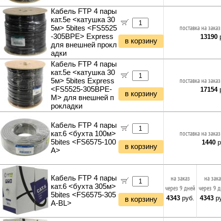
Кабель FTP 4 пары
кат.5e <катушка 30
5м> 5bites <FS5525
поставка на заказ
-305BPE> Express
13190
р
в корзину
для внешней прокл
адки
Кабель FTP 4 пары
кат.5e <катушка 30
5м> 5bites Express
поставка на заказ
<FS5525-305BPE-
17154
р
в корзину
M> для внешней п
рокладки
Кабель FTP 4 пары
кат.6 <бухта 100м>
поставка на заказ
5bites <FS6575-100
1440
р
в корзину
A>
Кабель FTP 4 пары
на заказ
на зак
кат.6 <бухта 305м>
через 9 дней
через 9 
5bites <FS6575-305
4343
руб.
4343
ру
в корзину
A-BL>