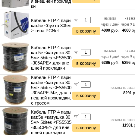
я внешней проклад
ки
на заказ
на зак
Кабель FTP 4 пары
через 9 дней
через 9 
кат.5e <бухта 305м
4000
руб.
4000
ру
> типа PCNet
в корзину
Кабель FTP 4 пары
на заказ
на зак
кат.5e <катушка 30
через 9 дней
через 9 
5м> 5bites <FS5500
6286
руб.
6286
ру
-305APE>,для вне
в корзину
шней прокладки
Кабель FTP 4 пары
кат.5e <катушка 30
5м> 5bites <FS5500
поставка на заказ
-305APE-M>, для в
8291
р
в корзину
нешней прокладки,
с тросом
Кабель FTP 4 пары
кат.5e <катушка 30
поставка на заказ
5м> 5bites <FS5505
11901
р
-305CPE> для вне
в корзину
шней прокладки