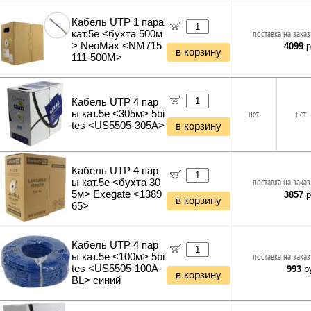
Кабель UTP 1 пара
кат.5e <бухта 500м
поставка на заказ
> NeoMax <NM715
4099
р
в корзину
111-500M>
Кабель UTP 4 пар
ы кат.5e <305м> 5bi
нет
нет
tes <US5505-305A>
в корзину
Кабель UTP 4 пар
ы кат.5e <бухта 30
поставка на заказ
5м> Exegate <1389
3857
р
в корзину
65>
Кабель UTP 4 пар
ы кат.5e <100м> 5bi
поставка на заказ
tes <US5505-100A-
993
ру
в корзину
BL> синий