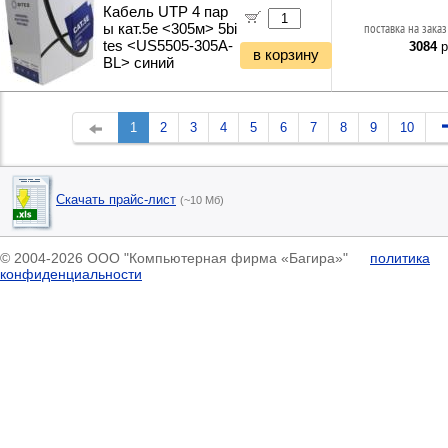
Кабель UTP 4 пар
ы кат.5e <305м> 5bi
поставка на заказ
tes <US5505-305A-
3084
р
в корзину
BL> синий
1
2
3
4
5
6
7
8
9
10
Скачать прайс-лист
(~10 Мб)
© 2004-2026 ООО "Компьютерная фирма «Багира»"
политика
конфиденциальности