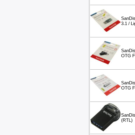
SanDis
3.1 / 
SanDis
OTG Fl
SanDis
OTG Fl
SanDis
(RTL)