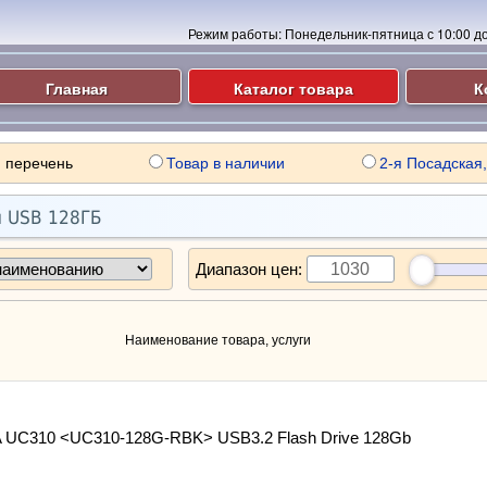
Режим работы:
Понедельник-пятница с 10:00 до 
Главная
Каталог товара
К
 перечень
Товар в наличии
2-я Посадская,
 USB 128ГБ
Диапазон цен:
Наименование товара, услуги
 UC310 <UC310-128G-RBK> USB3.2 Flash Drive 128Gb