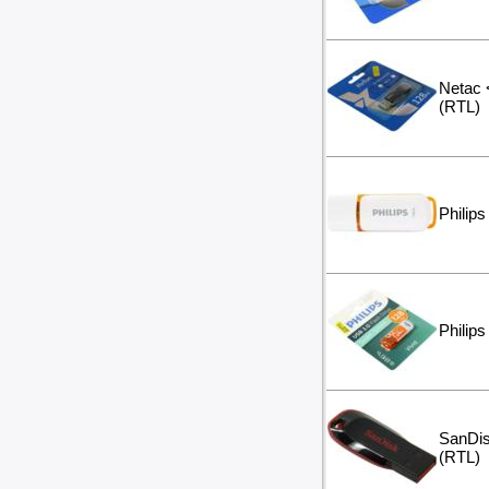
Удлинители силовые
Фонари и мобильные светильники
Мультитулы и ножи
Инструменты и техника прочее
Netac
(RTL)
Philip
Philip
SanDis
(RTL)