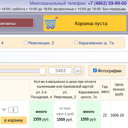
Многоканальный телефон:
+7 (4862) 59-99-00
19:00; суббота с 10:00 до 18:00; воскресенье с 10:00 до 16:00.
Без перерыва.
Корзина пуста
онтакты
 4
Революции, 2
Карачевское ш. 7а
Фотографии
Кол-во в магазинах и цена при оплате
Цена
наличными или банковской картой
Гар.
безнал.
(мес)
ул. 2-я
ул.
Карачевское
(руб)
Посадская, 4
Революции, 2
шоссе, 7а
на заказ
много
много
через 8 дней
22
1606,19
1559
руб.
1559
руб.
1559
руб.
в корзину