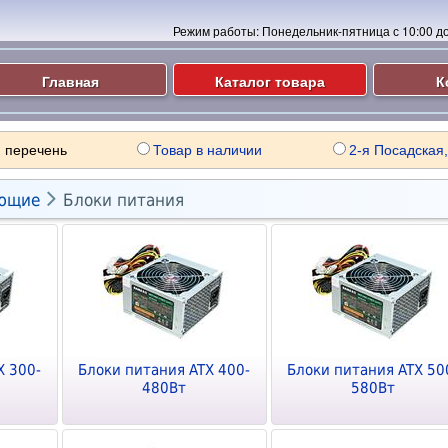
Режим работы:
Понедельник-пятница с 10:00 до 
Главная
Каталог товара
К
 перечень
Товар в наличии
2-я Посадская,

ющие
Блоки питания
X 300-
Блоки питания ATX 400-
Блоки питания ATX 50
480Вт
580Вт