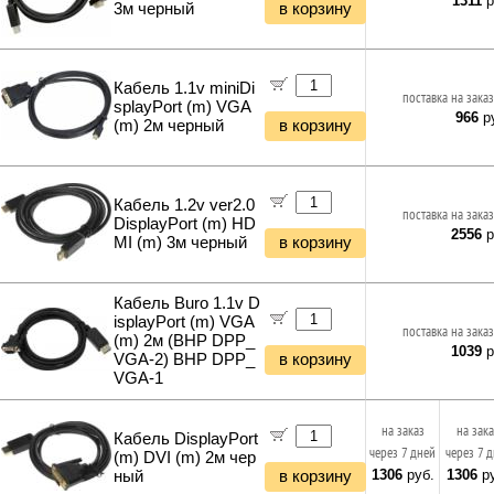
1311
р
3м черный
в корзину
Кабель 1.1v miniDi
поставка на заказ
splayPort (m) VGA
966
ру
(m) 2м черный
в корзину
Кабель 1.2v ver2.0
поставка на заказ
DisplayPort (m) HD
2556
р
MI (m) 3м черный
в корзину
Кабель Buro 1.1v D
isplayPort (m) VGA
поставка на заказ
(m) 2м (BHP DPP_
1039
р
VGA-2) BHP DPP_
в корзину
VGA-1
на заказ
на зак
Кабель DisplayPort
через 7 дней
через 7 
(m) DVI (m) 2м чер
1306
руб.
1306
ру
ный
в корзину