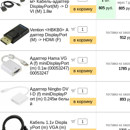
1
шт.
м> Кабель-адаптер
через 7 
DisplayPort(M) -> D
805
руб.
805
ру
в корзину
VI (M) 1.8м
Vention <HBKB0> А
поставка на заказ
даптер DisplayPort
912
ру
(M) -> HDMI (F)
в корзину
Адаптер Hama VG
A (f) miniDisplayPort
поставка на заказ
(m) 0.1м (00053247)
1785
р
в корзину
00053247
Адаптер Ningbo DV
I-D (f) miniDisplayP
поставка на заказ
ort (m) 0.245м белы
893
ру
в корзину
й
Кабель 1.1v Displa
поставка на заказ
yPort (m) VGA (m)