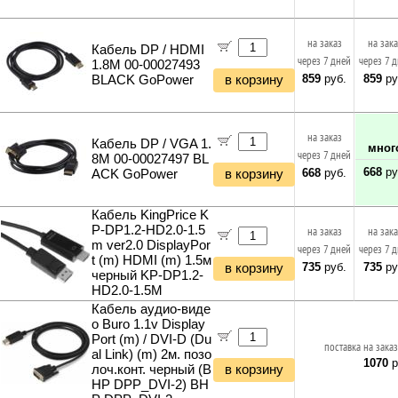
на заказ
на зак
Кабель DP / HDMI
через 7 дней
через 7 
1.8M 00-00027493
859
руб.
859
ру
BLACK GoPower
в корзину
на заказ
Кабель DP / VGA 1.
мног
через 7 дней
8M 00-00027497 BL
668
ру
668
руб.
ACK GoPower
в корзину
Кабель KingPrice K
P-DP1.2-HD2.0-1.5
на заказ
на зак
m ver2.0 DisplayPor
через 7 дней
через 7 
t (m) HDMI (m) 1.5м
735
руб.
735
ру
в корзину
черный KP-DP1.2-
HD2.0-1.5M
Кабель аудио-виде
о Buro 1.1v Display
Port (m) / DVI-D (Du
поставка на заказ
al Link) (m) 2м. позо
1070
р
лоч.конт. черный (B
в корзину
HP DPP_DVI-2) BH