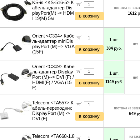
KS-is <KS-516-5> К
абель-адаптер Dis
поставка на заказ
playPort(M) -> HDM
1612
р
в корзину
I 19(M) 5м
Orient <C304> Кабе
1
шт.
ль-адаптер miniDis
нет
playPort (M)--> VGA
384
руб.
в корзину
(15F)
Orient <C309> Кабе
ль-адаптер Display
1
шт.
Port (M)--> DVI (F) /
нет
1149
руб.
HDMI(F) / VGA (15
в корзину
F)
Telecom <TA557> К
абель-переходник
поставка на заказ
DisplayPort (M) ->
649
ру
в корзину
DVI (F)
Telecom <TA668-1.8
на зак