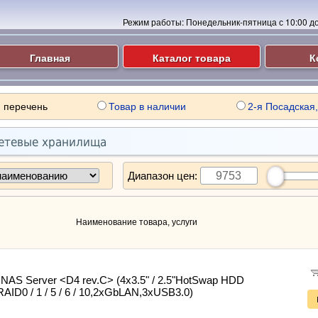
Режим работы:
Понедельник-пятница с 10:00 до 
Главная
Каталог товара
К
 перечень
Товар в наличии
2-я Посадская,
етевые хранилища
Диапазон цен:
Наименование товара, услуги
AS Server <D4 rev.C> (4x3.5" / 2.5"HotSwap HDD
AID0 / 1 / 5 / 6 / 10,2xGbLAN,3xUSB3.0)