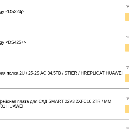
gy <DS223j>
ogy <DS425+>
ая полка 2U / 25-2S AC 34.5TB / STIER / HREPLICAT HUAWEI
фейсная плата для СХД SMART 22V3 2XFC16 2TR / MM
701 HUAWEI