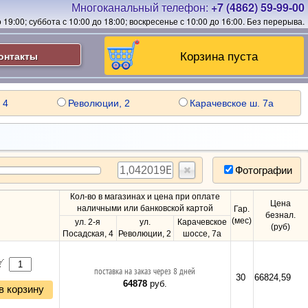
Многоканальный телефон:
+7 (4862) 59-99-00
19:00; суббота с 10:00 до 18:00; воскресенье с 10:00 до 16:00.
Без перерыва.
Корзина пуста
онтакты
 4
Революции, 2
Карачевское ш. 7а
Фотографии
Кол-во в магазинах и цена при оплате
Цена
наличными или банковской картой
Гар.
безнал.
(мес)
ул. 2-я
ул.
Карачевское
(руб)
Посадская, 4
Революции, 2
шоссе, 7а
поставка на заказ через 8 дней
30
66824,59
64878
руб.
в корзину