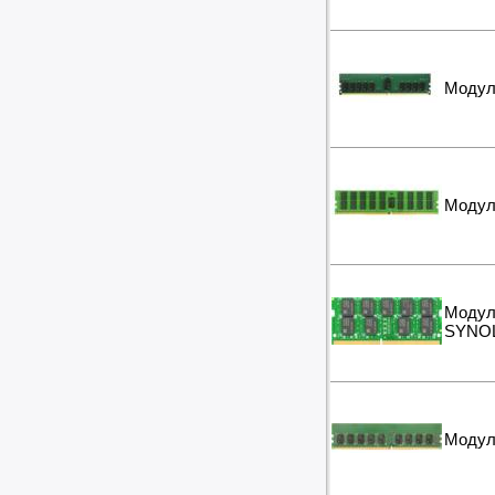
Стяжки для кабелей
Дровоколы
Кабели и переходники прочие
Отбойные молотки
Вибротехника
Модул
Бетономешалки
Садовые инструменты
Наборы инструментов
Хранение инструментов
Удлинители силовые
Модул
Фонари и мобильные светильники
Мультитулы и ножи
Инструменты и техника прочее
Модул
SYNO
Модул