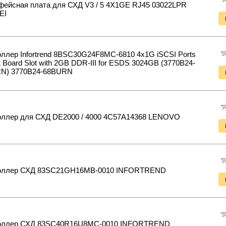
фейсная плата для СХД V3 / 5 4X1GE RJ45 03022LPR
EI
ллер Infortrend 8BSC30G24F8MC-6810 4x1G iSCSI Ports
 Board Slot with 2GB DDR-III for ESDS 3024GB (3770B24-
N) 3770B24-68BURN
оллер для СХД DE2000 / 4000 4C57A14368 LENOVO
оллер СХД 83SC21GH16MB-0010 INFORTREND
оллер СХД 83SC40R16U8MC-0010 INFORTREND