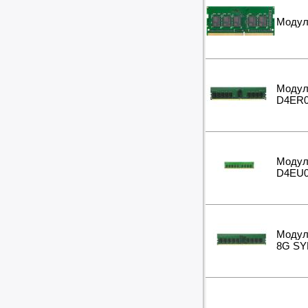
Модул
Модул
D4ER
Модул
D4EU
Модул
8G S