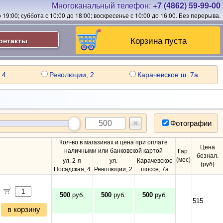
Многоканальный телефон:
+7 (4862) 59-99-00
19:00; суббота с 10:00 до 18:00; воскресенье с 10:00 до 16:00.
Без перерыва.
Корзина пуста
онтакты
 4
Революции, 2
Карачевское ш. 7а
Фотографии
Кол-во в магазинах и цена при оплате
Цена
наличными или банковской картой
Гар.
безнал.
(мес)
ул. 2-я
ул.
Карачевское
(руб)
Посадская, 4
Революции, 2
шоссе, 7а
500
руб.
500
руб.
500
руб.
515
в корзину