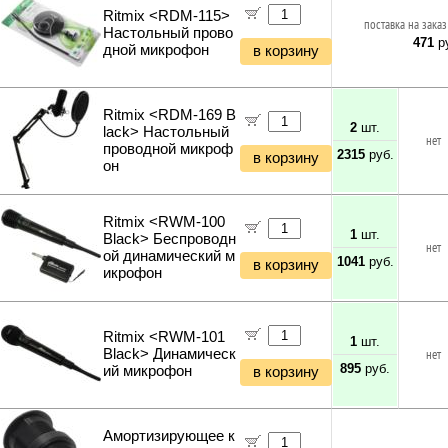
Ritmix <RDM-115>
поставка на заказ
Настольный прово
471
ру
дной микрофон
в корзину
Ritmix <RDM-169 B
2
шт.
lack> Настольный
нет
проводной микроф
2315
руб.
в корзину
он
Ritmix <RWM-100
1
шт.
Black> Беспроводн
нет
ой динамический м
1041
руб.
в корзину
икрофон
Ritmix <RWM-101
1
шт.
Black> Динамическ
нет
895
руб.
ий микрофон
в корзину
Амортизирующее к