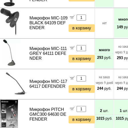
Микрофон MIC-109
мног
BLACK 64109 DEF
нет
149
ру
ENDER
в корзину
на зак
Микрофон MIC-111
много
через 9 
GREY 64111 DEFE
293
руб.
293
ру
NDER
в корзину
на заказ
на зак
Микрофон MIC-117
через 9 дней
через 9 
64117 DEFENDER
244
руб.
244
ру
в корзину
Микрофон PITCH
2
шт.
1
шт
GMC300 64630 DE
1015
руб.
1015
ру
FENDER
в корзину