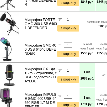
N 77638 DEFENDE
1848
руб.
1848
ру
в корзину
R
Микрофон FORTE
поставка на заказ
GMC 300 USB 6463
1185
р
1 DEFENDER
в корзину
на заказ
на зак
Микрофон GMC 40
через 9 дней
через 9 
0 USB 64640 DEFE
1555
руб.
1555
ру
NDER
в корзину
Микрофон GX1 дл
1
шт.
я игр и стриминга, с
нет
RGB подсветкой H
2088
руб.
в корзину
AYLOU
Микрофон IMPULS
на зак
1
шт.
E GMC 600 USB 64
через 9 
660 RGB 1.7 M DE
1791
руб.
1791
ру
в корзину
FENDER