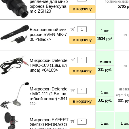
репление для микр
поставка на заказ
офонов Beyerdyna
5705
р
в корзину
mic ZSH20
Беспроводной мик
1
шт.
рофон SVEN MK-7
нет
1534
руб.
00 <Black>
в корзину
Микрофон Defende
много
r MIC-109 (1.8м, кл
нет
211
руб.
ипса) <64109>
в корзину
Микрофон Defende
на зак
1
шт.
r MIC-111 (1.5м, на
через 9 
гибкой ножке) <641
331
руб.
331
ру
в корзину
11>
Микрофон EYFERT
1
шт.
1
шт
GM100 REDRAGO