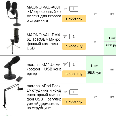
MAONO <AU-A03T
> Микрофонный ко
нет
нет
мплект для игровог
в корзину
о стриминга
MAONO <AU-PM4
1
шт
61TR RGB> Микро
нет
фонный комплект
3038
ру
в корзину
USB
marantz <M4U> ми
1
шт.
крофон + USB конв
нет
3565
руб.
ертер
в корзину
marantz <Pod Pack
1> студийный конд
енсаторный микро
нет
нет
фон USB + регулир
в корзину
уемый держатель
на струбцине