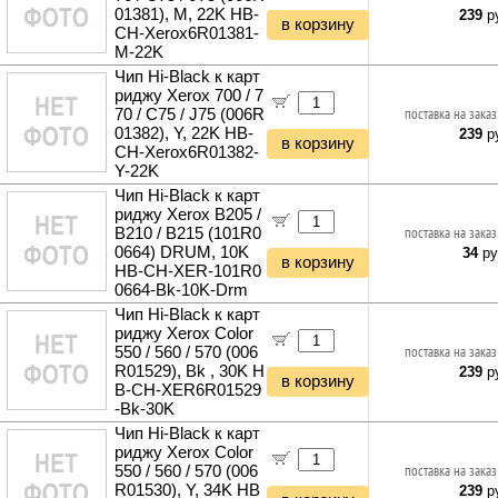
01381), M, 22K HB-
239
ру
в корзину
CH-Xerox6R01381-
M-22K
Чип Hi-Black к карт
риджу Xerox 700 / 7
70 / C75 / J75 (006R
поставка на заказ
01382), Y, 22K HB-
239
ру
в корзину
CH-Xerox6R01382-
Y-22K
Чип Hi-Black к карт
риджу Xerox B205 /
B210 / B215 (101R0
поставка на заказ
0664) DRUM, 10K
34
ру
в корзину
HB-CH-XER-101R0
0664-Bk-10K-Drm
Чип Hi-Black к карт
риджу Xerox Color
550 / 560 / 570 (006
поставка на заказ
R01529), Bk , 30K H
239
ру
в корзину
B-CH-XER6R01529
-Bk-30K
Чип Hi-Black к карт
риджу Xerox Color
550 / 560 / 570 (006
поставка на заказ
R01530), Y, 34K HB
239
ру