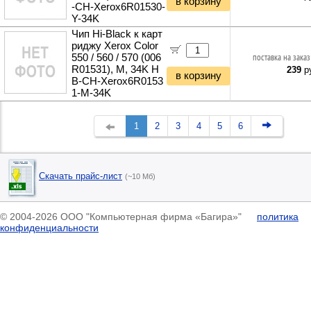
в корзину
-CH-Xerox6R01530-
Y-34K
Чип Hi-Black к карт
риджу Xerox Color
550 / 560 / 570 (006
поставка на заказ
R01531), M, 34K H
239
ру
в корзину
B-CH-Xerox6R0153
1-M-34K
1
2
3
4
5
6
Скачать прайс-лист
(~10 Мб)
© 2004-2026 ООО "Компьютерная фирма «Багира»"
политика
конфиденциальности