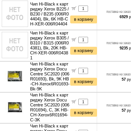
Чип Hi-Black к карт
риджу Xerox B225 /
поставка на заказ
B230 / B235 (006R0
6929
р
4404), Bk, 6K HB-C
в корзину
H-XER-006R04404
Чип Hi-Black к карт
риджу Xerox B305 /
B310 / B315 (006R0
поставка на заказ
4381), Bk, 20K HB-
9235
р
в корзину
CH-XER-006R0438
1
Чип Hi-Black к карт
риджу Xerox Docu
Centre SC2020 (006
поставка на заказ
R01693), Bk, 9K HB
57
ру
в корзину
-CH-Xerox6R01693-
Bk-9K
Чип Hi-Black к карт
риджу Xerox Docu
Centre SC2020 (006
поставка на заказ
R01694), C, 3K HB-
57
ру
в корзину
CH-Xerox6R01694-
C-3K
Чип Hi-Black к карт