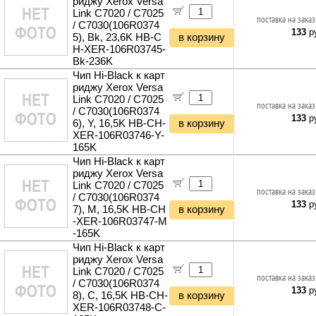
риджу Xerox Versa
Генераторы
Умные лампы и светильники
Link C7020 / C7025
Кабели питания 5V-12V
Фонари и мобильные светильники
Насосы
поставка на заказ
Светодиодные светильники
/ C7030(106R0374
Кабели питания 220V
Наборы инструментов
133
ру
Минимойки
5), Bk, 23,6K HB-C
в корзину
Светодиодные ленты
Кабели антенные
Автокосметика и автохимия
Поливочное оборудование
H-XER-106R03745-
Блоки питания для светодиодных лент
Кабель коаксиальный (бухты)
Автожидкости
Bk-236K
Кусторезы и садовые ножницы
Светодиодные прожекторы
Кабель сетевой (патч-корды)
Автомасла
Чип Hi-Black к карт
Садовые измельчители
Фитосветильники и фитолампы
риджу Xerox Versa
Кабель сетевой (бухты)
Аксессуары для автомобиля
Газонокосилки и триммеры
Светильники настольные
Link C7020 / C7025
Кабель телефонный
поставка на заказ
Культиваторы и мотоблоки
/ C7030(106R0374
Фонари и мобильные светильники
Кабель силовой (бухты)
133
ру
Снегоуборщики и подметальщики
6), Y, 16,5K HB-CH-
в корзину
Ночники и декоративные светильники
Аксессуары для майнинга
XER-106R03746-Y-
Мотобуры
Гирлянды и гибкий неон
Планки и панели портов
165K
Отбойные молотки
Чип Hi-Black к карт
Органайзеры для кабелей
Вибротехника
риджу Xerox Versa
Стяжки для кабелей
Бетономешалки
Link C7020 / C7025
Кабели и переходники прочие
поставка на заказ
Садовые инструменты
/ C7030(106R0374
133
ру
7), M, 16,5K HB-CH
в корзину
Наборы инструментов
-XER-106R03747-M
Хранение инструментов
-165K
Удлинители силовые
Чип Hi-Black к карт
Фонари и мобильные светильники
риджу Xerox Versa
Мультитулы и ножи
Link C7020 / C7025
поставка на заказ
/ C7030(106R0374
Инструменты и техника прочее
133
ру
8), C, 16,5K HB-CH-
в корзину
XER-106R03748-C-