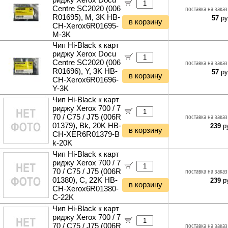
риджу Xerox Docu
Centre SC2020 (006
поставка на заказ
R01695), M, 3K HB-
57
ру
в корзину
CH-Xerox6R01695-
M-3K
Чип Hi-Black к карт
риджу Xerox Docu
Centre SC2020 (006
поставка на заказ
R01696), Y, 3K HB-
57
ру
в корзину
CH-Xerox6R01696-
Y-3K
Чип Hi-Black к карт
риджу Xerox 700 / 7
70 / C75 / J75 (006R
поставка на заказ
01379), Bk, 20K HB-
239
ру
в корзину
CH-XER6R01379-B
k-20K
Чип Hi-Black к карт
риджу Xerox 700 / 7
70 / C75 / J75 (006R
поставка на заказ
01380), C, 22K HB-
239
ру
в корзину
CH-Xerox6R01380-
C-22K
Чип Hi-Black к карт
риджу Xerox 700 / 7
70 / C75 / J75 (006R
поставка на заказ