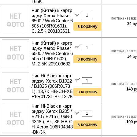
165K
Чип (Китай) к картр
иджу Xerox Phaser
поставка на заказ
6500 / WorkCentre 6
34
ру
505 (106R01601),
в корзину
C, 2,5K 209103631
Чип (Китай) к картр
иджу Xerox Phaser
поставка на заказ
6500 / WorkCentre 6
34
ру
505 (106R01602),
в корзину
M, 2,5K 209103632
Чип Hi-Black к карт
риджу Xerox B1022
поставка на заказ
/ B1025 (006R0173
149
ру
1), 13,7К HB-CH-XE
в корзину
R6R01731-Bk-13,7К
Чип Hi-Black к карт
риджу Xerox B205 /
B210 / B215 (106R0
поставка на заказ
4348 ), Bk, 3K HB-C
100
ру
в корзину
H-Xerox-106R04348
-Bk-3K