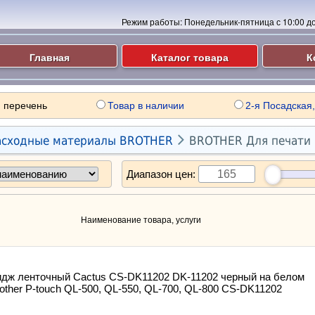
Режим работы:
Понедельник-пятница с 10:00 до 
Главная
Каталог товара
К
 перечень
Товар в наличии
2-я Посадская,

асходные материалы BROTHER
BROTHER Для печати 
Диапазон цен:
Наименование товара, услуги
идж ленточный Cactus CS-DK11202 DK-11202 черный на белом
other P-touch QL-500, QL-550, QL-700, QL-800 CS-DK11202