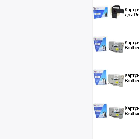
Картр
для Br
Картр
Brothe
Картр
Brothe
Картр
Brothe