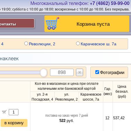
Многоканальный телефон:
+7 (4862) 59-99-00
19:00; суббота с 10:00 до 18:00; воскресенье с 10:00 до 16:00.
Без перерыва.
Корзина пуста
онтакты
 4
Революции, 2
Карачевское ш. 7а
наклеек
Фотографии
Кол-во в магазинах и цена при оплате
Цена
наличными или банковской картой
Гар.
безнал.
(мес)
ул. 2-я
ул.
Карачевское
(руб)
Посадская, 4
Революции, 2
шоссе, 7а
поставка на заказ через 7 дней
12
537,42
522
руб.
в корзину