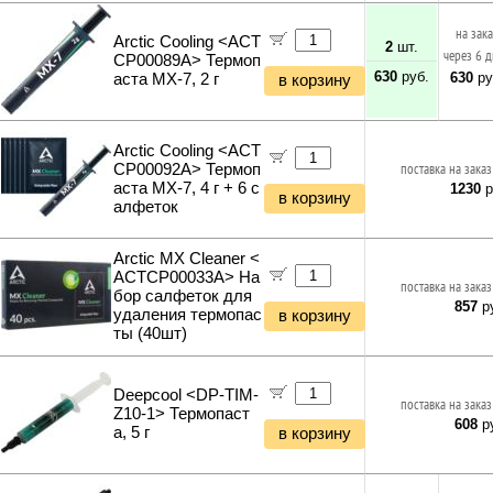
Фонари и мобильные светильники
на зак
Мультитулы и ножи
Arctic Cooling <ACT
2
шт.
через 6 
Инструменты и техника прочее
CP00089A> Термоп
630
руб.
630
ру
аста MX-7, 2 г
в корзину
Arctic Cooling <ACT
CP00092A> Термоп
поставка на заказ
аста MX-7, 4 г + 6 с
1230
р
в корзину
алфеток
Arctic MX Cleaner <
ACTCP00033A> На
поставка на заказ
бор салфеток для
857
ру
удаления термопас
в корзину
ты (40шт)
Deepcool <DP-TIM-
поставка на заказ
Z10-1> Термопаст
608
ру
а, 5 г
в корзину