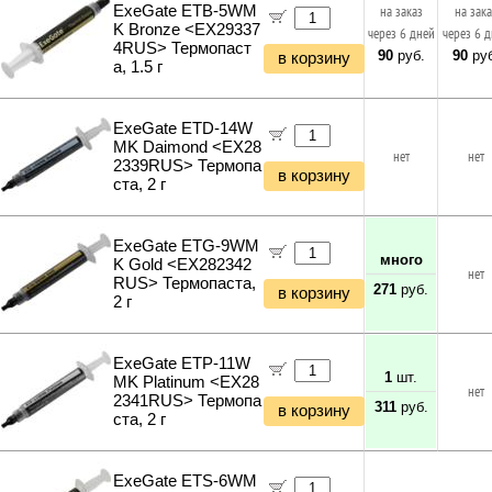
ExeGate ETB-5WM
на заказ
на зак
K Bronze <EX29337
через 6 дней
через 6 
4RUS> Термопаст
90
руб.
90
руб
в корзину
а, 1.5 г
ExeGate ETD-14W
MK Daimond <EX28
нет
нет
2339RUS> Термопа
в корзину
ста, 2 г
ExeGate ETG-9WM
много
K Gold <EX282342
нет
RUS> Термопаста,
271
руб.
в корзину
2 г
ExeGate ETP-11W
1
шт.
MK Platinum <EX28
нет
2341RUS> Термопа
311
руб.
в корзину
ста, 2 г
ExeGate ETS-6WM