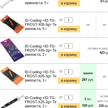
53
ру
ермопаста, 5 г
в корзину
ID-Cooling <ID-TG-
FROST-X05-5g> Те
нет
нет
рмопаста, 5 г
в корзину
ID-Cooling <ID-TG-
поставка на заказ
FROST-X45-2g> Те
423
ру
рмопаста, 2 г
в корзину
ID-Cooling <ID-TG-
много
FROST-X05-3g> Те
нет
287
руб.
рмопаста, 3 г
в корзину
на зак
ID-Cooling <ID-TG-
1
шт.
через 6 
FROST-X25-2g> Те
318
руб.
318
ру
рмопаста, 2 г
в корзину