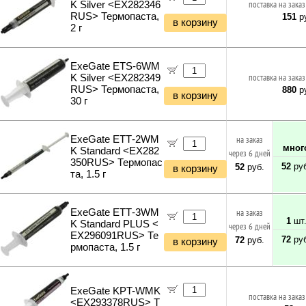
K Silver <EX282346
поставка на заказ
RUS> Термопаста,
151
ру
в корзину
2 г
ExeGate ETS-6WM
K Silver <EX282349
поставка на заказ
RUS> Термопаста,
880
ру
в корзину
30 г
ExeGate ETТ-2WM
на заказ
мног
K Standard <EX282
через 6 дней
350RUS> Термопас
52
руб
52
руб.
в корзину
та, 1.5 г
ExeGate ETТ-3WM
на заказ
1
шт
K Standard PLUS <
через 6 дней
EX296091RUS> Те
72
руб
72
руб.
в корзину
рмопаста, 1.5 г
ExeGate KPT-WMK
поставка на заказ
<EX293378RUS> Т