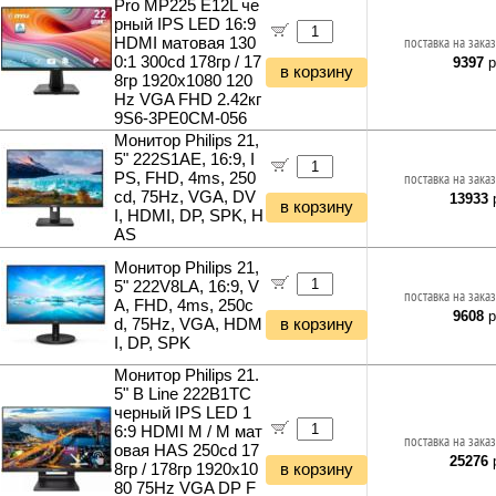
Pro MP225 E12L че
рный IPS LED 16:9
HDMI матовая 130
поставка на заказ
0:1 300cd 178гр / 17
9397
р
в корзину
8гр 1920x1080 120
Hz VGA FHD 2.42кг
9S6-3PE0CM-056
Монитор Philips 21,
5" 222S1AE, 16:9, I
PS, FHD, 4ms, 250
поставка на заказ
cd, 75Hz, VGA, DV
13933
р
в корзину
I, HDMI, DP, SPK, H
AS
Монитор Philips 21,
5" 222V8LA, 16:9, V
поставка на заказ
A, FHD, 4ms, 250c
9608
р
d, 75Hz, VGA, HDM
в корзину
I, DP, SPK
Монитор Philips 21.
5" B Line 222B1TC
черный IPS LED 1
6:9 HDMI M / M мат
поставка на заказ
овая HAS 250cd 17
25276
р
8гр / 178гр 1920x10
в корзину
80 75Hz VGA DP F