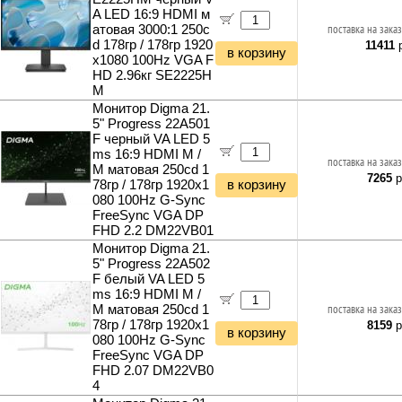
A LED 16:9 HDMI м
атовая 3000:1 250c
поставка на заказ
d 178гр / 178гр 1920
11411
р
в корзину
x1080 100Hz VGA F
HD 2.96кг SE2225H
M
Монитор Digma 21.
5" Progress 22A501
F черный VA LED 5
ms 16:9 HDMI M /
поставка на заказ
M матовая 250cd 1
7265
р
78гр / 178гр 1920x1
в корзину
080 100Hz G-Sync
FreeSync VGA DP
FHD 2.2 DM22VB01
Монитор Digma 21.
5" Progress 22A502
F белый VA LED 5
ms 16:9 HDMI M /
M матовая 250cd 1
поставка на заказ
78гр / 178гр 1920x1
8159
р
в корзину
080 100Hz G-Sync
FreeSync VGA DP
FHD 2.07 DM22VB0
4