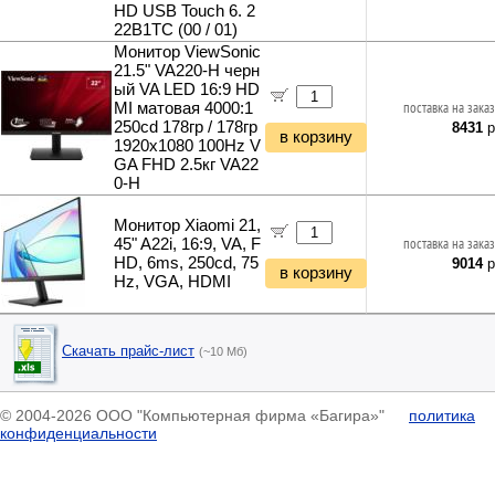
HD USB Touch 6. 2
22B1TC (00 / 01)
Монитор ViewSonic
21.5" VA220-H черн
ый VA LED 16:9 HD
MI матовая 4000:1
поставка на заказ
250cd 178гр / 178гр
8431
р
в корзину
1920x1080 100Hz V
GA FHD 2.5кг VA22
0-H
Монитор Xiaomi 21,
45" A22i, 16:9, VA, F
поставка на заказ
HD, 6ms, 250cd, 75
9014
р
в корзину
Hz, VGA, HDMI
Скачать прайс-лист
(~10 Мб)
© 2004-2026 ООО "Компьютерная фирма «Багира»"
политика
конфиденциальности