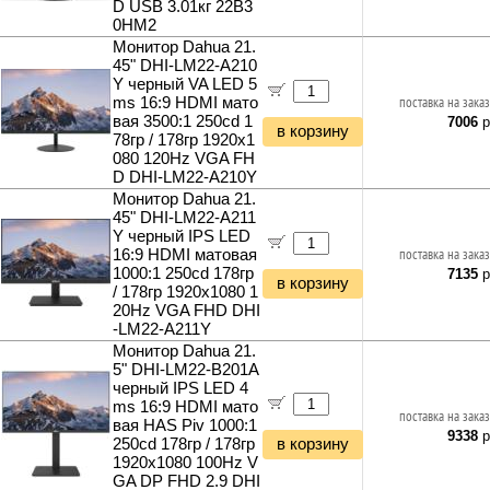
Инструменты и техника прочее
D USB 3.01кг 22B3
0HM2
Монитор Dahua 21.
45" DHI-LM22-A210
Y черный VA LED 5
ms 16:9 HDMI мато
поставка на заказ
вая 3500:1 250cd 1
7006
р
в корзину
78гр / 178гр 1920x1
080 120Hz VGA FH
D DHI-LM22-A210Y
Монитор Dahua 21.
45" DHI-LM22-A211
Y черный IPS LED
16:9 HDMI матовая
поставка на заказ
1000:1 250cd 178гр
7135
р
в корзину
/ 178гр 1920x1080 1
20Hz VGA FHD DHI
-LM22-A211Y
Монитор Dahua 21.
5" DHI-LM22-B201A
черный IPS LED 4
ms 16:9 HDMI мато
поставка на заказ
вая HAS Piv 1000:1
9338
р
250cd 178гр / 178гр
в корзину
1920x1080 100Hz V
GA DP FHD 2.9 DHI