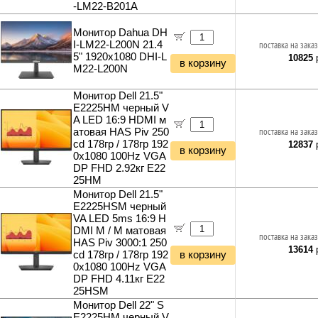
-LM22-B201A
Монитор Dahua DH
I-LM22-L200N 21.4
поставка на заказ
5" 1920x1080 DHI-L
10825
р
в корзину
M22-L200N
Монитор Dell 21.5"
E2225HM черный V
A LED 16:9 HDMI м
атовая HAS Piv 250
поставка на заказ
cd 178гр / 178гр 192
12837
р
в корзину
0x1080 100Hz VGA
DP FHD 2.92кг E22
25HM
Монитор Dell 21.5"
E2225HSM черный
VA LED 5ms 16:9 H
DMI M / M матовая
поставка на заказ
HAS Piv 3000:1 250
13614
р
cd 178гр / 178гр 192
в корзину
0x1080 100Hz VGA
DP FHD 4.11кг E22
25HSM
Монитор Dell 22" S
E2225HM черный V