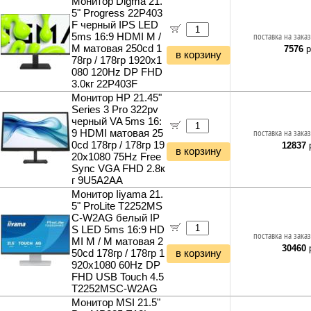
Монитор Digma 21.
5" Progress 22P403
F черный IPS LED
5ms 16:9 HDMI M /
поставка на заказ
M матовая 250cd 1
7576
р
в корзину
78гр / 178гр 1920x1
080 120Hz DP FHD
3.0кг 22P403F
Монитор HP 21.45"
Series 3 Pro 322pv
черный VA 5ms 16:
9 HDMI матовая 25
поставка на заказ
0cd 178гр / 178гр 19
12837
р
в корзину
20x1080 75Hz Free
Sync VGA FHD 2.8к
г 9U5A2AA
Монитор Iiyama 21.
5" ProLite T2252MS
C-W2AG белый IP
S LED 5ms 16:9 HD
поставка на заказ
MI M / M матовая 2
30460
р
50cd 178гр / 178гр 1
в корзину
920x1080 60Hz DP
FHD USB Touch 4.5
T2252MSC-W2AG
Монитор MSI 21.5"