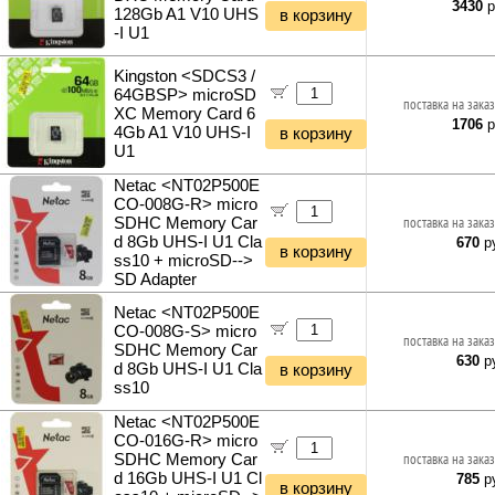
3430
р
128Gb A1 V10 UHS
в корзину
-I U1
Kingston <SDCS3 /
64GBSP> microSD
поставка на заказ
XC Memory Card 6
1706
р
4Gb A1 V10 UHS-I
в корзину
U1
Netac <NT02P500E
CO-008G-R> micro
SDHC Memory Car
поставка на заказ
d 8Gb UHS-I U1 Cla
670
ру
в корзину
ss10 + microSD-->
SD Adapter
Netac <NT02P500E
CO-008G-S> micro
поставка на заказ
SDHC Memory Car
630
ру
d 8Gb UHS-I U1 Cla
в корзину
ss10
Netac <NT02P500E
CO-016G-R> micro
SDHC Memory Car
поставка на заказ
d 16Gb UHS-I U1 Cl
785
ру
в корзину