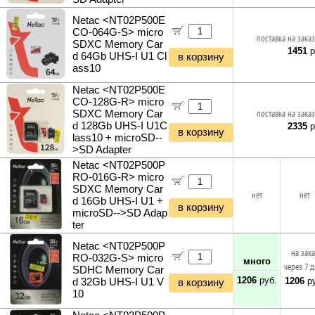
Netac <NT02P500E
CO-064G-S> micro
поставка на заказ
SDXC Memory Car
1451
р
d 64Gb UHS-I U1 Cl
в корзину
ass10
Netac <NT02P500E
CO-128G-R> micro
SDXC Memory Car
поставка на заказ
d 128Gb UHS-I U1C
2335
р
в корзину
lass10 + microSD--
>SD Adapter
Netac <NT02P500P
RO-016G-R> micro
SDXC Memory Car
нет
нет
d 16Gb UHS-I U1 +
в корзину
microSD-->SD Adap
ter
Netac <NT02P500P
на зак
RO-032G-S> micro
много
через 7 
SDHC Memory Car
1206
руб.
1206
ру
d 32Gb UHS-I U1 V
в корзину
10