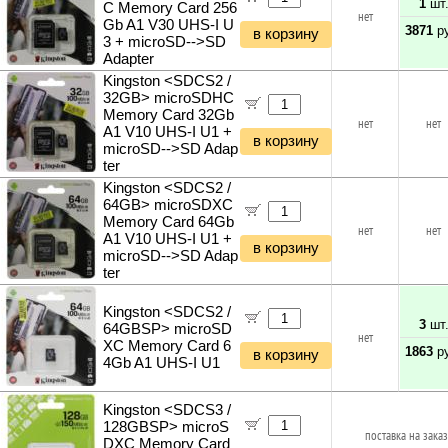
1
шт
C Memory Card 256
нет
Gb A1 V30 UHS-I U
3871
ру
в корзину
3 + microSD-->SD
Adapter
Kingston <SDCS2 /
32GB> microSDHC
Memory Card 32Gb
нет
нет
A1 V10 UHS-I U1 +
в корзину
microSD-->SD Adap
ter
Kingston <SDCS2 /
64GB> microSDXC
Memory Card 64Gb
нет
нет
A1 V10 UHS-I U1 +
в корзину
microSD-->SD Adap
ter
Kingston <SDCS2 /
3
шт
64GBSP> microSD
нет
XC Memory Card 6
1863
ру
в корзину
4Gb A1 UHS-I U1
Kingston <SDCS3 /
128GBSP> microS
поставка на заказ
DXC Memory Card