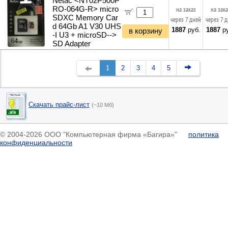
Netac <NT02P500P
RO-064G-R> micro
на заказ
на зак
SDXC Memory Car
через 7 дней
через 7 
d 64Gb A1 V30 UHS
1887
руб.
1887
ру
в корзину
-I U3 + microSD-->
SD Adapter
1
2
3
4
5
Скачать прайс-лист
(~10 Мб)
© 2004-2026 ООО "Компьютерная фирма «Багира»"
политика
конфиденциальности