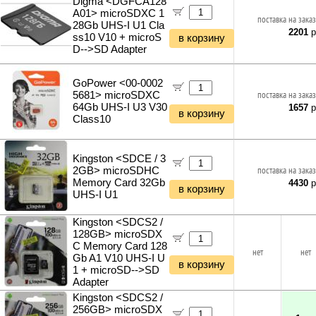
Digma <DGFCA128
Минимойки
A01> microSDXC 1
Светодиодные ленты
поставка на заказ
Поливочное оборудование
28Gb UHS-I U1 Cla
Блоки питания для светодиодных лент
2201
р
ss10 V10 + microS
в корзину
Кусторезы и садовые ножницы
Светодиодные прожекторы
D-->SD Adapter
Садовые измельчители
Фитосветильники и фитолампы
Газонокосилки и триммеры
Светильники настольные
Культиваторы и мотоблоки
GoPower <00-0002
Фонари и мобильные светильники
5681> microSDXC
поставка на заказ
Снегоуборщики и подметальщики
Ночники и декоративные светильники
64Gb UHS-I U3 V30
1657
р
Мотобуры
в корзину
Гирлянды и гибкий неон
Class10
Отбойные молотки
Вибротехника
Бетономешалки
Kingston <SDCE / 3
2GB> microSDHC
поставка на заказ
Садовые инструменты
Memory Card 32Gb
4430
р
Наборы инструментов
в корзину
UHS-I U1
Хранение инструментов
Удлинители силовые
Kingston <SDCS2 /
Фонари и мобильные светильники
128GB> microSDX
Мультитулы и ножи
C Memory Card 128
нет
нет
Gb A1 V10 UHS-I U
Инструменты и техника прочее
в корзину
1 + microSD-->SD
Adapter
Kingston <SDCS2 /
256GB> microSDX