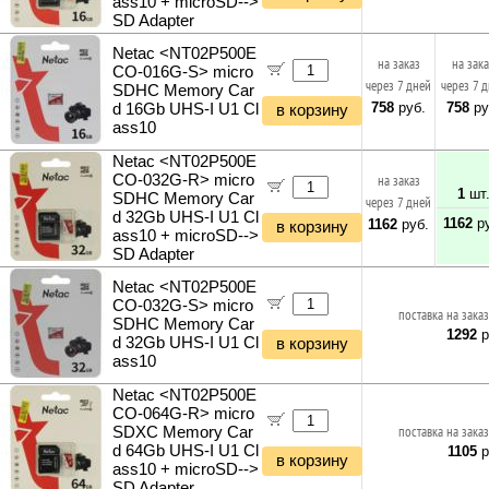
ass10 + microSD-->
SD Adapter
Netac <NT02P500E
на заказ
на зак
CO-016G-S> micro
через 7 дней
через 7 
SDHC Memory Car
758
руб.
758
ру
d 16Gb UHS-I U1 Cl
в корзину
ass10
Netac <NT02P500E
CO-032G-R> micro
на заказ
1
шт
SDHC Memory Car
через 7 дней
d 32Gb UHS-I U1 Cl
1162
ру
1162
руб.
в корзину
ass10 + microSD-->
SD Adapter
Netac <NT02P500E
CO-032G-S> micro
поставка на заказ
SDHC Memory Car
1292
р
d 32Gb UHS-I U1 Cl
в корзину
ass10
Netac <NT02P500E
CO-064G-R> micro
SDXC Memory Car
поставка на заказ
d 64Gb UHS-I U1 Cl
1105
р
в корзину
ass10 + microSD-->
SD Adapter