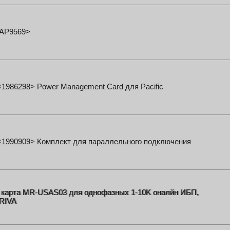
AP9569>
<1986298> Power Management Card для Pacific
 <1990909> Комплект для параллельного подключения
карта MR-USAS03 для однофазных 1-10K оналйн ИБП,
RIVA