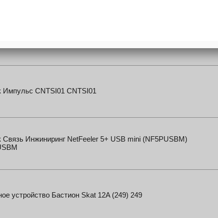
к Powercom NetFeeler PK-621C USB for NetAgent 9 NETFEELER
1C
к Импульс CNTSI01 CNTSI01
 Связь Инжиниринг NetFeeler 5+ USB mini (NF5PUSBM)
USBM
ое устройство Бастион Skat 12A (249) 249