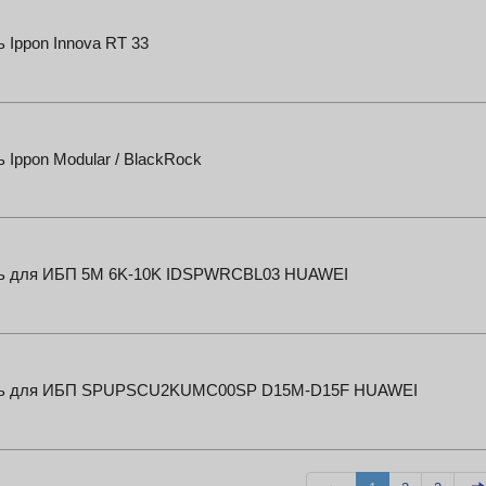
 Ippon Innova RT 33
 Ippon Modular / BlackRock
ь для ИБП 5M 6K-10K IDSPWRCBL03 HUAWEI
ь для ИБП SPUPSCU2KUMC00SP D15M-D15F HUAWEI