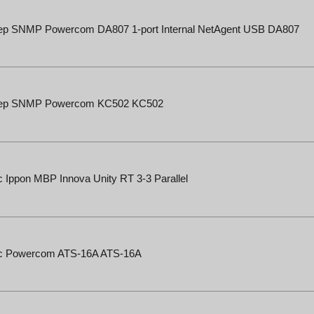
р SNMP Powercom DA807 1-port Internal NetAgent USB DA807
ер SNMP Powercom KC502 KC502
 Ippon MBP Innova Unity RT 3-3 Parallel
с Powercom ATS-16A ATS-16A