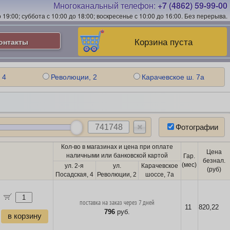
Многоканальный телефон:
+7 (4862) 59-99-00
19:00; суббота с 10:00 до 18:00; воскресенье с 10:00 до 16:00.
Без перерыва.
Корзина пуста
онтакты
 4
Революции, 2
Карачевское ш. 7а
Фотографии
Кол-во в магазинах и цена при оплате
Цена
наличными или банковской картой
Гар.
безнал.
(мес)
ул. 2-я
ул.
Карачевское
(руб)
Посадская, 4
Революции, 2
шоссе, 7а
поставка на заказ через 7 дней
11
820,22
796
руб.
в корзину