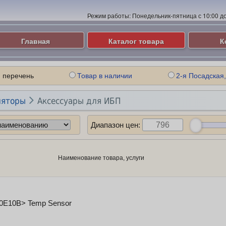
Режим работы:
Понедельник-пятница с 10:00 до 
Главная
Каталог товара
К
 перечень
Товар в наличии
2-я Посадская,

ляторы
Аксессуары для ИБП
Диапазон цен:
Наименование товара, услуги
0E10B> Temp Sensor