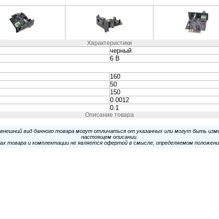
с Импульс OPMB101 OPMB101
с Штиль EBM-03-WCL-1 EBM-03-WCL-1
к Powercom GW-2300S for PDU GW-2300S
к Powercom GW-2385W for PDU GW-2385W