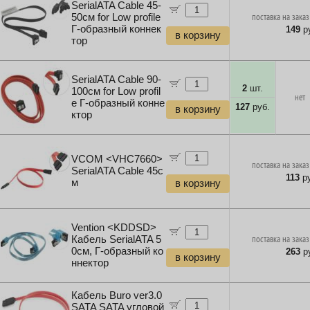
SerialATA Cable 45-
50см for Low profile
поставка на заказ
Г-образный коннек
149
ру
в корзину
тор
SerialATA Cable 90-
2
шт.
100см for Low profil
нет
e Г-образный конне
127
руб.
в корзину
ктор
VCOM <VHC7660>
поставка на заказ
SerialATA Cable 45с
113
ру
м
в корзину
Vention <KDDSD>
Кабель SerialATA 5
поставка на заказ
0см, Г-образный ко
263
ру
в корзину
ннектор
Кабель Buro ver3.0
SATA SATA угловой