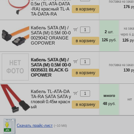
поставка на заказ
0.5м (TL-ATA-DATA
176
ру
-RA) красный TL-A
в корзину
TA-DATA-RA
Кабель SATA (M) /
на зак
2
шт.
SATA (M) 0.5M 00-0
через 6 
0029042 ORANGE
126
руб.
126
ру
в корзину
GOPOWER
Кабель SATA (M) /
SATA (M) 0.5M 00-0
поставка на заказ
0035631 BLACK G
130
ру
в корзину
OPOWER
Кабель TL-ATA-DA
много
TA-RA SATA SATA у
нет
гловой 0.45м красн
48
руб.
в корзину
ый
Скачать прайс-лист
(~10 Мб)