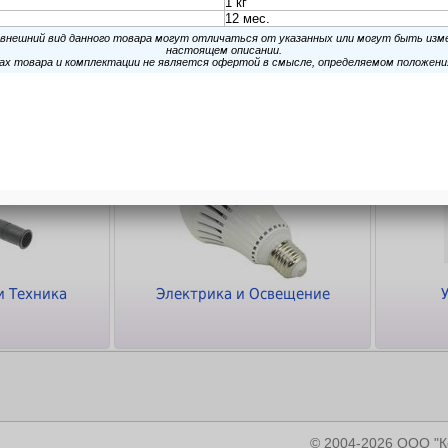
ки
Кабели и Переходники
Программное
обеспечение
и Техника
Электрика и Освещение
© 2004-2026 ООО 