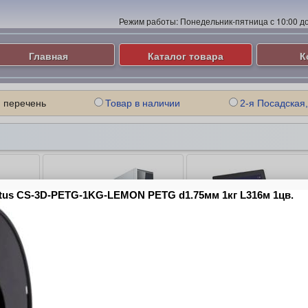
Режим работы:
Понедельник-пятница с 10:00 до 
Главная
Каталог товара
К
 перечень
Товар в наличии
2-я Посадская,
ые
Компьютеры и Серверы
Ноутбуки
ие