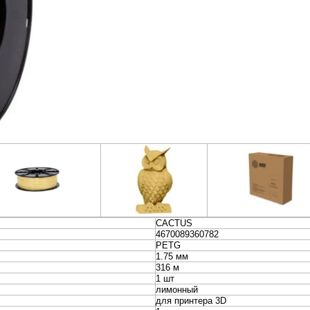
неры
Колонки и Акустические
Наушники и Гарниту
системы
вание
Видеонаблюдение и
Электропитание и
Безопасность
Аккумуляторы