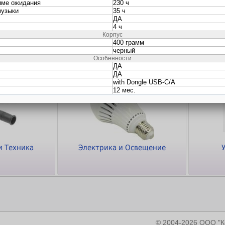
ки
Кабели и Переходники
Программное
обеспечение
и Техника
Электрика и Освещение
© 2004-2026 ООО 