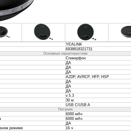
неры
Колонки и Акустические
Наушники и Гарниту
системы
вание
Видеонаблюдение и
Электропитание и
Безопасность
Аккумуляторы