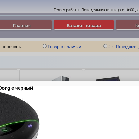
Режим работы:
Понедельник-пятница с 10:00 до 
Главная
Каталог товара
К
 перечень
Товар в наличии
2-я Посадская,
ые
Компьютеры и Серверы
Ноутбуки
ие