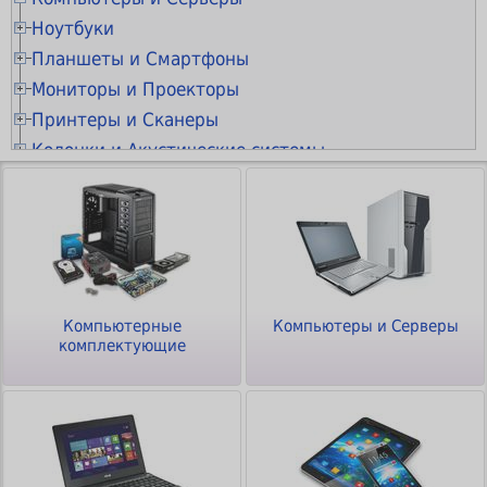
Процессоры
Материнские платы s.1200
Системные блоки БАГИРА
Ноутбуки
Системы охлаждения
Материнские платы s.1700
Процессоры INTEL s.1151
Системные блоки
Ноутбуки 13" - 14"
Планшеты и Смартфоны
Оперативная память
Материнские платы s.1851
Процессоры INTEL s.1200
Кулеры для процессоров
Моноблоки
Ноутбуки 15" - 16"
Видеокарты
Планшеты
Материнские платы s.775
Процессоры INTEL s.1700
Крепления для кулеров
Модули памяти DDR 2
Мониторы и Проекторы
Миникомпьютеры
Ноутбуки 17" - 19"
Винчестеры HDD и SSD
Электронные книги
Материнские платы s.AM4
Процессоры INTEL s.1851
Водяное охлаждение
Модули памяти DDR 3
Видеокарты GEFORCE
Серверы и серверные платформы
Мониторы 10" - 19"
Принтеры и Сканеры
Ноутбуки !!!РАСПРОДАЖА!!!
Приводы DVD и BLU-RAY
Смартфоны
Материнские платы s.AM5
Процессоры INTEL s.2066
Вентиляторы для корпусов
Модули памяти DDR 4
Видеокарты RADEON
Накопители SSD SATA
Всё для серверов
Мониторы 20" - 22"
Сумки для ноутбуков
МФУ лазерные и копиры
Колонки и Акустические системы
Блоки питания
Сотовые телефоны
Материнские платы серверные
Процессоры INTEL XEON
Охлаждение для SSD
Модули памяти DDR 5
Видеокарты INTEL
Накопители SSD M.2
Приводы DVD SATA
Мониторы 23" - 24"
Материнские платы серверные
Рюкзаки для ноутбуков
МФУ струйные
Компьютерные корпуса
Радиостанции
Колонки 2.0
Батарейки "Таблетки"
Процессоры AMD s.AM4
Охлаждение модулей памяти
Модули памяти SODIMM DDR 3
Видеокарты профессиональные
Накопители SSD mSATA
Приводы DVD SATA Slim
Блоки питания ATX 300-380Вт
Наушники и Гарнитуры
Мониторы 25" - 27"
Процессоры INTEL XEON
Чехлы для ноутбуков
Принтеры лазерные черно-белые
Шкафы и стойки
Смарт-часы и браслеты
Колонки 2.1
Планки и панели портов
Процессоры AMD s.AM5
Охлаждение серверное
Модули памяти SODIMM DDR 4
Аксессуары для майнинга
Накопители SSD внешние
Приводы DVD внешние
Блоки питания ATX 400-480Вт
Корпуса Big и Midi
Мониторы 28" - 29"
Гарнитуры проводные
Процессоры AMD EPYC
Клавиатуры и Мыши
Подставки для ноутбуков
Принтеры лазерные цветные
Звуковые адаптеры
Карты microSD
Колонки 5.1
Кабели питания 5V-12V
Процессоры AMD THREADRIPPER
Вентиляторные модули
Модули памяти SODIMM DDR 5
Устройства видеозахвата
Накопители SSD серверные
Кабели SATA
Блоки питания ATX 500-580Вт
Корпуса Big и Midi (без БП)
Шкафы напольные
Мониторы 30" - 39"
Гарнитуры беспроводные
Процессоры AMD THREADRIPPER
Блоки питания для ноутбуков
Принтеры струйные
Клавиатуры проводные
Компьютерная периферия
Контроллеры
Внешние аккумуляторы
Колонки-саундбары
Аксессуары для материнских плат
Процессоры AMD EPYC
Вентиляторы под клеммы
Модули памяти серверные
Конвертеры DisplayPort
Винчестеры HDD SATA 3.5"
Кабели питания 5V-12V
Блоки питания ATX 600-680Вт
Корпуса Mini и Micro
Шкафы настенные
Мониторы 40" - 100"
Гарнитуры-вкладыши проводные
Охлаждение серверное
Аккумуляторы для ноутбуков
Принтеры матричные
Клавиатуры беспроводные
Контроллеры серверные
Зарядки для гаджетов
Колонки-системы
Веб–камеры
Аксессуары для вентиляторов
Охлаждение модулей памяти
Конвертеры DVI
Винчестеры HDD SATA 2.5"
Блоки питания ATX 700-780Вт
Корпуса Mini и Micro (без БП)
Стойки и стеллажи
Сетевое оборудование
Кронштейны для мониторов
Гарнитуры-вкладыши беспроводные
Модули памяти серверные
Шасси в ноутбук для SSD/HDD
Принтеры портативные
Клавиатура+мышь (комплекты)
Картридеры
Автозарядки для гаджетов
Колонки портативные
Микрофоны
Термопаста
Конвертеры HDMI
Винчестеры HDD внешние
Блоки питания ATX 800-980Вт
Корпуса серверные
Кронштейны настенные
Аксессуары для мониторов
Гарнитуры моно беспроводные
Коммутаторы и маршрутизаторы (Ethernet)
Видеокарты профессиональные
Видеонаблюдение и Безопасность
Аксессуары для ноутбуков
Принтеры для чеков и этикеток
Клавиатурные блоки
Картридеры внешние
Автодержатели для гаджетов
Колонки умные
Графические планшеты
Термопрокладки
Конвертеры VGA
Винчестеры HDD серверные
Блоки питания ATX 1000-2000Вт
Крепления для SSD/HDD
Патч-панели
Проекторы
Наушники проводные
Роутеры и интернет-центры (WiFi/4G)
Винчестеры HDD серверные
Разветвители портов (док-станции)
3D принтеры и 3D ручки
Мыши проводные
Комплекты видеонаблюдения
Компьютерные
Компьютеры и Серверы
Электропитание и Аккумуляторы
Планки и панели портов
Освещение для съёмки
Радиоприёмники
Презентеры
Разветвители HDMI
Сетевые хранилища
Блоки питания SFX и TFX
Планки и панели портов
Вентиляторные модули
Экраны для проекторов
Наушники-вкладыши проводные
Mesh роутеры и системы (WiFi/4G)
Накопители SSD серверные
комплектующие
Конвертеры USB Type-C
Плоттеры
Мыши беспроводные
Видеорегистраторы
Аксессуары для майнинга
Штативы и моноподы
Радиобудильники
Геймпады
Блоки и адаптеры питания
Разветвители VGA
Контейнеры для SSD/HDD
Блоки питания серверные
Аксессуары для корпусов
Блоки распределения питания
Офисное оборудование
Кронштейны для проекторов
Аксессуары для наушников
Точки доступа и мосты (WiFi)
Корзины для SSD/HDD
Конвертеры HDMI
Сканеры
Трекболы и тачпады
Коммутаторы и маршрутизаторы (Ethernet)
Чехлы для планшетов
Звуковые адаптеры
Рули
Источники бесперебойного питания
Кабели питания 5V-12V
Адаптеры для SSD/HDD
Кабели питания 5V-12V
Кабельные органайзеры
Блоки питания для ноутбуков
Интерактивные панели и видеостены
Звуковые адаптеры
Повторители-усилители сигнала (WiFi)
IP телефония
Сетевые хранилища
Расходные материалы
Конвертеры DisplayPort
Сканеры штрих-кода
Коврики для мышек
Сетевые хранилища
Чехлы для смартфонов
Bluetooth адаптеры
Bluetooth адаптеры
Стабилизаторы напряжения
Шасси в ноутбук для SSD/HDD
Кабели питания 220V
Полки для шкафов
Блоки питания для светодиодных лент
Телевизоры
Bluetooth адаптеры
Модемы и мобильные роутеры (WiFi/4G)
Телефоны DECT
Контроллеры серверные
Чистящие средства
Кабели USB
Удлинители USB
Камеры цифровые
Бумага - Плёнки - Этикетки
Флешки и Диски
Защитные плёнки и стёкла
Кабели Jack-RCA-XLR
Картридеры внешние
Инверторы
Корзины для SSD/HDD
Рельсы-направляющие
Блоки питания для сетевого оборудования
Кронштейны для телевизоров
Кабели Jack-RCA-XLR
Bluetooth адаптеры
Телефоны проводные
Сетевые карты PCI (Ethernet)
Телевизоры 20" - 29"
Удлинители USB
Кабели PS/2
Камеры аналоговые
Расходные материалы HP
Бумага офисная
Аксессуары для гаджетов
Кабели Toslink
Разветвители USB
Генераторы
Карты SD
Крепления для SSD/HDD
Аксессуары для шкафов и стоек
Блоки питания для видеонаблюдения
Кабели и Переходники
Кабели DisplayPort
Конвертеры USB Type-C
Сетевые адаптеры USB (WiFi)
Ламинаторы
Блоки питания серверные
Телевизоры 30" - 39"
Кабели LPT
RF приёмники
Муляжи камер
Расходные материалы CANON
Бумага для цветной лазерной печати
HP Лазерные картриджи
Разветвители портов (док-станции)
Конвертеры Toslink
Разветвители портов (док-станции)
Автоматический ввод резерва
Карты microSD
Охлаждение для SSD
PoE оборудование
Кабели DVI
Сетевые карты PCI (WiFi)
Пленка для ламинирования
Кабели USB
Корпуса серверные
Телевизоры 40" - 49"
Программное обеспечение
Кабели питания 220V
Bluetooth адаптеры
Светодиодные прожекторы
Расходные материалы EPSON
Бумага широкоформатная
HP Фотобарабаны (Drum Unit)
CANON Лазерные картриджи