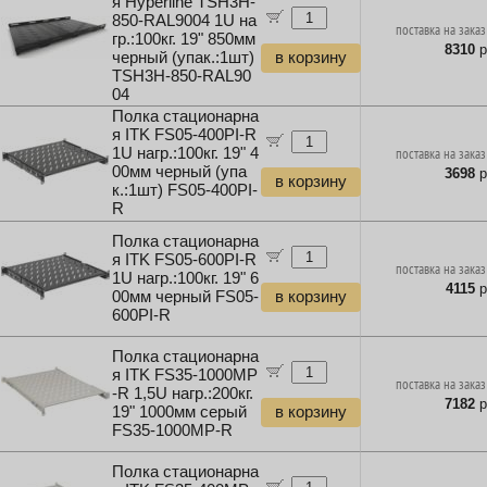
я Hyperline TSH3H-
850-RAL9004 1U на
поставка на заказ
гр.:100кг. 19" 850мм
8310
р
черный (упак.:1шт)
в корзину
TSH3H-850-RAL90
04
Полка стационарна
я ITK FS05-400PI-R
1U нагр.:100кг. 19" 4
поставка на заказ
00мм черный (упа
3698
р
в корзину
к.:1шт) FS05-400PI-
R
Полка стационарна
я ITK FS05-600PI-R
поставка на заказ
1U нагр.:100кг. 19" 6
4115
р
00мм черный FS05-
в корзину
600PI-R
Полка стационарна
я ITK FS35-1000MP
поставка на заказ
-R 1,5U нагр.:200кг.
7182
р
19" 1000мм серый
в корзину
FS35-1000MP-R
Полка стационарна