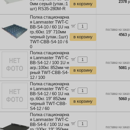
2378
р
0мм серый (упак.:1
в корзину
шт) RS35-280M-R
Полка стационарна
я Lanmaster TWT-C
BB-S4-10 / 60 1U на
поставка на заказ
гр.:60кг. 19" 710мм
4563
р
черный (упак.:1шт)
в корзину
TWT-CBB-S4-10 / 6
0
Полка стационарна
я Lanmaster TWT-C
BB-S4-12 / 100 1U н
поставка на заказ
агр.:100кг. 852мм че
5081
р
в корзину
рный TWT-CBB-S4-
12 / 100
Полка стационарна
я Lanmaster TWT-C
BB-S4-12 / 60 1U на
поставка на заказ
гр.:60кг. 19" 852мм
5060
р
в корзину
черный TWT-CBB-
S4-12 / 60
Полка стационарна
я Lanmaster TWT-C
BB-S4-6 / 100 1U на
поставка на заказ
гр.:100кг. 19" 350мм