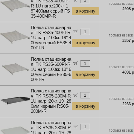
я ITK FS35-400MP-
поставка на заказ
R 1U нагр.:200кг. 1
4908
р
9" 400мм серый FS
в корзину
35-400MP-R
Полка стационарна
я ITK FS35-400PI-R
поставка на заказ
1U нагр.:100кг. 19" 4
3357
р
00мм серый FS35-4
в корзину
00PI-R
Полка стационарна
я ITK FS35-600PI-R
поставка на заказ
1U нагр.:100кг. 19" 6
4091
р
00мм серый FS35-6
в корзину
00PI-R
Полка стационарна
я ITK RS05-280M-R
поставка на заказ
1U нагр.:20кг. 19" 28
2266
р
0мм черный RS05-
в корзину
280M-R
Полка стационарна
я ITK RS35-280M-R
поставка на заказ
1U нагр.:20кг. 19" 28