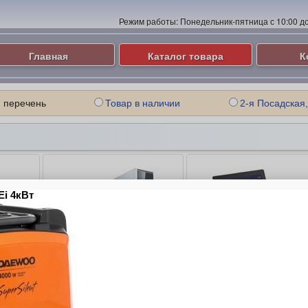
Режим работы:
Понедельник-пятница с 10:00 до 
Главная
Каталог товара
К
 перечень
Товар в наличии
2-я Посадская,
ые
Компьютеры и Серверы
Ноутбуки
ие