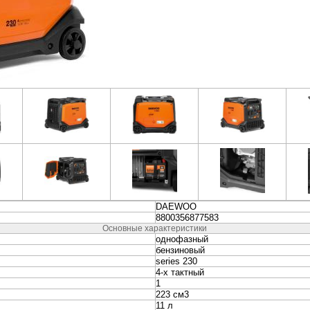
неры
Колонки и Акустические
Наушники и Гарниту
системы
вание
Видеонаблюдение и
Электропитание и
Безопасность
Аккумуляторы