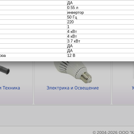
ки
Кабели и Переходники
Программное
обеспечение
и Техника
Электрика и Освещение
© 2004-2026 ООО 